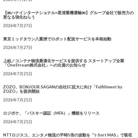
【㈱ハナインターナショナル×星清重機運輸㈱】グループ会社で販売力の
更なる強化ねらう
2026年7月27日
東京ミッドタウン八重洲でロボット配送サービスを本格始動
2026年7月27日
上組／コンテナ物流最適化サービスを提供する スタートアップ企業
「OneStream株式会社」への出資のお知らせ
2026年7月21日
ZOZO、BONJOUR SAGANの自社EC拡大に向け「Fulfillment by
ZOZO」を提供開始
2026年7月21日
ロジポケ、「パスキー認証（MFA）」機能をリリース
2026年7月21日
NTTロジスコ、エンタメ物流の平時5倍の波動を「t-Sort MAS」で吸収