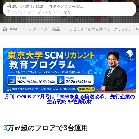
2024.07.30 18:13:28
テクノロジー/製品
テクノロジー
,
プレスリリースなど
テクノロジー/製品
ラピュタロボの自動フォークリフト、SB
HOME
月刊LOGI-BIZ 7月号は「未来を創る輸送改革」 先行企業の
生存戦略を徹底取材
3万㎡超のフロアで3台運用