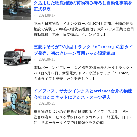
ク活用した物流施設の荷物積み降ろし自動化事業を
正式発表
2021.09.17
花王と日立物流、イオングローバルSCMも参加、実際の物流
施設で実験し23年度の普及実現目指す 大和ハウス工業と豊田
自動織機、花王、日立物流、イオングロ[…]
三菱ふそうがEV小型トラック「eCanter」の新タイ
プ発売、初のクレーン専用シャシ設定追加
2026.06.18
電動パーキングブレーキなど標準装備 三菱ふそうトラック・
バスは6月17日、新型電気（EV）小型トラック「eCanter」
の新タイプを発売したと発表した[…]
イノフィス、サカタインクスとartience合弁の物流
会社ロジコネットにアシストスーツ導入
2025.05.20
重量物取り扱いの荷役負荷軽減図る イノフィスは5月19日、
総合物流サービスを手掛けるロジコネット（埼玉県川口市）
に、サポータータイプでは最強クラスの補[…]