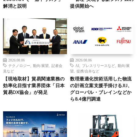
解消と説明
提供開始へ
2026.08.06
2026.08.06
テクノロジー
,
動向/展望
,
記者会
AI
,
プレスリリースなど
,
動向/展
見など
望
,
提携/合弁など
【現地取材】貿易関連業務の
数理最適化技術活用した物流
効率化目指す業界団体「日本
の計画立案支援手掛けるJIJ、
貿易DX協会」が発足
グローバル・ブレインなどか
ら8.4億円調達