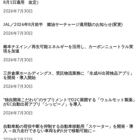
8月1日適用 改定）
2026年7月30日
JAL／2026年8月前半 燃油サーチャージ適用額のお知らせ(変更)
2026年7月30日
椿本チエイン／再生可能エネルギーを活用し、カーボンニュートラル実
現を加速
2026年7月30日
三井倉庫ホールディングス、受託物流業務に 「生成AI出荷検品アプリ」
を開発・導入開始
2026年7月30日
“独自開発こだわり”のサプリメントでD2C展開する「ウェルモット製薬」
がEC自動出荷アプリ「シッピーノ」を導入
2026年7月30日
自動車船の荷役中断を抑制する自動車移動用「スケーター」を開発・導
入 ～自力走行できない車両を約5分で移動可能に～
2026年7月27日