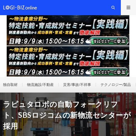
独自取材
物流施設/不動産
災害/事故/不祥事
テクノロジー/製品
ラピュタロボの自動フォークリフ
ト、SBSロジコムの新物流センターが
採用