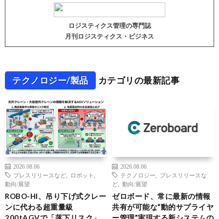
ロジスティクス管理の専門誌
月刊ロジスティクス・ビジネス
テクノロジー/製品
カテゴリの最新記事
2026.08.06
2026.08.06
プレスリリースなど
,
ロボット
,
テクノロジー
,
プレスリリースな
動向/展望
ど
,
動向/展望
ROBO-HI、吊り下げ式クレー
ゼロボード、常に最新の情報
ンに代わる超重量級
共有が可能な“動的サプライヤ
200tAGVで「落下リスク」
ー管理”実現する新システムの