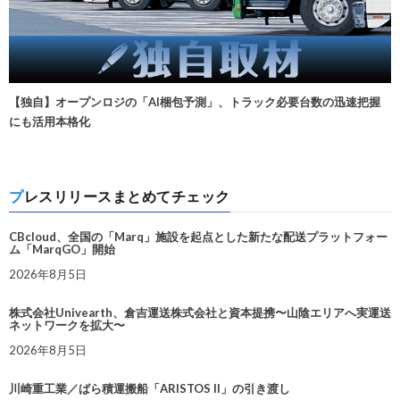
【独自】オープンロジの「AI梱包予測」、トラック必要台数の迅速把握
にも活用本格化
プレスリリースまとめてチェック
CBcloud、全国の「Marq」施設を起点とした新たな配送プラットフォー
ム「MarqGO」開始
2026年8月5日
株式会社Univearth、倉吉運送株式会社と資本提携〜山陰エリアへ実運送
ネットワークを拡大〜
2026年8月5日
川崎重工業／ばら積運搬船「ARISTOS II」の引き渡し