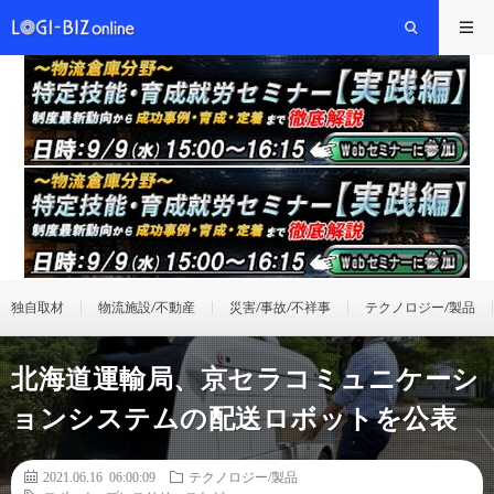
独自取材
物流施設/不動産
災害/事故/不祥事
テクノロジー/製品
北海道運輸局、京セラコミュニケーシ
ョンシステムの配送ロボットを公表
2021.06.16 06:00:09
テクノロジー/製品