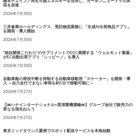
椿本チエイン／再生可能エネルギーを活用し、カーボンニュートラル実
現を加速
2026年7月30日
三井倉庫ホールディングス、受託物流業務に 「生成AI出荷検品アプリ」
を開発・導入開始
2026年7月30日
“独自開発こだわり”のサプリメントでD2C展開する「ウェルモット製薬」
がEC自動出荷アプリ「シッピーノ」を導入
2026年7月30日
自動車船の荷役中断を抑制する自動車移動用「スケーター」を開発・導
入 ～自力走行できない車両を約5分で移動可能に～
2026年7月27日
【㈱ハナインターナショナル×星清重機運輸㈱】グループ会社で販売力の
更なる強化ねらう
2026年7月27日
東京ミッドタウン八重洲でロボット配送サービスを本格始動