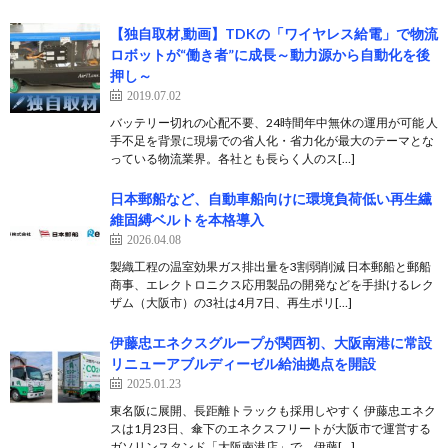
【独自取材,動画】TDKの「ワイヤレス給電」で物流
ロボットが“働き者”に成長～動力源から自動化を後
押し～
2019.07.02
バッテリー切れの心配不要、24時間年中無休の運用が可能 人
手不足を背景に現場での省人化・省力化が最大のテーマとな
っている物流業界。各社とも長らく人のス[…]
日本郵船など、自動車船向けに環境負荷低い再生繊
維固縛ベルトを本格導入
2026.04.08
製織工程の温室効果ガス排出量を3割弱削減 日本郵船と郵船
商事、エレクトロニクス応用製品の開発などを手掛けるレク
ザム（大阪市）の3社は4月7日、再生ポリ[…]
伊藤忠エネクスグループが関西初、大阪南港に常設
リニューアブルディーゼル給油拠点を開設
2025.01.23
東名阪に展開、長距離トラックも採用しやすく 伊藤忠エネク
スは1月23日、傘下のエネクスフリートが大阪市で運営する
ガソリンスタンド「大阪南港店」で、伊藤[…]