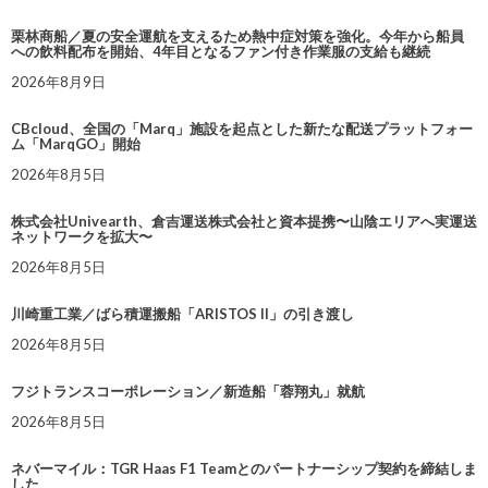
栗林商船／夏の安全運航を支えるため熱中症対策を強化。今年から船員
への飲料配布を開始、4年目となるファン付き作業服の支給も継続
2026年8月9日
CBcloud、全国の「Marq」施設を起点とした新たな配送プラットフォー
ム「MarqGO」開始
2026年8月5日
株式会社Univearth、倉吉運送株式会社と資本提携〜山陰エリアへ実運送
ネットワークを拡大〜
2026年8月5日
川崎重工業／ばら積運搬船「ARISTOS II」の引き渡し
2026年8月5日
フジトランスコーポレーション／新造船「蓉翔丸」就航
2026年8月5日
ネバーマイル：TGR Haas F1 Teamとのパートナーシップ契約を締結しま
した