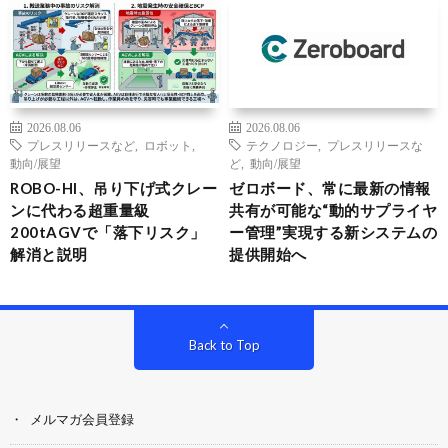
2026.08.06
2026.08.06
プレスリリースなど
,
ロボット
,
テクノロジー
,
プレスリリースな
動向/展望
ど
,
動向/展望
ROBO-HI、吊り下げ式クレー
ゼロボード、常に最新の情報
ンに代わる超重量級
共有が可能な“動的サプライヤ
200tAGVで「落下リスク」
ー管理”実現する新システムの
解消と説明
提供開始へ
Back to Top
メルマガ会員登録