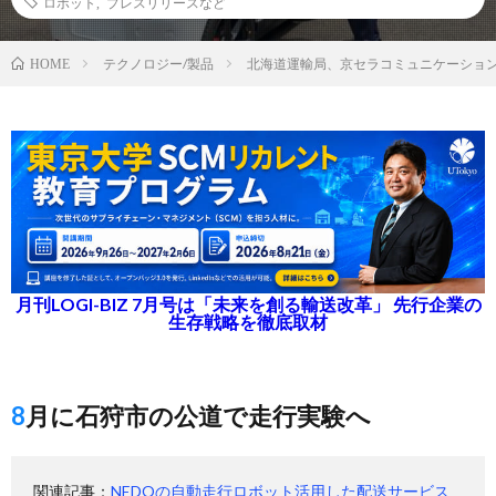
ロボット
,
プレスリリースなど
テクノロジー/製品
北海道運輸局、京セラコミュニケーショ
HOME
月刊LOGI-BIZ 7月号は「未来を創る輸送改革」 先行企業の
生存戦略を徹底取材
8月に石狩市の公道で走行実験へ
関連記事：
NEDOの自動走行ロボット活用した配送サービス