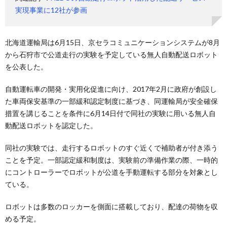
実現事業に12社が参画
北海道運輸局は6月15日、京セラコミュニケーションシステムが8月
から石狩市で公道走行の実験を予定している無人自動配送ロボット
を公表した。
自動運転車の開発・実用化促進に向け、2017年2月に政府が創設し
た車両保安基準の一部緩和認定制度に基づき、同運輸局が安全確保
措置を講じることを条件に6月14日付で同社の実験に用いる無人自
動配送ロボットを認定した。
同社の実験では、走行するロボットのすぐ近くで補助者が付き添う
ことを予定。一部認定緩和制度は、実験前の準備作業の際、一時的
にコントローラーでロボットが公道を手動運転する部分を対象とし
ている。
ロボットは多数のロッカーを側面に搭載しており、配達の荷物を収
める予定。