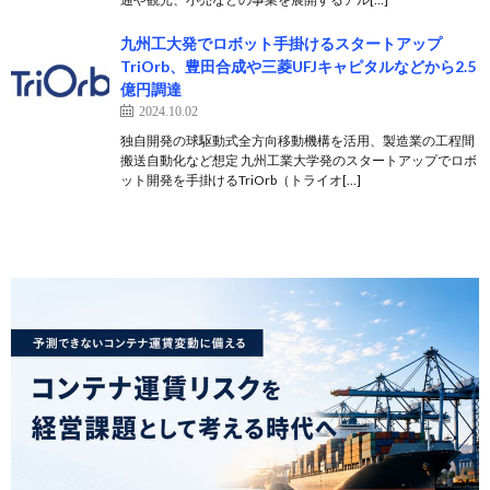
九州工大発でロボット手掛けるスタートアップ
TriOrb、豊田合成や三菱UFJキャピタルなどから2.5
億円調達
2024.10.02
独自開発の球駆動式全方向移動機構を活用、製造業の工程間
搬送自動化など想定 九州工業大学発のスタートアップでロボ
ット開発を手掛けるTriOrb（トライオ[…]