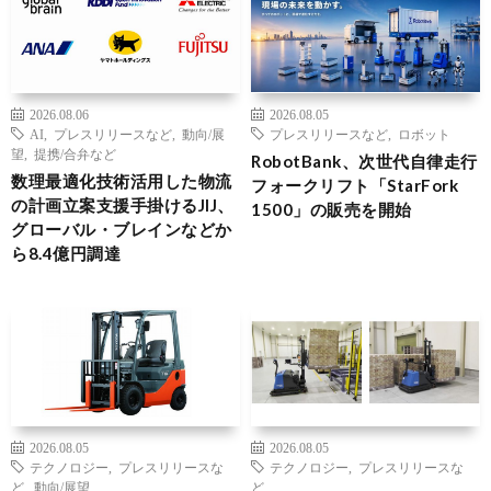
2026.08.06
2026.08.05
AI
,
プレスリリースなど
,
動向/展
プレスリリースなど
,
ロボット
望
,
提携/合弁など
RobotBank、次世代自律走行
数理最適化技術活用した物流
フォークリフト「StarFork
の計画立案支援手掛けるJIJ、
1500」の販売を開始
グローバル・ブレインなどか
ら8.4億円調達
2026.08.05
2026.08.05
テクノロジー
,
プレスリリースな
テクノロジー
,
プレスリリースな
ど
,
動向/展望
ど