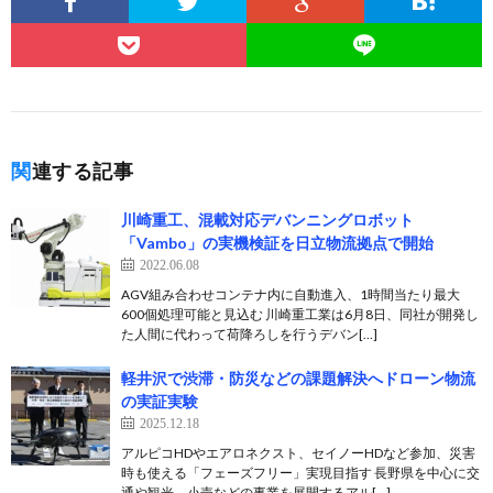
関連する記事
川崎重工、混載対応デバンニングロボット
「Vambo」の実機検証を日立物流拠点で開始
2022.06.08
AGV組み合わせコンテナ内に自動進入、1時間当たり最大
600個処理可能と見込む 川崎重工業は6月8日、同社が開発し
た人間に代わって荷降ろしを行うデバン[…]
軽井沢で渋滞・防災などの課題解決へドローン物流
の実証実験
2025.12.18
アルピコHDやエアロネクスト、セイノーHDなど参加、災害
時も使える「フェーズフリー」実現目指す 長野県を中心に交
通や観光、小売などの事業を展開するアル[…]