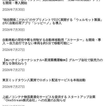
を開発・導入開始
2026年7月30日
“独自開発こだわり”のサプリメントでD2C展開する「ウェルモット製薬」
がEC自動出荷アプリ「シッピーノ」を導入
2026年7月30日
自動車船の荷役中断を抑制する自動車移動用「スケーター」を開発・導
入 ～自力走行できない車両を約5分で移動可能に～
2026年7月27日
【㈱ハナインターナショナル×星清重機運輸㈱】グループ会社で販売力の
更なる強化ねらう
2026年7月27日
東京ミッドタウン八重洲でロボット配送サービスを本格始動
2026年7月27日
上組／コンテナ物流最適化サービスを提供する スタートアップ企業
「OneStream株式会社」への出資のお知らせ