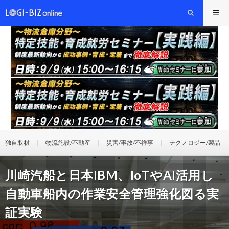
独自取材
物流施設/不動産
災害/事故/不祥事
テクノロジー/製品
川崎汽船と日本IBM、IoTやAI活用し
自動車船内の作業安全管理強化図る実
証実験