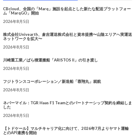
CBcloud、全国の「Marq」施設を起点とした新たな配送プラットフォー
ム「MarqGO」開始
2026年8月5日
株式会社Univearth、倉吉運送株式会社と資本提携〜山陰エリアへ実運送
ネットワークを拡大〜
2026年8月5日
川崎重工業／ばら積運搬船「ARISTOS II」の引き渡し
2026年8月5日
フジトランスコーポレーション／新造船「蓉翔丸」就航
2026年8月5日
ネバーマイル：TGR Haas F1 Teamとのパートナーシップ契約を締結しま
した
2026年8月5日
【トドケール】マルチキャリア化に向けて、2026年7月よりヤマト運輸
とのAPI連携を開始