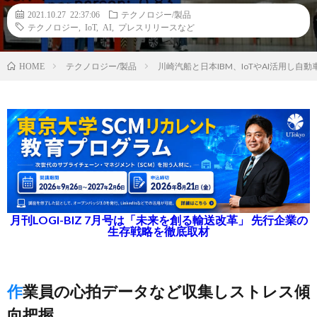
2021.10.27 22:37:06
テクノロジー/製品
テクノロジー
,
IoT
,
AI
,
プレスリリースなど
テクノロジー/製品
川崎汽船と日本IBM、IoTやAI活用し
HOME
月刊LOGI-BIZ 7月号は「未来を創る輸送改革」 先行企業の
生存戦略を徹底取材
作業員の心拍データなど収集しストレス傾
向把握