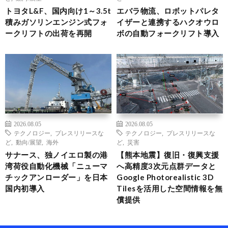
トヨタL&F、国内向け1～3.5t
エバラ物流、ロボットパレタ
積みガソリンエンジン式フォ
イザーと連携するハクオウロ
ークリフトの出荷を再開
ボの自動フォークリフト導入
2026.08.05
2026.08.05
テクノロジー
,
プレスリリースな
テクノロジー
,
プレスリリースな
ど
,
動向/展望
,
海外
ど
,
災害
サナース、独ノイエロ製の港
【熊本地震】復旧・復興支援
湾荷役自動化機械「ニューマ
へ高精度3次元点群データと
チックアンローダー」を日本
Google Photorealistic 3D
国内初導入
Tilesを活用した空間情報を無
償提供