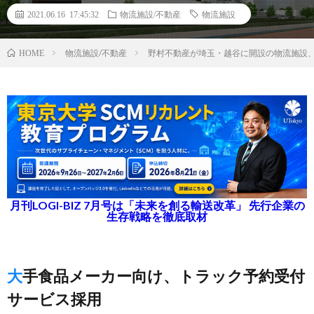
2021.06.16 17:45:32
物流施設/不動産
物流施設
物流施設/不動産
野村不動産が埼玉・越谷に開設の物流施設
HOME
月刊LOGI-BIZ 7月号は「未来を創る輸送改革」 先行企業の
生存戦略を徹底取材
大手食品メーカー向け、トラック予約受付
サービス採用