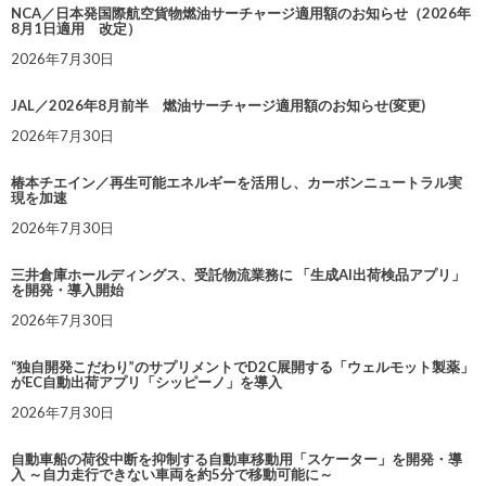
NCA／日本発国際航空貨物燃油サーチャージ適用額のお知らせ（2026年
8月1日適用 改定）
2026年7月30日
JAL／2026年8月前半 燃油サーチャージ適用額のお知らせ(変更)
2026年7月30日
椿本チエイン／再生可能エネルギーを活用し、カーボンニュートラル実
現を加速
2026年7月30日
三井倉庫ホールディングス、受託物流業務に 「生成AI出荷検品アプリ」
を開発・導入開始
2026年7月30日
“独自開発こだわり”のサプリメントでD2C展開する「ウェルモット製薬」
がEC自動出荷アプリ「シッピーノ」を導入
2026年7月30日
自動車船の荷役中断を抑制する自動車移動用「スケーター」を開発・導
入 ～自力走行できない車両を約5分で移動可能に～