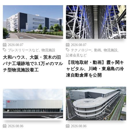
2026.08.07
2026.08.07
プレスリリースなど
,
物流施設
テクノロジー
,
動画
,
物流施設
,
記者会見など
大和ハウス、大阪・茨木の旧
【現地取材・動画】霞ヶ関キ
パナ工場跡地で3.1万㎡のマル
ャピタル、川崎・東扇島の冷
チ型物流施設着工
凍自動倉庫を公開
2026.08.06
2026.08.06