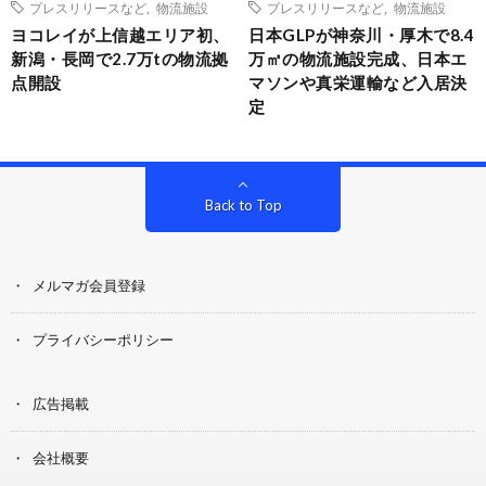
プレスリリースなど
,
物流施設
プレスリリースなど
,
物流施設
ヨコレイが上信越エリア初、
日本GLPが神奈川・厚木で8.4
新潟・長岡で2.7万tの物流拠
万㎡の物流施設完成、日本エ
点開設
マソンや真栄運輸など入居決
定
Back to Top
メルマガ会員登録
プライバシーポリシー
広告掲載
会社概要