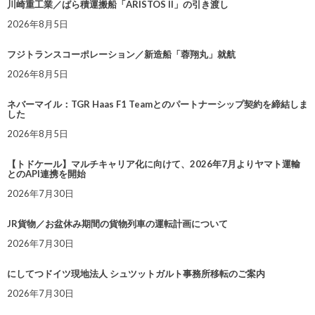
川崎重工業／ばら積運搬船「ARISTOS II」の引き渡し
2026年8月5日
フジトランスコーポレーション／新造船「蓉翔丸」就航
2026年8月5日
ネバーマイル：TGR Haas F1 Teamとのパートナーシップ契約を締結しま
した
2026年8月5日
【トドケール】マルチキャリア化に向けて、2026年7月よりヤマト運輸
とのAPI連携を開始
2026年7月30日
JR貨物／お盆休み期間の貨物列車の運転計画について
2026年7月30日
にしてつドイツ現地法人 シュツットガルト事務所移転のご案内
2026年7月30日