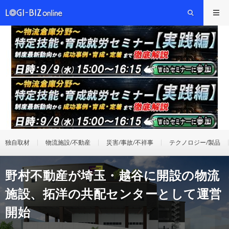
独自取材
物流施設/不動産
災害/事故/不祥事
テクノロジー/製品
野村不動産が埼玉・越谷に開設の物流
施設、拓洋の共配センターとして運営
開始