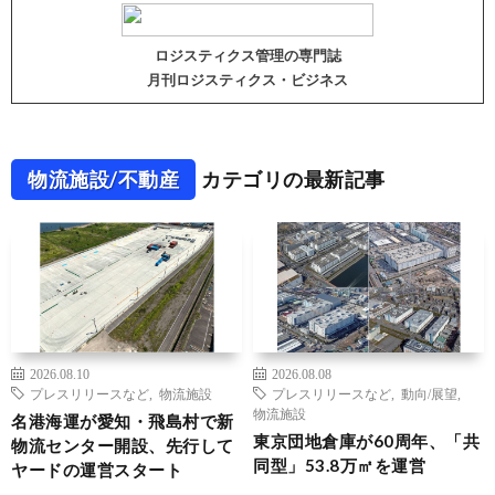
ロジスティクス管理の専門誌
月刊ロジスティクス・ビジネス
物流施設/不動産
カテゴリの最新記事
2026.08.10
2026.08.08
プレスリリースなど
,
物流施設
プレスリリースなど
,
動向/展望
,
物流施設
名港海運が愛知・飛島村で新
東京団地倉庫が60周年、「共
物流センター開設、先行して
同型」53.8万㎡を運営
ヤードの運営スタート