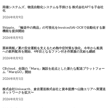
両備システムズ、物流自動化システムを手掛ける 株式会社APTを子会社
化
2026年8月9日
Shippio、「輸送中の商品」の可視化をInvoiceのAI-OCRで自動化する新
機能を提供開始
2026年8月9日
栗林商船／夏の安全運航を支えるため熱中症対策を強化。今年から船員
への飲料配布を開始、4年目となるファン付き作業服の支給も継続
2026年8月9日
CBcloud、全国の「Marq」施設を起点とした新たな配送プラットフォー
ム「MarqGO」開始
2026年8月5日
株式会社Univearth、倉吉運送株式会社と資本提携〜山陰エリアへ実運送
ネットワークを拡大〜
2026年8月5日