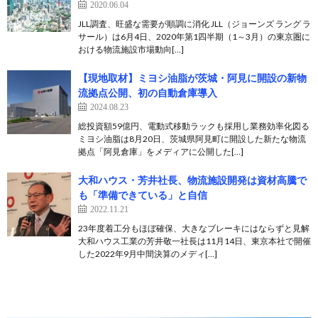
2020.06.04
JLL調査、旺盛な需要が順調に消化 JLL（ジョーンズ ラング ラ
サール）は6月4日、2020年第1四半期（1～3月）の東京圏に
おける物流施設市場動向[…]
【現地取材】ミヨシ油脂が茨城・阿見に開設の新物
流拠点公開、初の自動倉庫導入
2024.08.23
総投資額59億円、電動式移動ラックも採用し業務効率化図る
ミヨシ油脂は8月20日、茨城県阿見町に開設した新たな物流
拠点「阿見倉庫」をメディアに公開した[…]
大和ハウス・芳井社長、物流施設開発は資材高騰で
も「準備できている」と自信
2022.11.21
23年度着工分もほぼ確保、大きなブレーキにはならずと見解
大和ハウス工業の芳井敬一社長は11月14日、東京本社で開催
した2022年9月中間決算のメディ[…]