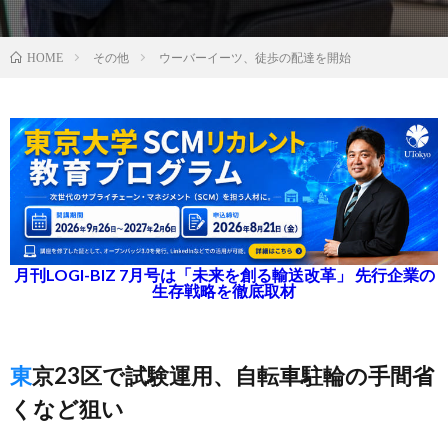
その他
ウーバーイーツ、徒歩の配達を開始
HOME
月刊LOGI-BIZ 7月号は「未来を創る輸送改革」 先行企業の
生存戦略を徹底取材
東京23区で試験運用、自転車駐輪の手間省
くなど狙い