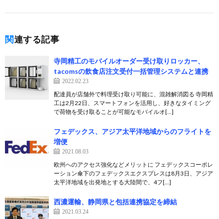
関連する記事
寺岡精工のモバイルオーダー受け取りロッカー、
tacomsの飲食店注文受付一括管理システムと連携
2022.02.23
配達員が店舗外で料理受け取り可能に、混雑解消図る 寺岡精
工は2月22日、スマートフォンを活用し、好きなタイミング
で荷物を受け取ることが可能なモバイルオ[…]
フェデックス、アジア太平洋地域からのフライトを
増便
2021.08.03
欧州へのアクセス強化などメリットに フェデックスコーポレ
ーション傘下のフェデックスエクスプレスは8月3日、アジア
太平洋地域を出発地とする大陸間で、4フ[…]
西濃運輸、静岡県と包括連携協定を締結
2021.03.24