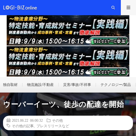
独自取材
物流施設/不動産
災害/事故/不祥事
テクノロジー/製品
ウーバーイーツ、徒歩の配達を開始
2021.06.22 06:00:32
その他
その他の記事
,
プレスリリースなど