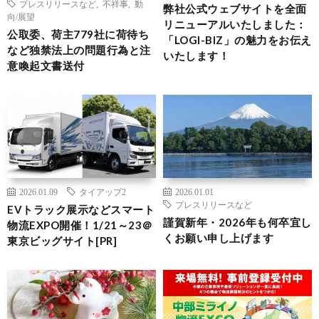
プレスリリースなど
,
不祥事
,
動
弊社公式ウェブサイトを全面
向/展望
リニューアルいたしました：
公取委、荷主779社に荷待ち
「LOGI-BIZ」の魅力をお伝え
など独禁法上の問題行為と注
いたします！
意喚起文書送付
2026.01.09
タイアップ2
2026.01.01
プレスリリースなど
EVトラック展示などスマート
謹賀新年・2026年も何卒宜し
物流EXPO開催！1/21～23＠
くお願い申し上げます
東京ビッグサイト[PR]