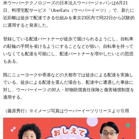
米ウーバーテクノロジーズの日本法人ウーバージャパンは6月21
日、料理宅配サービス「UberEats（ウーバーイーツ）」で、新たに
近距離は徒歩で配達できる仕組みを東京23区内で同22日から試験的
に運用すると発表した。
登録している配達パートナーが徒歩で届けられるようにし、自転車
の駐輪の手間を省けるようにすることなどが狙い。自転車を持って
いなくても配達を可能にし、配達パートナーを増やしたいとの思惑
もある。
既にニューヨークや香港などの大都市では徒歩による配達を実施し
ている。徒歩による配達を選んだ場合も、配達中に遭遇した事故に
対し、ウーバーイーツ の対人・対物賠償責任保険と傷害補償制度を
適用する。
（藤原秀行）※イメージ写真はウーバーイーツリリースより引用