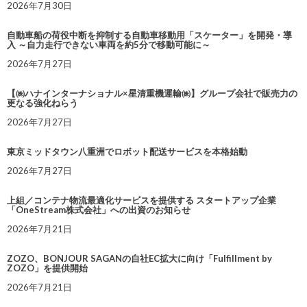
2026年7月30日
自動車船の荷役中断を抑制する自動車移動用「スケーター」を開発・導
入 ～自力走行できない車両を約5分で移動可能に～
2026年7月27日
【㈱ハナインターナショナル×星清重機運輸㈱】グループ会社で販売力の
更なる強化ねらう
2026年7月27日
東京ミッドタウン八重洲でロボット配送サービスを本格始動
2026年7月27日
上組／コンテナ物流最適化サービスを提供する スタートアップ企業
「OneStream株式会社」への出資のお知らせ
2026年7月21日
ZOZO、BONJOUR SAGANの自社EC拡大に向け「Fulfillment by
ZOZO」を提供開始
2026年7月21日