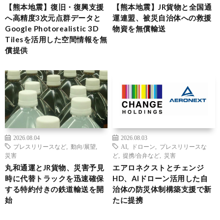
【熊本地震】復旧・復興支援
【熊本地震】JR貨物と全国通
へ高精度3次元点群データと
運連盟、被災自治体への救援
Google Photorealistic 3D
物資を無償輸送
Tilesを活用した空間情報を無
償提供
2026.08.04
2026.08.03
プレスリリースなど
,
動向/展望
,
AI
,
ドローン
,
プレスリリースな
災害
ど
,
提携/合弁など
,
災害
丸和通運とJR貨物、災害予見
エアロネクストとチェンジ
時に代替トラックを迅速確保
HD、AIドローン活用した自
する特約付きの鉄道輸送を開
治体の防災体制構築支援で新
始
たに提携