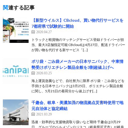
関連する記事
【新型ウイルス】CBcloud、買い物代行サービスを
7都府県で試験的に開始
2020.04.27
トラックと軽貨物のマッチングサービス登録ドライバーが担
当、最大3店舗指定可能 CBcloudは4月27日、配送ドライバー
が買い物を代行する新サービス「[…]
ポリ袋・ごみ袋メーカーの日本サニパック、中東情
勢受けポリエチレン製品全般を3割超値上げへ
2026.03.25
海上運賃急騰などで、自社努力に限界 ポリ袋・ごみ袋などを
手掛ける日本サニパックは3月25日、ポリエチレン製品全般
に関し、5月21日の着荷分から値上げす[…]
千趣会、岐阜・美濃加茂の物流拠点災害時使用で地
元自治体と協定締結
2021.03.29
迅速・効率的な支援物資取り扱いなど期待 千趣会は3月29
日、グループのベルメゾンロジスコ（岐阜県可児市）が岐阜