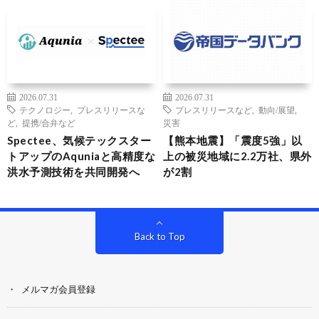
2026.07.31
2026.07.31
テクノロジー
,
プレスリリースな
プレスリリースなど
,
動向/展望
,
ど
,
提携/合弁など
災害
Spectee、気候テックスター
【熊本地震】「震度5強」以
トアップのAquniaと高精度な
上の被災地域に2.2万社、県外
洪水予測技術を共同開発へ
が2割
Back to Top
メルマガ会員登録