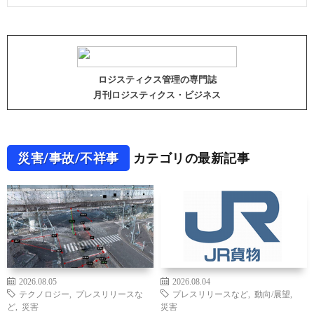
ロジスティクス管理の専門誌
月刊ロジスティクス・ビジネス
災害/事故/不祥事
カテゴリの最新記事
2026.08.05
2026.08.04
テクノロジー
,
プレスリリースな
プレスリリースなど
,
動向/展望
,
ど
,
災害
災害