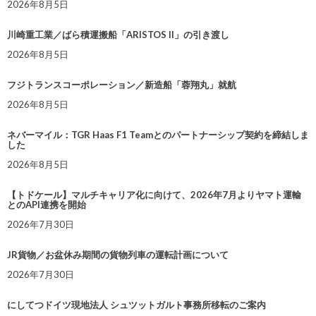
2026年8月5日
川崎重工業／ばら積運搬船「ARISTOS II」の引き渡し
2026年8月5日
フジトランスコーポレーション／新造船「蓉翔丸」就航
2026年8月5日
ネバーマイル：TGR Haas F1 Teamとのパートナーシップ契約を締結しま
した
2026年8月5日
【トドケール】マルチキャリア化に向けて、2026年7月よりヤマト運輸
とのAPI連携を開始
2026年7月30日
JR貨物／お盆休み期間の貨物列車の運転計画について
2026年7月30日
にしてつドイツ現地法人 シュツットガルト事務所移転のご案内