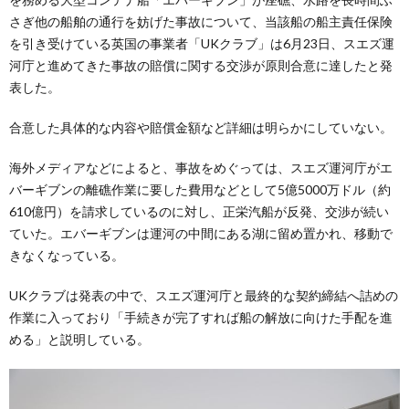
さぎ他の船舶の通行を妨げた事故について、当該船の船主責任保険
を引き受けている英国の事業者「UKクラブ」は6月23日、スエズ運
河庁と進めてきた事故の賠償に関する交渉が原則合意に達したと発
表した。
合意した具体的な内容や賠償金額など詳細は明らかにしていない。
海外メディアなどによると、事故をめぐっては、スエズ運河庁がエ
バーギブンの離礁作業に要した費用などとして5億5000万ドル（約
610億円）を請求しているのに対し、正栄汽船が反発、交渉が続い
ていた。エバーギブンは運河の中間にある湖に留め置かれ、移動で
きなくなっている。
UKクラブは発表の中で、スエズ運河庁と最終的な契約締結へ詰めの
作業に入っており「手続きが完了すれば船の解放に向けた手配を進
める」と説明している。