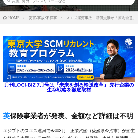
災害
,
海外
,
プレスリリースなど
災害/事故/不祥事
スエズ運河事故、賠償交渉が「原則合意」
HOME
月刊LOGI-BIZ 7月号は「未来を創る輸送改革」 先行企業の
生存戦略を徹底取材
英保険事業者が発表、金額など詳細は不明
エジプトのスエズ運河で今年3月、正栄汽船（愛媛県今治市）が船主
を務める大型コンテナ船「エバーギブン」が座礁、水路を長時間ふ