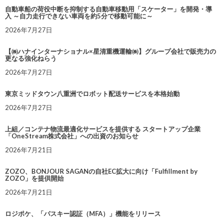
自動車船の荷役中断を抑制する自動車移動用「スケーター」を開発・導
入 ～自力走行できない車両を約5分で移動可能に～
2026年7月27日
【㈱ハナインターナショナル×星清重機運輸㈱】グループ会社で販売力の
更なる強化ねらう
2026年7月27日
東京ミッドタウン八重洲でロボット配送サービスを本格始動
2026年7月27日
上組／コンテナ物流最適化サービスを提供する スタートアップ企業
「OneStream株式会社」への出資のお知らせ
2026年7月21日
ZOZO、BONJOUR SAGANの自社EC拡大に向け「Fulfillment by
ZOZO」を提供開始
2026年7月21日
ロジポケ、「パスキー認証（MFA）」機能をリリース