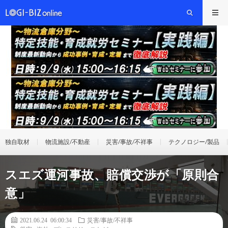
独自取材
物流施設/不動産
災害/事故/不祥事
テクノロジー/製品
スエズ運河事故、賠償交渉が「原則合
意」
2021.06.24 06:00:34
災害/事故/不祥事