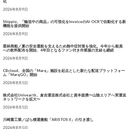
化
2026年8月9日
Shippio、「輸送中の商品」の可視化をInvoiceのAI-OCRで自動化する新
機能を提供開始
2026年8月9日
栗林商船／夏の安全運航を支えるため熱中症対策を強化。今年から船員
への飲料配布を開始、4年目となるファン付き作業服の支給も継続
2026年8月9日
CBcloud、全国の「Marq」施設を起点とした新たな配送プラットフォー
ム「MarqGO」開始
2026年8月5日
株式会社Univearth、倉吉運送株式会社と資本提携〜山陰エリアへ実運送
ネットワークを拡大〜
2026年8月5日
川崎重工業／ばら積運搬船「ARISTOS II」の引き渡し
2026年8月5日