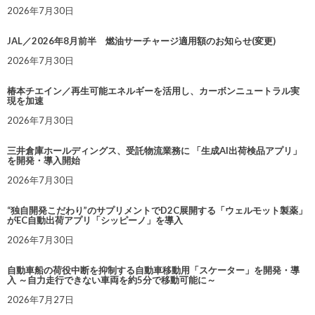
2026年7月30日
JAL／2026年8月前半 燃油サーチャージ適用額のお知らせ(変更)
2026年7月30日
椿本チエイン／再生可能エネルギーを活用し、カーボンニュートラル実
現を加速
2026年7月30日
三井倉庫ホールディングス、受託物流業務に 「生成AI出荷検品アプリ」
を開発・導入開始
2026年7月30日
“独自開発こだわり”のサプリメントでD2C展開する「ウェルモット製薬」
がEC自動出荷アプリ「シッピーノ」を導入
2026年7月30日
自動車船の荷役中断を抑制する自動車移動用「スケーター」を開発・導
入 ～自力走行できない車両を約5分で移動可能に～
2026年7月27日