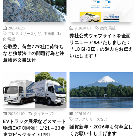
2026.06.25
2026.04.01
動向/展望
プレスリリースなど
,
不祥事
,
動
弊社公式ウェブサイトを全面
向/展望
リニューアルいたしました：
公取委、荷主779社に荷待ち
「LOGI-BIZ」の魅力をお伝え
など独禁法上の問題行為と注
いたします！
意喚起文書送付
2026.01.09
タイアップ2
2026.01.01
プレスリリースなど
EVトラック展示などスマート
謹賀新年・2026年も何卒宜し
物流EXPO開催！1/21～23＠
くお願い申し上げます
東京ビッグサイト[PR]