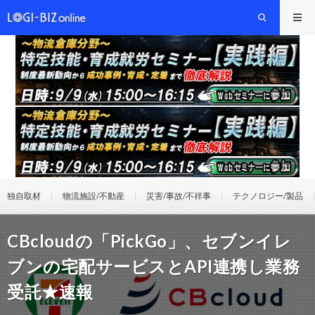
独自取材
物流施設/不動産
災害/事故/不祥事
テクノロジー/製品
CBcloudの「PickGo」、セブンイレ
ブンの宅配サービスとAPI連携し業務
受託★速報