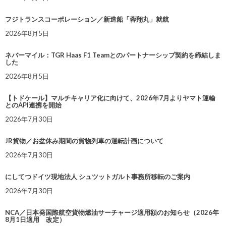
フジトランスコーポレーション／新造船「蓉翔丸」就航
2026年8月5日
ネバーマイル：TGR Haas F1 Teamとのパートナーシップ契約を締結しま
した
2026年8月5日
【トドケール】マルチキャリア化に向けて、2026年7月よりヤマト運輸
とのAPI連携を開始
2026年7月30日
JR貨物／お盆休み期間の貨物列車の運転計画について
2026年7月30日
にしてつドイツ現地法人 シュツットガルト事務所移転のご案内
2026年7月30日
NCA／日本発国際航空貨物燃油サーチャージ適用額のお知らせ（2026年
8月1日適用 改定）