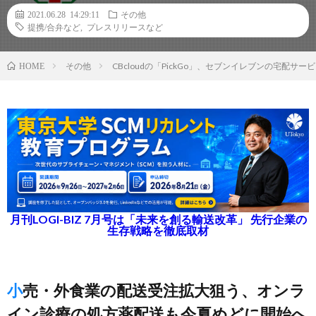
2021.06.28 14:29:11
その他
提携/合弁など
,
プレスリリースなど
その他
CBcloudの「PickGo」、セブンイレブンの宅配サ
HOME
月刊LOGI-BIZ 7月号は「未来を創る輸送改革」 先行企業の
生存戦略を徹底取材
小売・外食業の配送受注拡大狙う、オンラ
イン診療の処方薬配送も今夏めどに開始へ