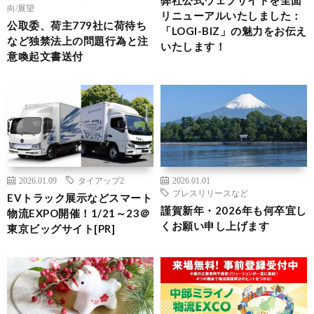
向/展望
リニューアルいたしました：
公取委、荷主779社に荷待ち
「LOGI-BIZ」の魅力をお伝え
など独禁法上の問題行為と注
いたします！
意喚起文書送付
2026.01.09
タイアップ2
2026.01.01
プレスリリースなど
EVトラック展示などスマート
謹賀新年・2026年も何卒宜し
物流EXPO開催！1/21～23＠
くお願い申し上げます
東京ビッグサイト[PR]