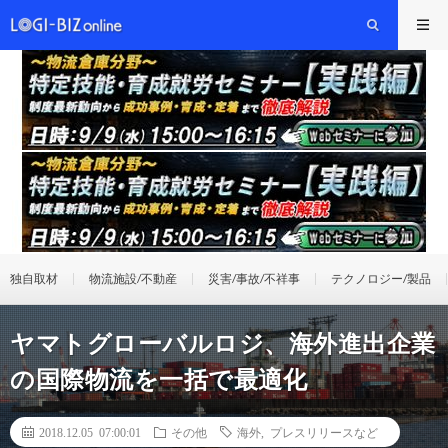
独自取材
物流施設/不動産
災害/事故/不祥事
テクノロジー/製品
ヤマトグローバルロジ、海外進出企業
の国際物流を一括で最適化
2018.12.05 07:00:01
その他
海外
,
プレスリリースなど