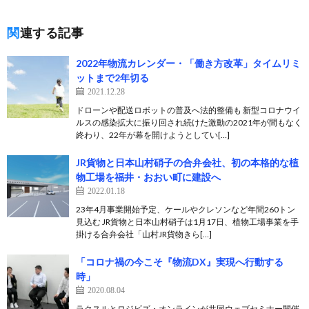
関連する記事
2022年物流カレンダー・「働き方改革」タイムリミ
ットまで2年切る
2021.12.28
ドローンや配送ロボットの普及へ法的整備も 新型コロナウイ
ルスの感染拡大に振り回され続けた激動の2021年が間もなく
終わり、22年が幕を開けようとしてい[…]
JR貨物と日本山村硝子の合弁会社、初の本格的な植
物工場を福井・おおい町に建設へ
2022.01.18
23年4月事業開始予定、ケールやクレソンなど年間260トン
見込む JR貨物と日本山村硝子は1月17日、植物工場事業を手
掛ける合弁会社「山村JR貨物きら[…]
「コロナ禍の今こそ『物流DX』実現へ行動する
時」
2020.08.04
ラクスルとロジビズ・オンラインが共同ウェブセミナー開催