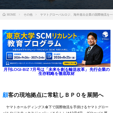
その他
ヤマトグローバルロジ、海外進出企業の国際物流を一
HOME
月刊LOGI-BIZ 7月号は「未来を創る輸送改革」 先行企業の
生存戦略を徹底取材
顧客の現地拠点に常駐しＢＰＯを展開へ
ヤマトホールディングス傘下で国際物流を手掛けるヤマトグロー
バルロジスティクスジャパン（ＹＧＬ）は12月4日、グローバル展