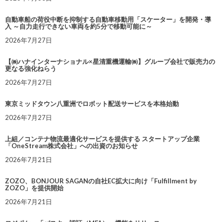
自動車船の荷役中断を抑制する自動車移動用「スケーター」を開発・導
入 ～自力走行できない車両を約5分で移動可能に～
2026年7月27日
【㈱ハナインターナショナル×星清重機運輸㈱】グループ会社で販売力の
更なる強化ねらう
2026年7月27日
東京ミッドタウン八重洲でロボット配送サービスを本格始動
2026年7月27日
上組／コンテナ物流最適化サービスを提供する スタートアップ企業
「OneStream株式会社」への出資のお知らせ
2026年7月21日
ZOZO、BONJOUR SAGANの自社EC拡大に向け「Fulfillment by
ZOZO」を提供開始
2026年7月21日