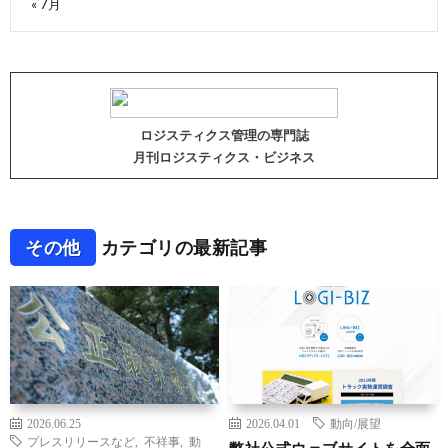
« 7月
ロジスティクス管理の専門誌
月刊ロジスティクス・ビジネス
その他
カテゴリの最新記事
2026.06.25
2026.04.01
動向/展望
プレスリリースなど
,
不祥事
,
動
弊社公式ウェブサイトを全面