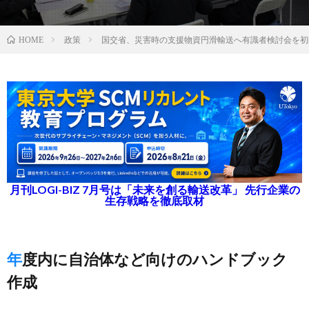
政策
国交省、災害時の支援物資円滑輸送へ有識者検討会を初
HOME
月刊LOGI-BIZ 7月号は「未来を創る輸送改革」 先行企業の
生存戦略を徹底取材
年度内に自治体など向けのハンドブック
作成