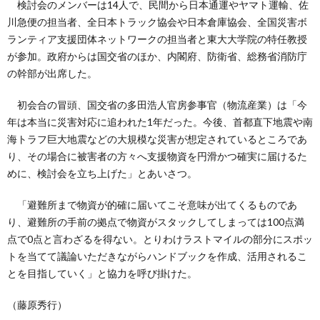
検討会のメンバーは14人で、民間から日本通運やヤマト運輸、佐
川急便の担当者、全日本トラック協会や日本倉庫協会、全国災害ボ
ランティア支援団体ネットワークの担当者と東大大学院の特任教授
が参加。政府からは国交省のほか、内閣府、防衛省、総務省消防庁
の幹部が出席した。
初会合の冒頭、国交省の多田浩人官房参事官（物流産業）は「今
年は本当に災害対応に追われた1年だった。今後、首都直下地震や南
海トラフ巨大地震などの大規模な災害が想定されているところであ
り、その場合に被害者の方々へ支援物資を円滑かつ確実に届けるた
めに、検討会を立ち上げた」とあいさつ。
「避難所まで物資が的確に届いてこそ意味が出てくるものであ
り、避難所の手前の拠点で物資がスタックしてしまっては100点満
点で0点と言わざるを得ない。とりわけラストマイルの部分にスポッ
トを当てて議論いただきながらハンドブックを作成、活用されるこ
とを目指していく」と協力を呼び掛けた。
（藤原秀行）