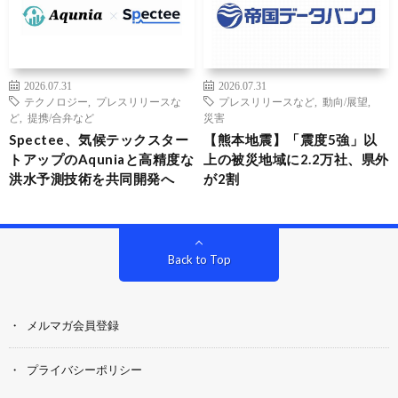
2026.07.31
2026.07.31
テクノロジー
,
プレスリリースな
プレスリリースなど
,
動向/展望
,
ど
,
提携/合弁など
災害
Spectee、気候テックスター
【熊本地震】「震度5強」以
トアップのAquniaと高精度な
上の被災地域に2.2万社、県外
洪水予測技術を共同開発へ
が2割
Back to Top
メルマガ会員登録
プライバシーポリシー