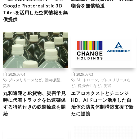
Google Photorealistic 3D
物資を無償輸送
Tilesを活用した空間情報を無
償提供
2026.08.04
2026.08.03
プレスリリースなど
,
動向/展望
,
AI
,
ドローン
,
プレスリリースな
災害
ど
,
提携/合弁など
,
災害
丸和通運とJR貨物、災害予見
エアロネクストとチェンジ
時に代替トラックを迅速確保
HD、AIドローン活用した自
する特約付きの鉄道輸送を開
治体の防災体制構築支援で新
始
たに提携