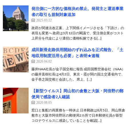
発注側に一方的な価格決め禁止、発荷主と運送事業
者の取引も規制対象追加
2025.03.12
政府が関連法改正案、上下関係イメージさせる「下請け」の
表現も変更へ 政府は3月12日の閣議で、受注側企業がコスト
上昇分を代金により適切に価格転嫁できる[…]
成田新滑走路供用開始のずれ込みを正式報告、「土
地収用制度活用も必要」と表明★速報
2026.04.02
藤井NAA社長が金子国交相に報告 成田国際空港会社（NAA）
の藤井直樹社長は4月2日、東京・霞が関の国土交通省内で、
金子恭之国交相と会談した。 席上、[…]
【新型ウイルス】岡山初の倉敷と大阪・阿倍野の郵
便局で感染者2人確認
2020.08.05
窓口と集配の両業務を一時休止 日本郵政は8月5日、岡山県倉
敷市と大阪市阿倍野区の郵便局2カ所で日本郵便社員が新型
コロナウイルスに感染していることを確認[…]