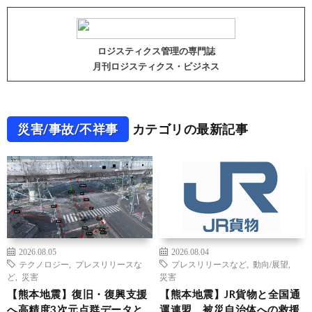
ロジスティクス管理の専門誌
月刊ロジスティクス・ビジネス
災害/事故/不祥事
カテゴリの最新記事
2026.08.05
2026.08.04
テクノロジー
,
プレスリリースな
プレスリリースなど
,
動向/展望
,
ど
,
災害
災害
【熊本地震】復旧・復興支援
【熊本地震】JR貨物と全国通
へ高精度3次元点群データと
運連盟、被災自治体への救援