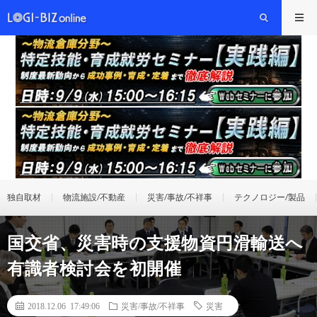
独自取材
物流施設/不動産
災害/事故/不祥事
テクノロジー/製品
国交省、災害時の支援物資円滑輸送へ
有識者検討会を初開催
2018.12.06 17:49:06
災害/事故/不祥事
災害