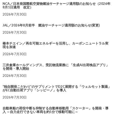
NCA／日本発国際航空貨物燃油サーチャージ適用額のお知らせ（2026年
8月1日適用 改定）
2026年7月30日
JAL／2026年8月前半 燃油サーチャージ適用額のお知らせ(変更)
2026年7月30日
椿本チエイン／再生可能エネルギーを活用し、カーボンニュートラル実
現を加速
2026年7月30日
三井倉庫ホールディングス、受託物流業務に 「生成AI出荷検品アプリ」
を開発・導入開始
2026年7月30日
“独自開発こだわり”のサプリメントでD2C展開する「ウェルモット製薬」
がEC自動出荷アプリ「シッピーノ」を導入
2026年7月30日
自動車船の荷役中断を抑制する自動車移動用「スケーター」を開発・導
入 ～自力走行できない車両を約5分で移動可能に～