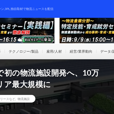
ーン,3PL,独自取材で物流ニュースを配信
事
テクノロジー/製品
雇用/人材
経営/業界動向
データ/
で初の物流施設開発へ、10万
リア最大規模に
リースなど
,
物流施設