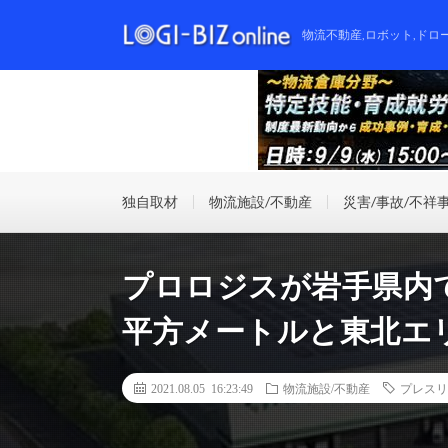
物流不動産,ロボット,ドロ
独自取材
物流施設/不動産
災害/事故/不祥
プロロジスが岩手県内
平方メートルと東北エ
2021.08.05 16:23:49
物流施設/不動産
プレスリ