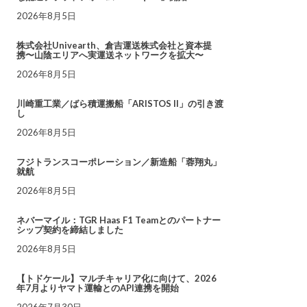
2026年8月5日
株式会社Univearth、倉吉運送株式会社と資本提
携〜山陰エリアへ実運送ネットワークを拡大〜
2026年8月5日
川崎重工業／ばら積運搬船「ARISTOS II」の引き渡
し
2026年8月5日
フジトランスコーポレーション／新造船「蓉翔丸」
就航
2026年8月5日
ネバーマイル：TGR Haas F1 Teamとのパートナー
シップ契約を締結しました
2026年8月5日
【トドケール】マルチキャリア化に向けて、2026
年7月よりヤマト運輸とのAPI連携を開始
2026年7月30日