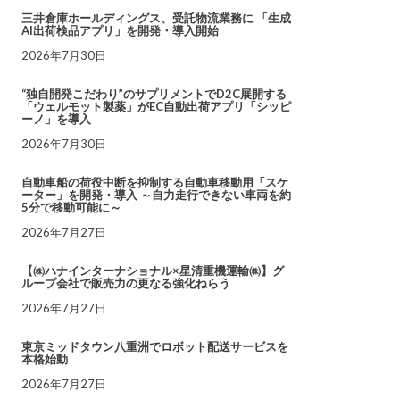
三井倉庫ホールディングス、受託物流業務に 「生成
AI出荷検品アプリ」を開発・導入開始
2026年7月30日
“独自開発こだわり”のサプリメントでD2C展開する
「ウェルモット製薬」がEC自動出荷アプリ「シッピ
ーノ」を導入
2026年7月30日
自動車船の荷役中断を抑制する自動車移動用「スケ
ーター」を開発・導入 ～自力走行できない車両を約
5分で移動可能に～
2026年7月27日
【㈱ハナインターナショナル×星清重機運輸㈱】グ
ループ会社で販売力の更なる強化ねらう
2026年7月27日
東京ミッドタウン八重洲でロボット配送サービスを
本格始動
2026年7月27日