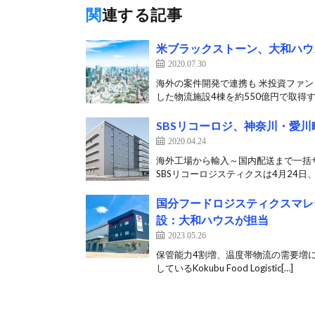
関連する記事
米ブラックストーン、大和ハウ
2020.07.30
海外の案件開発で連携も 米投資ファ
した物流施設4棟を約550億円で取得す
SBSリコーロジ、神奈川・愛
2020.04.24
海外工場から輸入～国内配送まで一括サ
SBSリコーロジスティクスは4月24日、
国分フードロジスティクスマレ
設：大和ハウスが担当
2023.05.26
保管能力4割増、温度帯物流の需要増に
しているKokubu Food Logistic[…]