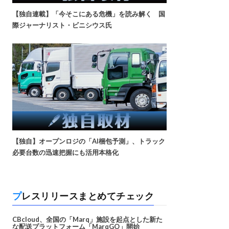
【独自連載】「今そこにある危機」を読み解く 国
際ジャーナリスト・ビニシウス氏
【独自】オープンロジの「AI梱包予測」、トラック
必要台数の迅速把握にも活用本格化
プレスリリースまとめてチェック
CBcloud、全国の「Marq」施設を起点とした新た
な配送プラットフォーム「MarqGO」開始