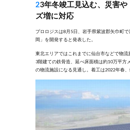
23年冬竣工見込む、災害や「2024年問題」で拠点分散化ニー
ズ増に対応
プロロジスは8月5日、岩手県紫波郡矢巾町
岡」を開発すると発表した。
東北エリアではこれまでに仙台市などで物流
3階建ての鉄骨造、延べ床面積は約10万平
の物流施設になる見通し。着工は2022年春