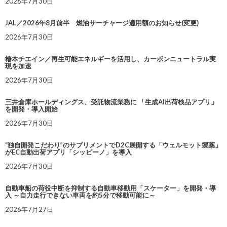
2026年7月30日
JAL／2026年8月前半 燃油サーチャージ適用額のお知らせ(変更)
2026年7月30日
椿本チエイン／再生可能エネルギーを活用し、カーボンニュートラル実
現を加速
2026年7月30日
三井倉庫ホールディングス、受託物流業務に 「生成AI出荷検品アプリ」
を開発・導入開始
2026年7月30日
“独自開発こだわり”のサプリメントでD2C展開する「ウェルモット製薬」
がEC自動出荷アプリ「シッピーノ」を導入
2026年7月30日
自動車船の荷役中断を抑制する自動車移動用「スケーター」を開発・導
入 ～自力走行できない車両を約5分で移動可能に～
2026年7月27日