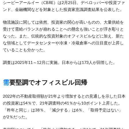
シービーアールイー（CBRE）は2月25日、デベロッパーや投資ファ
ンド、金融機関などを対象とした投資家意識調査結果を公表した。
物流施設に関しては依然、投資家の関心が高いものの、大量供給を
受けて需給バランスが崩れることへの懸念も強いことが浮き彫りと
なった。また、伝統的な投資対象のオフィスビルなどに加え、新た
な領域としてデータセンターや冷凍・冷蔵倉庫への注目度が上昇し
ていることも分かった。
調査は2021年11～12月に実施。日本からは173人が回答した。
需要堅調でオフィスビル回帰
2022年の不動産取得額が21年より増加するとの見通しを示した日本
の投資家は54％で、21年調査時の41％から10ポイント上昇した。
「昨年と同じ」は38％、「減少する」は6％、「取得予定はない」
が2％だった。