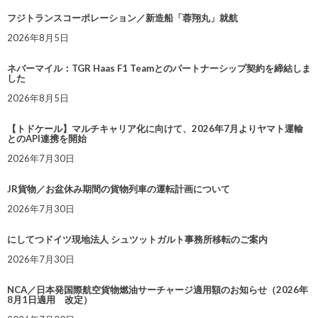
フジトランスコーポレーション／新造船「蓉翔丸」就航
2026年8月5日
ネバーマイル：TGR Haas F1 Teamとのパートナーシップ契約を締結しま
した
2026年8月5日
【トドケール】マルチキャリア化に向けて、2026年7月よりヤマト運輸
とのAPI連携を開始
2026年7月30日
JR貨物／お盆休み期間の貨物列車の運転計画について
2026年7月30日
にしてつドイツ現地法人 シュツットガルト事務所移転のご案内
2026年7月30日
NCA／日本発国際航空貨物燃油サーチャージ適用額のお知らせ（2026年
8月1日適用 改定）