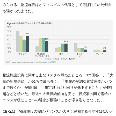
みられる。物流施設はオフィスビルの代替として選ばれていた側面
も強かったようだ。
物流施設投資に関する主なリスクを尋ねたところ（3つ回答）、「大
量の新規供給」が61％で最も多く、「現在の堅調な賃貸需要がいつ
まで続くか」が5割超、「想定以上に利回りが低下すること」が4割
超などと続いた。最近の大量供給傾向を受け、投資家の間で需給バ
ランスが緩むことへの懸念が根強いことが浮き彫りとなった。
CBREは「物流施設の需給バランスが大きく緩和する可能性は低いと