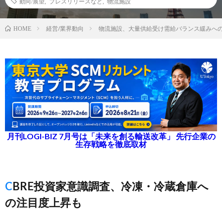
動向/展望
,
プレスリリースなど
,
物流施設
経営/業界動向
物流施設、大量供給受け需給バランス緩みへ
HOME
月刊LOGI-BIZ 7月号は「未来を創る輸送改革」 先行企業の
生存戦略を徹底取材
CBRE投資家意識調査、冷凍・冷蔵倉庫へ
の注目度上昇も