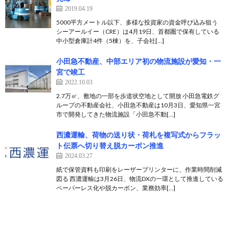
2019.04.19
5000平方メートル以下、多様な投資家の資金呼び込み狙う
シーアールイー（CRE）は4月19日、首都圏で保有している
中小型倉庫計4件（5棟）を、子会社[…]
小田急不動産、中部エリア初の物流施設が愛知・一
宮で竣工
2022.10.03
2.7万㎡、敷地の一部を歩道状空地として開放 小田急電鉄グ
ループの不動産会社、小田急不動産は10月3日、愛知県一宮
市で開発してきた物流施設「小田急不動[…]
西濃運輸、荷物の送り状・荷札を複写式からフラッ
ト伝票へ切り替え脱カーボン推進
2024.03.27
紙で保管資料も印刷をレーザープリンターに、作業時間削減
図る 西濃運輸は3月26日、物流DXの一環として推進している
ペーパーレス化や脱カーボン、業務効率[…]