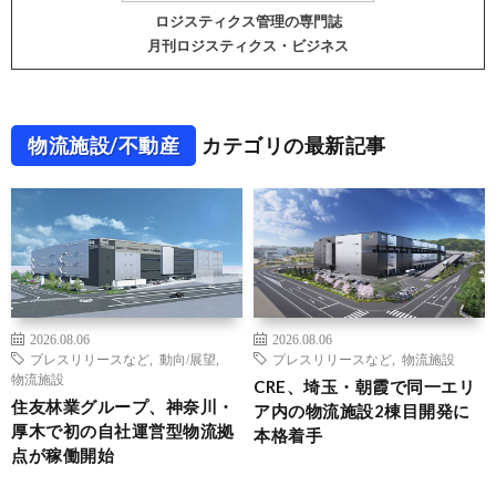
ロジスティクス管理の専門誌
月刊ロジスティクス・ビジネス
物流施設/不動産
カテゴリの最新記事
2026.08.06
2026.08.06
プレスリリースなど
,
動向/展望
,
プレスリリースなど
,
物流施設
物流施設
CRE、埼玉・朝霞で同一エリ
住友林業グループ、神奈川・
ア内の物流施設2棟目開発に
厚木で初の自社運営型物流拠
本格着手
点が稼働開始