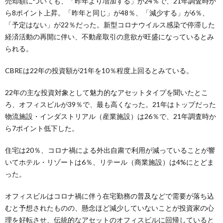
売却額についても、「昨年より増加する」が24％で、21年調査時か
ら8ポイント上昇。「昨年と同じ」が48％、「減少する」が6％、
「予定はない」が22％だった。新型コロナウイルス感染で停滞した
経済活動の再開に伴い、不動産取引の意欲が旺盛になっているとみ
られる。
CBREは22年の投資額が21年を10％程度上回るとみている。
22年の主な投資対象として魅力的なアセットタイプを聞いたとこ
ろ、オフィスビルが39％で、最も高くなった。21年はトップだった
物流施設・インダストリアル（産業施設）は26％で、21年調査時か
ら7ポイント低下した。
住宅は20％、コロナ禍による外出自粛で利用が減っていることが響
いてホテル・リゾートは6％、リテール（商業施設）は4%にとどま
った。
オフィスビルはコロナ禍に伴う在宅勤務の普及などで需要が落ち込
むと予想されたものの、懸念ほど減少していないことが投資家の心
理を好転させ、伝統的なアセットのオフィスビルに回帰していると