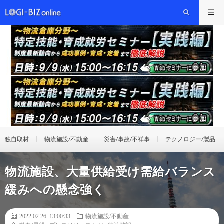
独自取材
物流施設/不動産
災害/事故/不祥事
テクノロジー/製品
物流施設、大量供給受け需給バランス
緩みへの懸念強く
2022.02.26 13:00:33
物流施設/不動産