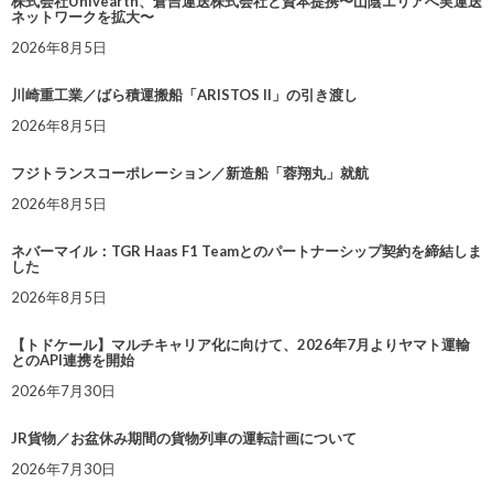
株式会社Univearth、倉吉運送株式会社と資本提携〜山陰エリアへ実運送
ネットワークを拡大〜
2026年8月5日
川崎重工業／ばら積運搬船「ARISTOS II」の引き渡し
2026年8月5日
フジトランスコーポレーション／新造船「蓉翔丸」就航
2026年8月5日
ネバーマイル：TGR Haas F1 Teamとのパートナーシップ契約を締結しま
した
2026年8月5日
【トドケール】マルチキャリア化に向けて、2026年7月よりヤマト運輸
とのAPI連携を開始
2026年7月30日
JR貨物／お盆休み期間の貨物列車の運転計画について
2026年7月30日