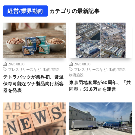
経営/業界動向
カテゴリの最新記事
2026.08.08
2026.08.08
プレスリリースなど
,
動向/展望
プレスリリースなど
,
動向/展望
,
物流施設
テトラパックが業界初、常温
東京団地倉庫が60周年、「共
保存可能なツナ製品向け紙容
同型」53.8万㎡を運営
器を発表