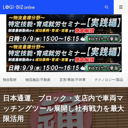
独自取材
物流施設/不動産
災害/事故/不祥事
テクノロジー/製品
日本通運、ブロック・支店内で車両マ
ッチングツール展開し社有戦力を最大
限活用