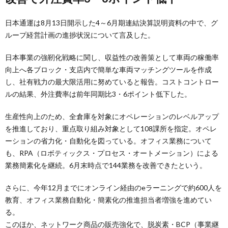
日本通運は8月13日開示した4～6月期連結決算説明資料の中で、グ
ループ経営計画の進捗状況について言及した。
日本事業の強靭化戦略に関し、収益性の改善策として車両の稼働率
向上へ各ブロック・支店内で簡単な車両マッチングツールを作成
し、社有戦力の最大限活用に努めていると報告。コストコントロー
ルの結果、外注費率は前年同期比3・6ポイント低下した。
生産性向上のため、全倉庫を対象にオペレーションのレベルアップ
を推進しており、重点取り組み対象として108課所を指定。オペレ
ーションの省力化・自動化を図っている。オフィス業務について
も、RPA（ロボティックス・プロセス・オートメーション）による
業務簡素化を継続。6月末時点で144業務を改善できたという。
さらに、今年12月までにオンライン経由のeラーニングで約600人を
教育、オフィス業務自動化・簡素化の推進担当者増強を進めてい
る。
このほか、ネットワーク商品の販売強化で、脱炭素・BCP（事業継