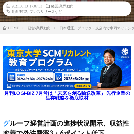
2021.08.13 17:07:33
経営/業界動向
動向/展望
,
プレスリリースなど
経営/業界動向
日本通運、ブロック・支店内で車両マッチン
HOME
月刊LOGI-BIZ 7月号は「未来を創る輸送改革」 先行企業の
生存戦略を徹底取材
グループ経営計画の進捗状況開示、収益性
改善で外注費率3・6ポイント低下