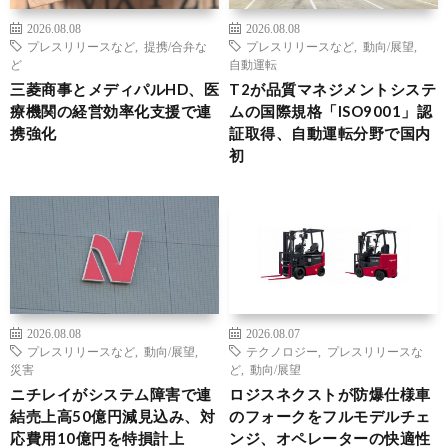
2026.08.08
2026.08.08
プレスリリースなど
,
提携/合弁な
プレスリリースなど
,
動向/展望
,
ど
自動運転
三菱商事とメディパルHD、医
T2が品質マネジメントシステ
療機関の経営効率化支援で連
ムの国際規格「ISO9001」認
携強化
証取得、自動運転分野で国内
初
2026.08.08
2026.08.07
プレスリリースなど
,
動向/展望
,
テクノロジー
,
プレスリリースな
災害
ど
,
動向/展望
ニチレイがシステム障害で連
ロジスネクストが防爆仕様車
結売上高50億円減見込み、対
のフォークをフルモデルチェ
応費用10億円を特損計上
ンジ、オペレーターの快適性