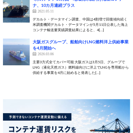
ナ、10カ月連続プラス
2021.05.11
デカルト・データマイン調査、中国は4割増で回復傾向続く
米調査機関デカルト・データマインが5月11日公表した海上
コンテナ輸送量実績調査結果によると、4[…]
大阪ガスグループ、船舶向けLNG燃料洋上供給事業
を4月開始へ
2026.03.06
主要3方式全てカバー可能 大阪ガスは3月5日、グループで
LNG（液化天然ガス）燃料線向けに洋上でLNGを専用船から
供給する事業を4月に始めると発表した[…]