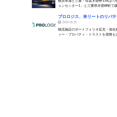
横浜幸浦と三重・弥冨木曽岬 ESRは7
ョンセンター1」と三重県木曽岬町で建
プロロジス、米リートのリバテ
2019.10.29
物流施設のポートフォリオ拡充・強化狙
ィー・プロパティ・トラストを債務も含