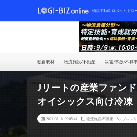
物流不動産,ロボット,ドロ
独自取材
物流施設/不動産
災害/事故/不祥
Jリートの産業ファン
オイシックス向け冷凍
2021.08.16 09:05:41
物流施設/不動産
プレスリ