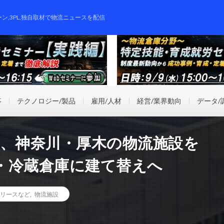
ーン,3PL,独自取材で物流ニュースを配信
事
テクノロジー/製品
雇用/人材
経営/業界動向
データ/
ド、神奈川・厚木の物流施設を
・冷蔵倉庫に建て替えへ
リースなど
,
物流施設