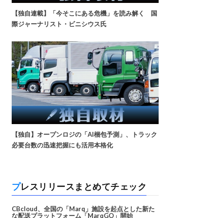
【独自連載】「今そこにある危機」を読み解く 国
際ジャーナリスト・ビニシウス氏
【独自】オープンロジの「AI梱包予測」、トラック
必要台数の迅速把握にも活用本格化
プレスリリースまとめてチェック
CBcloud、全国の「Marq」施設を起点とした新た
な配送プラットフォーム「MarqGO」開始