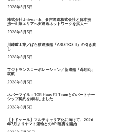
2026年8月5日
株式会社Univearth、倉吉運送株式会社と資本提
携〜山陰エリアへ実運送ネットワークを拡大〜
2026年8月5日
川崎重工業／ばら積運搬船「ARISTOS II」の引き渡
し
2026年8月5日
フジトランスコーポレーション／新造船「蓉翔丸」
就航
2026年8月5日
ネバーマイル：TGR Haas F1 Teamとのパートナー
シップ契約を締結しました
2026年8月5日
【トドケール】マルチキャリア化に向けて、2026
年7月よりヤマト運輸とのAPI連携を開始
2026年7月30日