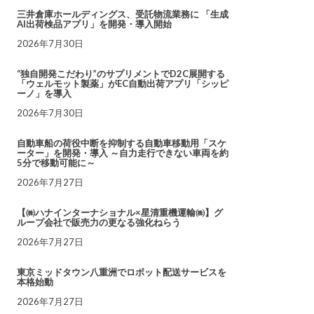
三井倉庫ホールディングス、受託物流業務に 「生成
AI出荷検品アプリ」を開発・導入開始
2026年7月30日
“独自開発こだわり”のサプリメントでD2C展開する
「ウェルモット製薬」がEC自動出荷アプリ「シッピ
ーノ」を導入
2026年7月30日
自動車船の荷役中断を抑制する自動車移動用「スケ
ーター」を開発・導入 ～自力走行できない車両を約
5分で移動可能に～
2026年7月27日
【㈱ハナインターナショナル×星清重機運輸㈱】グ
ループ会社で販売力の更なる強化ねらう
2026年7月27日
東京ミッドタウン八重洲でロボット配送サービスを
本格始動
2026年7月27日