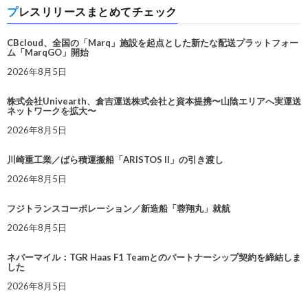
プレスリリースまとめてチェック
CBcloud、全国の「Marq」施設を起点とした新たな配送プラットフォー
ム「MarqGO」開始
2026年8月5日
株式会社Univearth、倉吉運送株式会社と資本提携〜山陰エリアへ実運送
ネットワークを拡大〜
2026年8月5日
川崎重工業／ばら積運搬船「ARISTOS II」の引き渡し
2026年8月5日
フジトランスコーポレーション／新造船「蓉翔丸」就航
2026年8月5日
ネバーマイル：TGR Haas F1 Teamとのパートナーシップ契約を締結しま
した
2026年8月5日