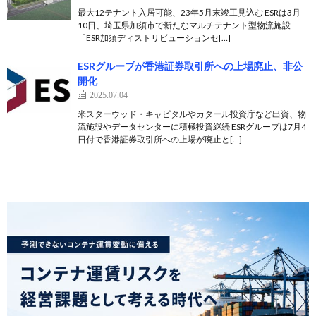
最大12テナント入居可能、23年5月末竣工見込む ESRは3月
10日、埼⽟県加須市で新たなマルチテナント型物流施設
「ESR加須ディストリビューションセ[…]
ESRグループが香港証券取引所への上場廃止、非公
開化
2025.07.04
米スターウッド・キャピタルやカタール投資庁など出資、物
流施設やデータセンターに積極投資継続 ESRグループは7月4
日付で香港証券取引所への上場が廃止と[…]