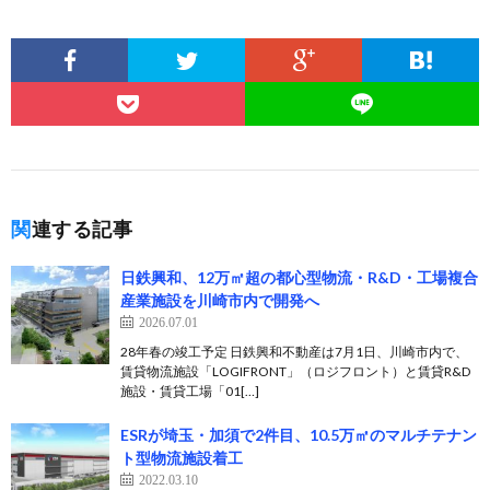
関連する記事
日鉄興和、12万㎡超の都心型物流・R&D・工場複合
産業施設を川崎市内で開発へ
2026.07.01
28年春の竣工予定 日鉄興和不動産は7月1日、川崎市内で、
賃貸物流施設「LOGIFRONT」（ロジフロント）と賃貸R&D
施設・賃貸工場「01[…]
ESRが埼⽟・加須で2件目、10.5万㎡のマルチテナン
ト型物流施設着⼯
2022.03.10