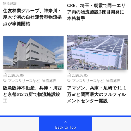
物流施設
CRE、埼玉・朝霞で同一エリ
住友林業グループ、神奈川・
ア内の物流施設2棟目開発に
厚木で初の自社運営型物流拠
本格着手
点が稼働開始
2026.08.06
2026.08.05
プレスリリースなど
,
物流施設
プレスリリースなど
,
物流施設
阪急阪神不動産、兵庫・川西
アマゾン、兵庫・尼崎で11.1
と京都の2カ所で物流施設竣
万㎡と関西最大のフルフィル
工
メントセンター開設
Back to Top