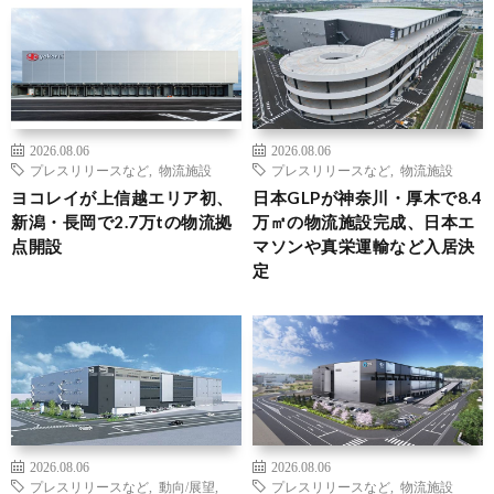
2026.08.06
2026.08.06
プレスリリースなど
,
物流施設
プレスリリースなど
,
物流施設
ヨコレイが上信越エリア初、
日本GLPが神奈川・厚木で8.4
新潟・長岡で2.7万tの物流拠
万㎡の物流施設完成、日本エ
点開設
マソンや真栄運輸など入居決
定
2026.08.06
2026.08.06
プレスリリースなど
,
動向/展望
,
プレスリリースなど
,
物流施設