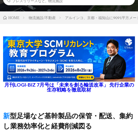
プレスリリースなど
,
物流施設
物流施設/不動産
アルインコ、京都・福知山に9091平方メ
HOME
月刊LOGI-BIZ 7月号は「未来を創る輸送改革」 先行企業の
生存戦略を徹底取材
新型足場など基幹製品の保管・配送、集約
し業務効率化と経費削減図る