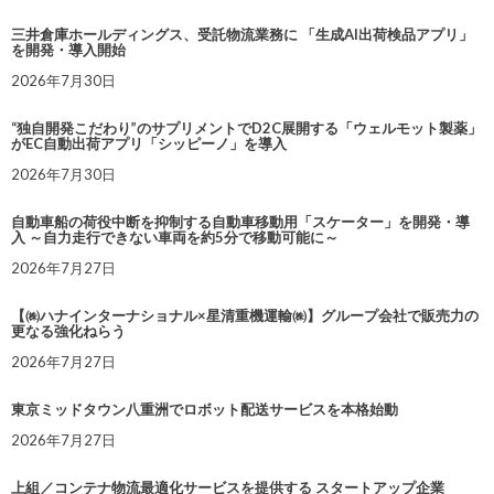
三井倉庫ホールディングス、受託物流業務に 「生成AI出荷検品アプリ」
を開発・導入開始
2026年7月30日
“独自開発こだわり”のサプリメントでD2C展開する「ウェルモット製薬」
がEC自動出荷アプリ「シッピーノ」を導入
2026年7月30日
自動車船の荷役中断を抑制する自動車移動用「スケーター」を開発・導
入 ～自力走行できない車両を約5分で移動可能に～
2026年7月27日
【㈱ハナインターナショナル×星清重機運輸㈱】グループ会社で販売力の
更なる強化ねらう
2026年7月27日
東京ミッドタウン八重洲でロボット配送サービスを本格始動
2026年7月27日
上組／コンテナ物流最適化サービスを提供する スタートアップ企業