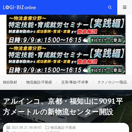
独自取材
物流施設/不動産
災害/事故/不祥事
テクノロジー/製品
アルインコ、京都・福知山に9091平
方メートルの新物流センター開設
2021.08.25 06:00:05
物流施設/不動産