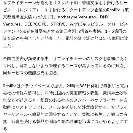
サプライチェーンが抱えるリスクの予測・管理支援を手掛けるサー
ビス「（レジリア）」を手掛けるスタートアップ企業のResilire（東
京都目黒区大橋）は9月1日、Archetype Ventures、DNX
Ventures、DEEPCORE、STRIVE、みずほキャピタル、グロービス
ファンドの6者を引受先とする第三者割当増資を実施、1・5億円の
資金調達を完了したと発表した。累計の資金調達額は1・8億円に達
した。
全国で災害が頻発する中、サプライチェーンのリスクを事前にあぶ
り出し、遮断しないよう管理するニーズが高まっているのに対応、
同サービスの機能拡充を図る。
Resilireはクラウドベースで提供。24時間365日体制で気象庁と電力
会社の情報を監視し、即時に国内の災害情報を収集。豪雨や土砂崩
れなどが起きると、影響のある社内のメンバーやサプライヤーを自
動的にリストアップし、メールを送信して注意喚起する。サプライ
ヤーがメールへ簡易的に回答することで、実際に被災した拠点の有
無、影響を受ける製品や関係企業の詳細を迅速につかめるようにす
る。