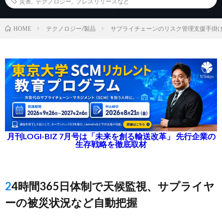
災害
,
テクノロジー
,
プレスリリースなど
テクノロジー/製品
サプライチェーンのリスク管理支援手掛けるR
HOME
月刊LOGI-BIZ 7月号は「未来を創る輸送改革」 先行企業の
生存戦略を徹底取材
24時間365日体制で天候監視、サプライヤ
ーの被災状況など自動把握