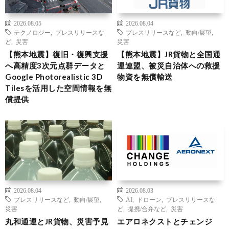
2026.08.05
2026.08.04
テクノロジー
,
プレスリリースな
プレスリリースなど
,
動向/展望
,
ど
,
災害
災害
【熊本地震】復旧・復興支援
【熊本地震】JR貨物と全国通
へ高精度3次元点群データと
運連盟、被災自治体への救援
Google Photorealistic 3D
物資を無償輸送
Tilesを活用した空間情報を無
償提供
2026.08.04
2026.08.03
プレスリリースなど
,
動向/展望
,
AI
,
ドローン
,
プレスリリースな
災害
ど
,
提携/合弁など
,
災害
丸和通運とJR貨物、災害予見
エアロネクストとチェンジ