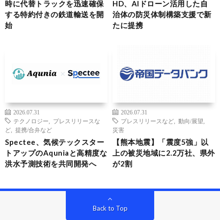
時に代替トラックを迅速確保
HD、AIドローン活用した自
する特約付きの鉄道輸送を開
治体の防災体制構築支援で新
始
たに提携
2026.07.31
2026.07.31
テクノロジー
,
プレスリリースな
プレスリリースなど
,
動向/展望
,
ど
,
提携/合弁など
災害
Spectee、気候テックスター
【熊本地震】「震度5強」以
トアップのAquniaと高精度な
上の被災地域に2.2万社、県外
洪水予測技術を共同開発へ
が2割
Back to Top