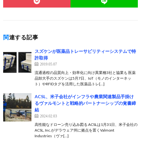
関連する記事
スズケンが医薬品トレーサビリティーシステムで特
許取得
2019.05.07
流通過程の品質向上・効率化に向け異業種3社と協業も 医薬
品卸大手のスズケンは5月7日、IoT（モノのインターネッ
ト）やRFIDタグを活用した医薬品トレ[…]
ACSL、米子会社がインフラや農業関連製品手掛け
るヴァルモントと戦略的パートナーシップの覚書締
結
2024.02.03
高性能なドローン売り込み図る ACSLは1月31日、米子会社の
ACSL, Inc.がデラウェア州に拠点を置くValmont
Industries（ヴァ[…]