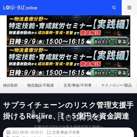
独自取材
物流施設/不動産
災害/事故/不祥事
テクノロジー/製品
サプライチェーンのリスク管理支援手
掛けるResilire、1・5億円を資金調達
2021.09.06 10:19:11
災害/事故/不祥事