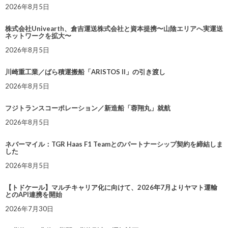
2026年8月5日
株式会社Univearth、倉吉運送株式会社と資本提携〜山陰エリアへ実運送
ネットワークを拡大〜
2026年8月5日
川崎重工業／ばら積運搬船「ARISTOS II」の引き渡し
2026年8月5日
フジトランスコーポレーション／新造船「蓉翔丸」就航
2026年8月5日
ネバーマイル：TGR Haas F1 Teamとのパートナーシップ契約を締結しま
した
2026年8月5日
【トドケール】マルチキャリア化に向けて、2026年7月よりヤマト運輸
とのAPI連携を開始
2026年7月30日