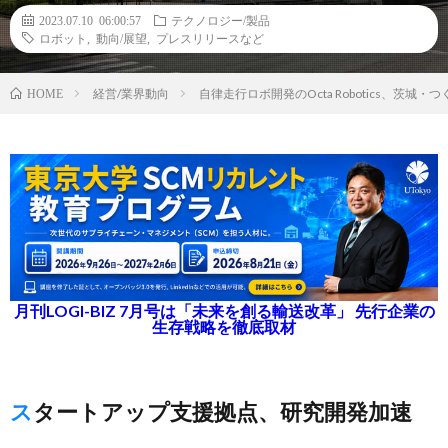
2023.07.10 06:00:57
テクノロジー/製品
ロボット
,
動向/展望
,
プレスリリースなど
経営/業界動向
自律走行ロボ開発のOcta Robotics、茨
HOME
月刊LOGI-BIZ 7月号は「未来を創る輸送改革」 先行企業の
生存戦略を徹底取材
スタートアップ支援拠点、研究開発加速