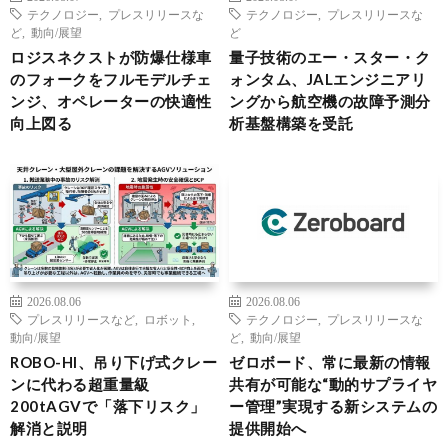
テクノロジー
,
プレスリリースな
テクノロジー
,
プレスリリースな
ど
,
動向/展望
ど
ロジスネクストが防爆仕様車
量子技術のエー・スター・ク
のフォークをフルモデルチェ
ォンタム、JALエンジニアリ
ンジ、オペレーターの快適性
ングから航空機の故障予測分
向上図る
析基盤構築を受託
2026.08.06
2026.08.06
プレスリリースなど
,
ロボット
,
テクノロジー
,
プレスリリースな
動向/展望
ど
,
動向/展望
ROBO-HI、吊り下げ式クレー
ゼロボード、常に最新の情報
ンに代わる超重量級
共有が可能な“動的サプライヤ
200tAGVで「落下リスク」
ー管理”実現する新システムの
解消と説明
提供開始へ