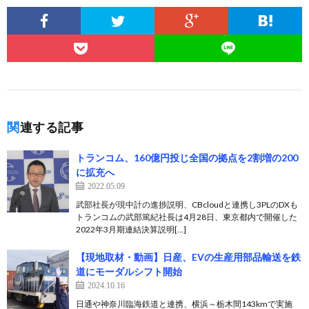
関連する記事
トランコム、160億円投じ全国の拠点を2割増の200
に拡充へ
2022.05.09
武部社長が現中計の進捗説明、CBcloudと連携し3PLのDXも
トランコムの武部篤紀社長は4月28日、東京都内で開催した
2022年3月期連結決算説明[…]
【現地取材・動画】日産、EVの生産用部品輸送を鉄
道にモーダルシフト開始
2024.10.16
日通や神奈川臨海鉄道と連携、横浜～栃木間143kmで実施