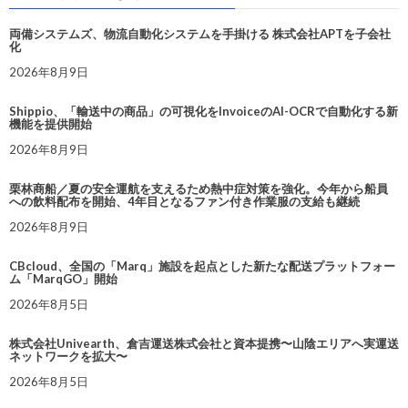
両備システムズ、物流自動化システムを手掛ける 株式会社APTを子会社
化
2026年8月9日
Shippio、「輸送中の商品」の可視化をInvoiceのAI-OCRで自動化する新
機能を提供開始
2026年8月9日
栗林商船／夏の安全運航を支えるため熱中症対策を強化。今年から船員
への飲料配布を開始、4年目となるファン付き作業服の支給も継続
2026年8月9日
CBcloud、全国の「Marq」施設を起点とした新たな配送プラットフォー
ム「MarqGO」開始
2026年8月5日
株式会社Univearth、倉吉運送株式会社と資本提携〜山陰エリアへ実運送
ネットワークを拡大〜
2026年8月5日