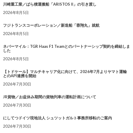
川崎重工業／ばら積運搬船「ARISTOS II」の引き渡し
2026年8月5日
フジトランスコーポレーション／新造船「蓉翔丸」就航
2026年8月5日
ネバーマイル：TGR Haas F1 Teamとのパートナーシップ契約を締結しま
した
2026年8月5日
【トドケール】マルチキャリア化に向けて、2026年7月よりヤマト運輸
とのAPI連携を開始
2026年7月30日
JR貨物／お盆休み期間の貨物列車の運転計画について
2026年7月30日
にしてつドイツ現地法人 シュツットガルト事務所移転のご案内
2026年7月30日