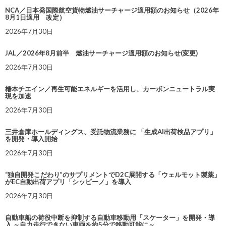
NCA／日本発国際航空貨物燃油サーチャージ適用額のお知らせ（2026年
8月1日適用 改定）
2026年7月30日
JAL／2026年8月前半 燃油サーチャージ適用額のお知らせ(変更)
2026年7月30日
椿本チエイン／再生可能エネルギーを活用し、カーボンニュートラル実
現を加速
2026年7月30日
三井倉庫ホールディングス、受託物流業務に 「生成AI出荷検品アプリ」
を開発・導入開始
2026年7月30日
“独自開発こだわり”のサプリメントでD2C展開する「ウェルモット製薬」
がEC自動出荷アプリ「シッピーノ」を導入
2026年7月30日
自動車船の荷役中断を抑制する自動車移動用「スケーター」を開発・導
入 ～自力走行できない車両を約5分で移動可能に～