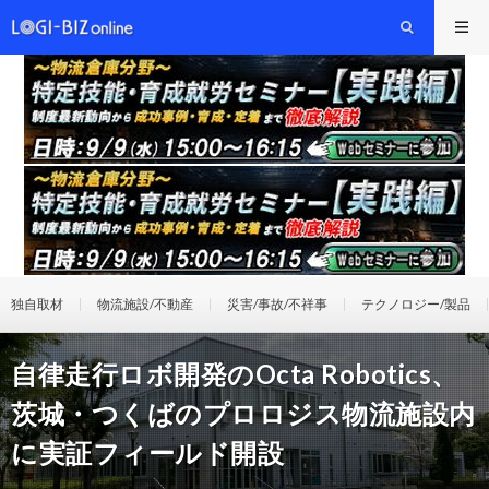
独自取材
物流施設/不動産
災害/事故/不祥事
テクノロジー/製品
自律走行ロボ開発のOcta Robotics、
茨城・つくばのプロロジス物流施設内
に実証フィールド開設