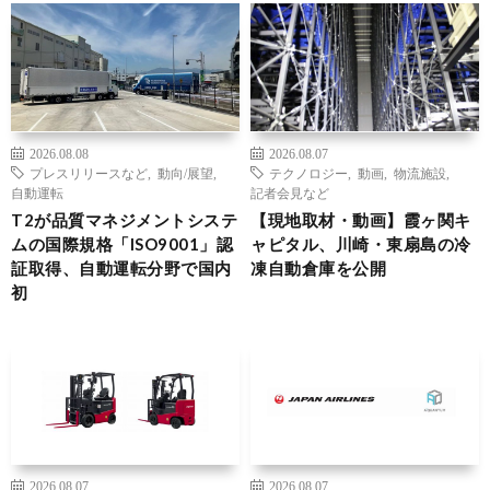
2026.08.08
2026.08.07
プレスリリースなど
,
動向/展望
,
テクノロジー
,
動画
,
物流施設
,
自動運転
記者会見など
T2が品質マネジメントシステ
【現地取材・動画】霞ヶ関キ
ムの国際規格「ISO9001」認
ャピタル、川崎・東扇島の冷
証取得、自動運転分野で国内
凍自動倉庫を公開
初
2026.08.07
2026.08.07