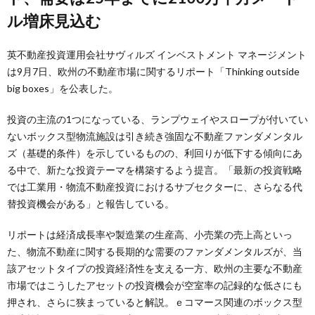
ル増床見込む
英不動産投資運用会社サヴィルズ インベストメント マネージメント
は9月7日、欧州の不動産市場に関するリポート「Thinking outside
big boxes」を公表した。
投資の主流の1つになっている、ランプウェイやスロープが付いてい
ないボックス型物流施設は引き続き強固な不動産ファンダメンタル
ズ（基礎的条件）を示しているものの、利回りが低下する傾向にあ
る中で、新たな投資テーマを構築するよう提言。「最新の投資戦略
では工業用・物流不動産投資におけるサブセクターに、さらなる代
替投資機会がある」と報告している。
リポートは経済成長率や製造業の生産高、小売業の売上高といっ
た、物流不動産に関する長期的な需要のファンダメンタルズが、当
該アセットタイプの投資経済性を支える一方、欧州の主要な不動産
市場ではこうしたアセットの投資機会が空室率の記録的な低さにも
押され、さらに狭まっていると解説。ｅコマース関連のボックス型