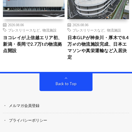
2026.08.06
2026.08.06
プレスリリースなど
,
物流施設
プレスリリースなど
,
物流施設
ヨコレイが上信越エリア初、
日本GLPが神奈川・厚木で8.4
新潟・長岡で2.7万tの物流拠
万㎡の物流施設完成、日本エ
点開設
マソンや真栄運輸など入居決
定
Back to Top
メルマガ会員登録
プライバシーポリシー