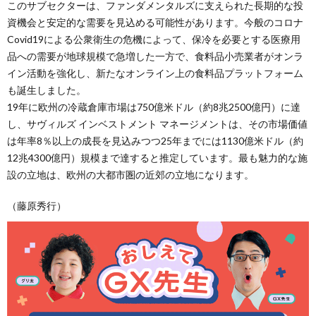
このサブセクターは、ファンダメンタルズに支えられた長期的な投
資機会と安定的な需要を見込める可能性があります。今般のコロナ
Covid19による公衆衛生の危機によって、保冷を必要とする医療用
品への需要が地球規模で急増した一方で、食料品小売業者がオンラ
イン活動を強化し、新たなオンライン上の食料品プラットフォーム
も誕生しました。
19年に欧州の冷蔵倉庫市場は750億米ドル（約8兆2500億円）に達
し、サヴィルズ インベストメント マネージメントは、その市場価値
は年率8％以上の成長を見込みつつ25年までには1130億米ドル（約
12兆4300億円）規模まで達すると推定しています。最も魅力的な施
設の立地は、欧州の大都市圏の近郊の立地になります。
（藤原秀行）