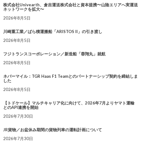
株式会社Univearth、倉吉運送株式会社と資本提携〜山陰エリアへ実運送
ネットワークを拡大〜
2026年8月5日
川崎重工業／ばら積運搬船「ARISTOS II」の引き渡し
2026年8月5日
フジトランスコーポレーション／新造船「蓉翔丸」就航
2026年8月5日
ネバーマイル：TGR Haas F1 Teamとのパートナーシップ契約を締結しま
した
2026年8月5日
【トドケール】マルチキャリア化に向けて、2026年7月よりヤマト運輸
とのAPI連携を開始
2026年7月30日
JR貨物／お盆休み期間の貨物列車の運転計画について
2026年7月30日