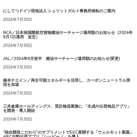
にしてつドイツ現地法人 シュツットガルト事務所移転のご案内
2026年7月30日
NCA／日本発国際航空貨物燃油サーチャージ適用額のお知らせ（2026年
8月1日適用 改定）
2026年7月30日
JAL／2026年8月前半 燃油サーチャージ適用額のお知らせ(変更)
2026年7月30日
椿本チエイン／再生可能エネルギーを活用し、カーボンニュートラル実
現を加速
2026年7月30日
三井倉庫ホールディングス、受託物流業務に 「生成AI出荷検品アプリ」
を開発・導入開始
2026年7月30日
“独自開発こだわり”のサプリメントでD2C展開する「ウェルモット製薬」
がEC自動出荷アプリ「シッピーノ」を導入