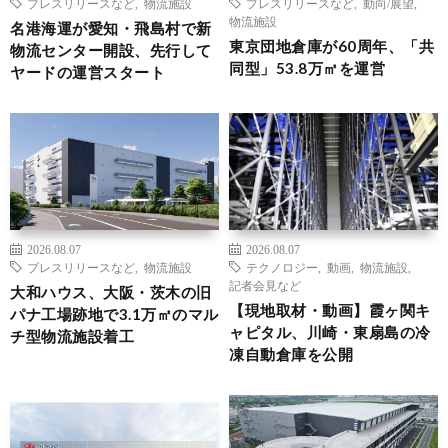
プレスリリースなど
,
物流施設
プレスリリースなど
,
動向/展望
,
物流施設
名港海運が愛知・飛島村で新
東京団地倉庫が60周年、「共
物流センター開設、先行して
同型」53.8万㎡を運営
ヤードの運営スタート
2026.08.07
2026.08.07
プレスリリースなど
,
物流施設
テクノロジー
,
動画
,
物流施設
,
記者会見など
大和ハウス、大阪・茨木の旧
【現地取材・動画】霞ヶ関キ
パナ工場跡地で3.1万㎡のマル
ャピタル、川崎・東扇島の冷
チ型物流施設着工
凍自動倉庫を公開