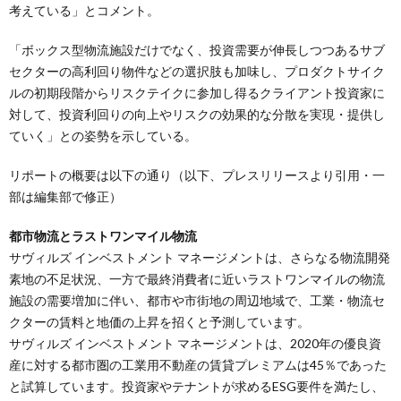
考えている」とコメント。
「ボックス型物流施設だけでなく、投資需要が伸長しつつあるサブ
セクターの高利回り物件などの選択肢も加味し、プロダクトサイク
ルの初期段階からリスクテイクに参加し得るクライアント投資家に
対して、投資利回りの向上やリスクの効果的な分散を実現・提供し
ていく」との姿勢を示している。
リポートの概要は以下の通り（以下、プレスリリースより引用・一
部は編集部で修正）
都市物流とラストワンマイル物流
サヴィルズ インベストメント マネージメントは、さらなる物流開発
素地の不足状況、一方で最終消費者に近いラストワンマイルの物流
施設の需要増加に伴い、都市や市街地の周辺地域で、工業・物流セ
クターの賃料と地価の上昇を招くと予測しています。
サヴィルズ インベストメント マネージメントは、2020年の優良資
産に対する都市圏の工業用不動産の賃貸プレミアムは45％であった
と試算しています。投資家やテナントが求めるESG要件を満たし、