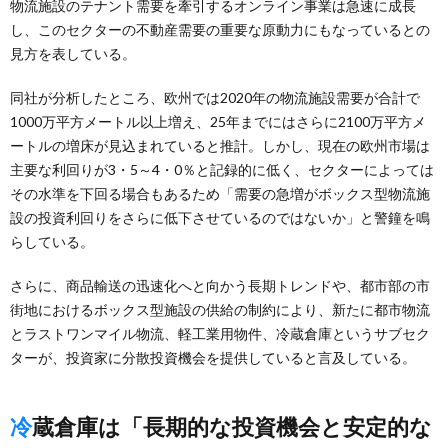
物流施設のテナント需要を牽引するオンライン事業は急速に成長
し、このセクターの不動産需要の重要な原動力にもなっているとの
見方を表している。
同社が分析したところ、欧州では2020年の物流施設需要が合計で
1000万平方メートル以上増え、25年までにはさらに2100万平方メ
ートルの増床が見込まれていると推計。しかし、現在の欧州市場は
主要な利回りが3・5～4・0％と記録的に低く、セクターによっては
その水準を下回る場合もあるため「需要の急増がボックス型物流施
設の投資利回りをさらに低下させているのではないか」と警鐘を鳴
らしている。
さらに、商品輸送の迅速化へと向かう長期トレンドや、都市部の市
街地におけるボックス型施設の供給の制約により、新たに都市物流
とラストワンマイル物流、軽工業用物件、冷蔵倉庫というサブセク
ターが、投資家に分散投資機会を提供していると言及している。
冷蔵倉庫は「長期的な投資機会と安定的な