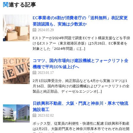
関連する記事
EC事業者の6割が消費者庁の「送料無料」表記変更
要請認識も、実施は少数派か
2024.05.29
Eストアーが2024年問題で調査 ECサイト構築支援などを手掛
けるEストアー（東京都港区赤坂）は5月28日、EC事業者を
対象とした「2024年問題」に[…]
コマツ、国内市場向け建設機械とフォークリフト全
機種で平均10％値上げへ
2023.01.17
2月1日以降受注分、純正部品なども4月から実施 コマツは1
月16日、国内市場向けの建設機械およびフォークリフトの全
製品と純正部品、ディーゼルエンジンオ[…]
日鉄興和不動産、大阪・門真と神奈川・厚木で物流
施設着工
2023.02.02
ボックス型、従業員の利便性・快適性に配慮 日鉄興和不動産
は2月2日、大阪府門真市と神奈川県厚木市でそれぞれ自社開