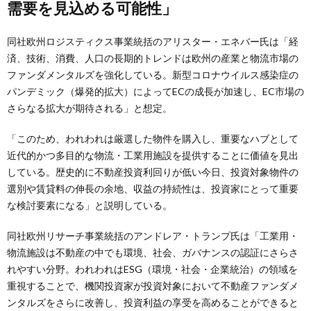
需要を見込める可能性」
同社欧州ロジスティクス事業統括のアリスター・エネバー氏は「経
済、技術、消費、人口の長期的トレンドは欧州の産業と物流市場の
ファンダメンタルズを強化している。新型コロナウイルス感染症の
パンデミック（爆発的拡大）によってECの成長が加速し、EC市場の
さらなる拡大が期待される」と想定。
「このため、われわれは厳選した物件を購入し、重要なハブとして
近代的かつ多目的な物流・工業用施設を提供することに価値を見出
している。歴史的に不動産投資利回りが低い今日、投資対象物件の
選別や賃貸料の伸長の余地、収益の持続性は、投資家にとって重要
な検討要素になる」と説明している。
同社欧州リサーチ事業統括のアンドレア・トランプ氏は「工業用・
物流施設は不動産の中でも環境、社会、ガバナンスの認証にさらさ
れやすい分野。われわれはESG（環境・社会・企業統治）の領域を
重視することで、機関投資家が投資対象において不動産ファンダメ
ンタルズをさらに改善し、投資利益の享受を高めることができると