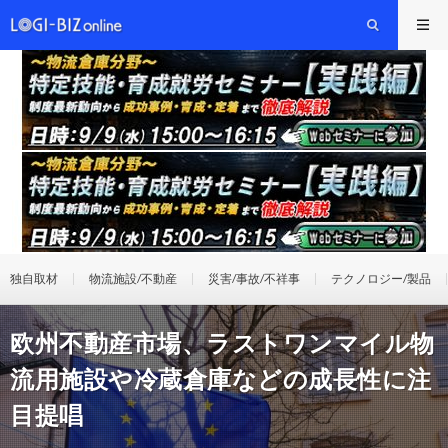
独自取材
物流施設/不動産
災害/事故/不祥事
テクノロジー/製品
欧州不動産市場、ラストワンマイル物
流用施設や冷蔵倉庫などの成長性に注
目提唱