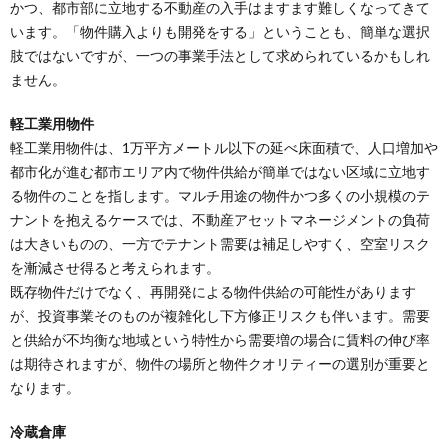
かつ、都市部に立地する不動産の入手はますます難しくなってきて
います。「物件購入よりも開発をする」ということも、簡単な選択
肢ではないですが、一つの事業手法として求められているかもしれ
ません。
軽工業用物件
軽工業用物件は、1万平方メートル以下の延べ床面積で、人口増加や
都市化が進む都市エリア内で物件供給が簡単ではない区域に立地す
る物件のことを指します。マルチ用途の物件かつ多くの小規模のテ
ナントを抱えるケースでは、不動産アセットマネージメントの負荷
は大きいものの、一方でテナント需要は補足しやすく、空室リスク
を漸減させ得ると考えられます。
既存物件だけでなく、再開発による物件供給の可能性があります
が、投資事業そのものが複雑化し下方修正リスクも伴います。需要
と供給が不均衡な地域という特性から需要増の場合に賃料の伸び率
は期待されますが、物件の場所と物件クオリティーの選別が重要と
なります。
冷蔵倉庫