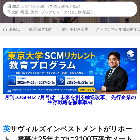
2021.09.07 10:07:30
物流施設/不動産
動向/展望
,
海外
,
プレスリリースなど
,
物流施設
経営/業界動向
欧州不動産市場、ラストワンマイル物流用施
HOME
月刊LOGI-BIZ 7月号は「未来を創る輸送改革」 先行企業の
生存戦略を徹底取材
英サヴィルズインベストメントがリポー
ト、需要は25年までに2100万平方メート