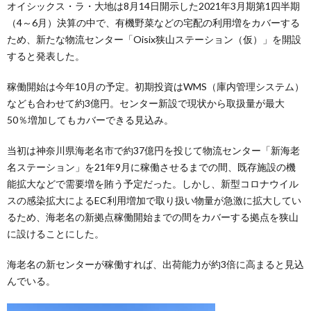
オイシックス・ラ・大地は8月14日開示した2021年3月期第1四半期
（4～6月）決算の中で、有機野菜などの宅配の利用増をカバーする
ため、新たな物流センター「Oisix狭山ステーション（仮）」を開設
すると発表した。
稼働開始は今年10月の予定。初期投資はWMS（庫内管理システム）
なども合わせて約3億円。センター新設で現状から取扱量が最大
50％増加してもカバーできる見込み。
当初は神奈川県海老名市で約37億円を投じて物流センター「新海老
名ステーション」を21年9月に稼働させるまでの間、既存施設の機
能拡大などで需要増を賄う予定だった。しかし、新型コロナウイル
スの感染拡大によるEC利用増加で取り扱い物量が急激に拡大してい
るため、海老名の新拠点稼働開始までの間をカバーする拠点を狭山
に設けることにした。
海老名の新センターが稼働すれば、出荷能力が約3倍に高まると見込
んでいる。