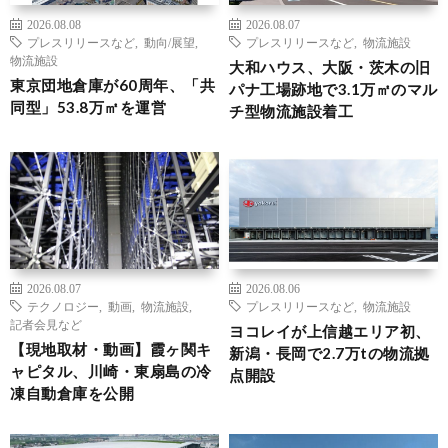
2026.08.08
2026.08.07
プレスリリースなど
,
動向/展望
,
プレスリリースなど
,
物流施設
物流施設
大和ハウス、大阪・茨木の旧
東京団地倉庫が60周年、「共
パナ工場跡地で3.1万㎡のマル
同型」53.8万㎡を運営
チ型物流施設着工
2026.08.07
2026.08.06
テクノロジー
,
動画
,
物流施設
,
プレスリリースなど
,
物流施設
記者会見など
ヨコレイが上信越エリア初、
【現地取材・動画】霞ヶ関キ
新潟・長岡で2.7万tの物流拠
ャピタル、川崎・東扇島の冷
点開設
凍自動倉庫を公開