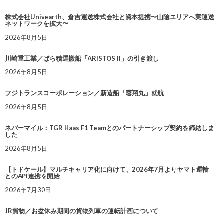
株式会社Univearth、倉吉運送株式会社と資本提携〜山陰エリアへ実運送
ネットワークを拡大〜
2026年8月5日
川崎重工業／ばら積運搬船「ARISTOS II」の引き渡し
2026年8月5日
フジトランスコーポレーション／新造船「蓉翔丸」就航
2026年8月5日
ネバーマイル：TGR Haas F1 Teamとのパートナーシップ契約を締結しま
した
2026年8月5日
【トドケール】マルチキャリア化に向けて、2026年7月よりヤマト運輸
とのAPI連携を開始
2026年7月30日
JR貨物／お盆休み期間の貨物列車の運転計画について