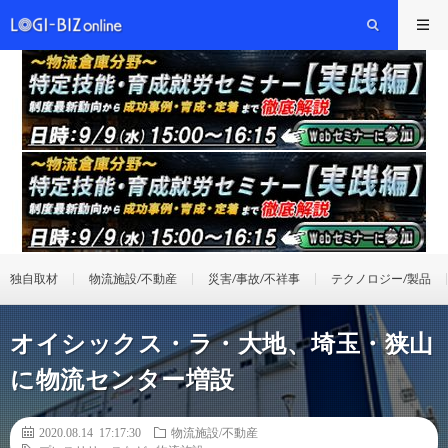
独自取材
物流施設/不動産
災害/事故/不祥事
テクノロジー/製品
オイシックス・ラ・大地、埼玉・狭山
に物流センター増設
2020.08.14 17:17:30
物流施設/不動産