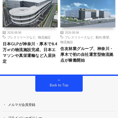
2026.08.06
2026.08.06
プレスリリースなど
,
物流施設
プレスリリースなど
,
動向/展望
,
物流施設
日本GLPが神奈川・厚木で8.4
住友林業グループ、神奈川・
万㎡の物流施設完成、日本エ
厚木で初の自社運営型物流拠
マソンや真栄運輸など入居決
点が稼働開始
定
Back to Top
メルマガ会員登録
プライバシーポリシー