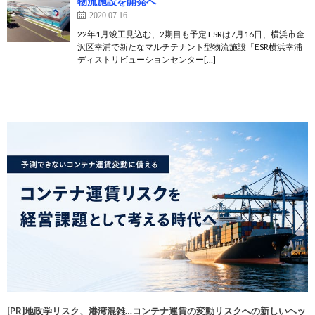
物流施設を開発へ
2020.07.16
22年1月竣工見込む、2期目も予定 ESRは7月16日、横浜市金
沢区幸浦で新たなマルチテナント型物流施設「ESR横浜幸浦
ディストリビューションセンター[…]
[PR]地政学リスク、港湾混雑…コンテナ運賃の変動リスクへの新しいヘッ