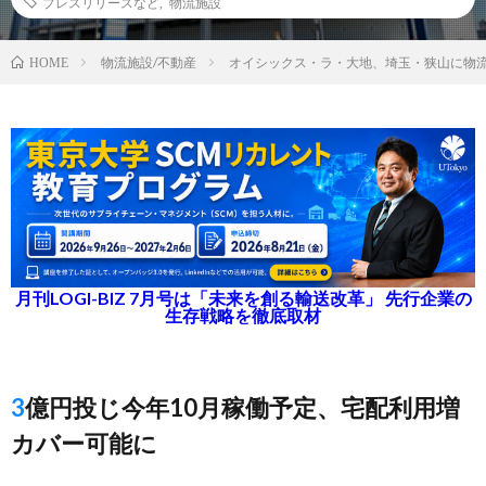
プレスリリースなど
,
物流施設
物流施設/不動産
オイシックス・ラ・大地、埼玉・狭山に物
HOME
月刊LOGI-BIZ 7月号は「未来を創る輸送改革」 先行企業の
生存戦略を徹底取材
3億円投じ今年10月稼働予定、宅配利用増
カバー可能に