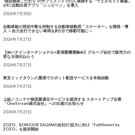
“独自開発こだわり”のサプリメントでD2C展開する「ウェルモット製薬」
がEC自動出荷アプリ「シッピーノ」を導入
2026年7月30日
自動車船の荷役中断を抑制する自動車移動用「スケーター」を開発・導
入 ～自力走行できない車両を約5分で移動可能に～
2026年7月27日
【㈱ハナインターナショナル×星清重機運輸㈱】グループ会社で販売力の
更なる強化ねらう
2026年7月27日
東京ミッドタウン八重洲でロボット配送サービスを本格始動
2026年7月27日
上組／コンテナ物流最適化サービスを提供する スタートアップ企業
「OneStream株式会社」への出資のお知らせ
2026年7月21日
ZOZO、BONJOUR SAGANの自社EC拡大に向け「Fulfillment by
ZOZO」を提供開始