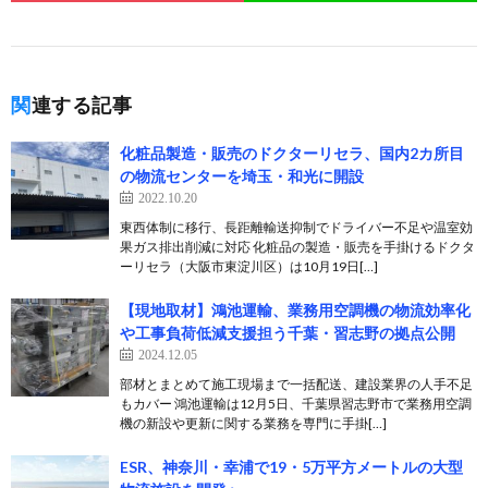
関連する記事
化粧品製造・販売のドクターリセラ、国内2カ所目
の物流センターを埼玉・和光に開設
2022.10.20
東西体制に移行、長距離輸送抑制でドライバー不足や温室効
果ガス排出削減に対応 化粧品の製造・販売を手掛けるドクタ
ーリセラ（大阪市東淀川区）は10月19日[…]
【現地取材】鴻池運輸、業務用空調機の物流効率化
や工事負荷低減支援担う千葉・習志野の拠点公開
2024.12.05
部材とまとめて施工現場まで一括配送、建設業界の人手不足
もカバー 鴻池運輸は12月5日、千葉県習志野市で業務用空調
機の新設や更新に関する業務を専門に手掛[…]
ESR、神奈川・幸浦で19・5万平方メートルの大型