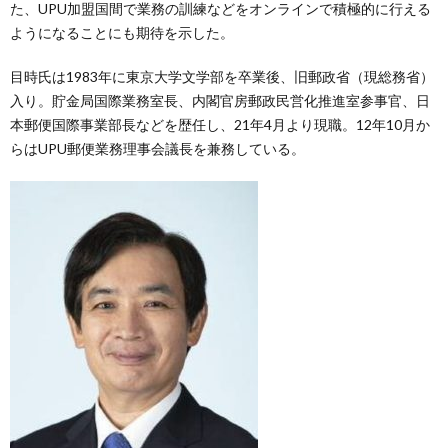
た、UPU加盟国間で業務の訓練などをオンラインで積極的に行える
ようになることにも期待を示した。
目時氏は1983年に東京大学文学部を卒業後、旧郵政省（現総務省）
入り。貯金局国際業務室長、内閣官房郵政民営化推進室参事官、日
本郵便国際事業部長などを歴任し、21年4月より現職。12年10月か
らはUPU郵便業務理事会議長を兼務している。