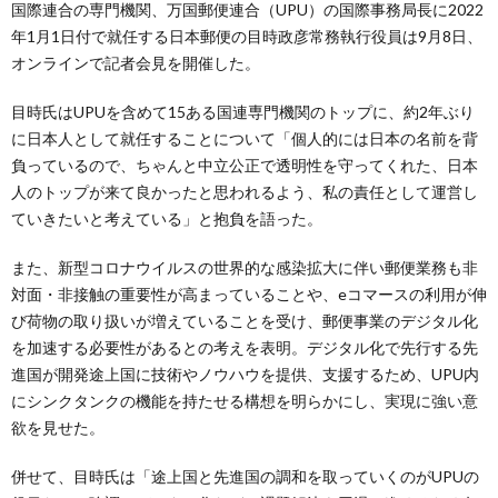
国際連合の専門機関、万国郵便連合（UPU）の国際事務局長に2022
年1月1日付で就任する日本郵便の目時政彦常務執行役員は9月8日、
オンラインで記者会見を開催した。
目時氏はUPUを含めて15ある国連専門機関のトップに、約2年ぶり
に日本人として就任することについて「個人的には日本の名前を背
負っているので、ちゃんと中立公正で透明性を守ってくれた、日本
人のトップが来て良かったと思われるよう、私の責任として運営し
ていきたいと考えている」と抱負を語った。
また、新型コロナウイルスの世界的な感染拡大に伴い郵便業務も非
対面・非接触の重要性が高まっていることや、eコマースの利用が伸
び荷物の取り扱いが増えていることを受け、郵便事業のデジタル化
を加速する必要性があるとの考えを表明。デジタル化で先行する先
進国が開発途上国に技術やノウハウを提供、支援するため、UPU内
にシンクタンクの機能を持たせる構想を明らかにし、実現に強い意
欲を見せた。
併せて、目時氏は「途上国と先進国の調和を取っていくのがUPUの