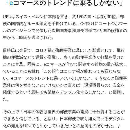
「eコマースのトレンドに乗るしかない」
UPUはスイス・ベルンに本部を置き、約190の国・地域が加盟。郵
便の国際的なルール策定を手掛けている。今年8月にコートジボワー
ルのアビジャンで開催した次期国際事務局長選挙で3カ国の候補者の
中から目時氏が選出された。
目時氏は会見で、コロナ禍が郵便事業に及ぼした影響として、飛行
機の便数減などで運賃が高騰し、多くの郵便事業体が打撃を受けた
ことに言及。同時に、eコマースが伸びて関連する荷物の量が拡大し
ていることにも触れ「この傾向はコロナ禍が終わっても変わらな
い。eコマースのトレンドに乗っていくしかない。そうなると郵便事
業体は何を考えないといけないかと言えば（現場職員らの）安全を
確保するという意味でも業務をデジタル化するしかない」と指摘し
た。
その上で「日本の体験は世界の郵便事業の発展に十分資することが
できると信じている」と語り、日本郵便で取り組んでいるデジタル
化の知見をUPUでも生かしていきたいとの意向をのぞかせた。ま