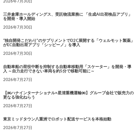
2026年7月30日
三井倉庫ホールディングス、受託物流業務に 「生成AI出荷検品アプリ」
を開発・導入開始
2026年7月30日
“独自開発こだわり”のサプリメントでD2C展開する「ウェルモット製薬」
がEC自動出荷アプリ「シッピーノ」を導入
2026年7月30日
自動車船の荷役中断を抑制する自動車移動用「スケーター」を開発・導
入 ～自力走行できない車両を約5分で移動可能に～
2026年7月27日
【㈱ハナインターナショナル×星清重機運輸㈱】グループ会社で販売力の
更なる強化ねらう
2026年7月27日
東京ミッドタウン八重洲でロボット配送サービスを本格始動
2026年7月27日