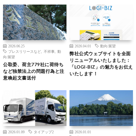
2026.06.25
2026.04.01
動向/展望
プレスリリースなど
,
不祥事
,
動
弊社公式ウェブサイトを全面
向/展望
リニューアルいたしました：
公取委、荷主779社に荷待ち
「LOGI-BIZ」の魅力をお伝え
など独禁法上の問題行為と注
いたします！
意喚起文書送付
2026.01.09
タイアップ2
2026.01.01