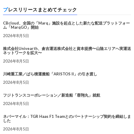
プレスリリースまとめてチェック
CBcloud、全国の「Marq」施設を起点とした新たな配送プラットフォー
ム「MarqGO」開始
2026年8月5日
株式会社Univearth、倉吉運送株式会社と資本提携〜山陰エリアへ実運送
ネットワークを拡大〜
2026年8月5日
川崎重工業／ばら積運搬船「ARISTOS II」の引き渡し
2026年8月5日
フジトランスコーポレーション／新造船「蓉翔丸」就航
2026年8月5日
ネバーマイル：TGR Haas F1 Teamとのパートナーシップ契約を締結しま
した
2026年8月5日