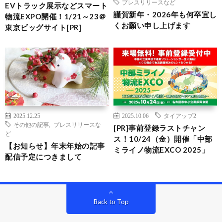
プレスリリースなど
EVトラック展示などスマート
謹賀新年・2026年も何卒宜し
物流EXPO開催！1/21～23＠
くお願い申し上げます
東京ビッグサイト[PR]
2025.12.25
2025.10.06
タイアップ2
その他の記事
,
プレスリリースな
[PR]事前登録ラストチャン
ど
ス！10/24（金）開催「中部
【お知らせ】年末年始の記事
ミライノ物流EXCO 2025」
配信予定につきまして
Back to Top