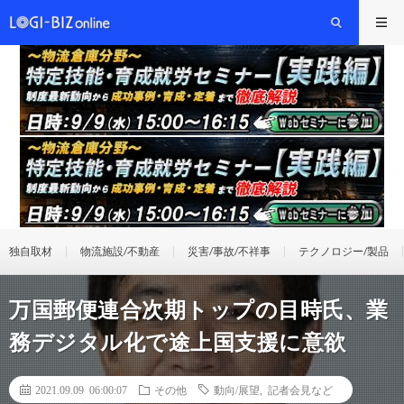
独自取材
物流施設/不動産
災害/事故/不祥事
テクノロジー/製品
万国郵便連合次期トップの目時氏、業
務デジタル化で途上国支援に意欲
2021.09.09 06:00:07
その他
動向/展望
,
記者会見など