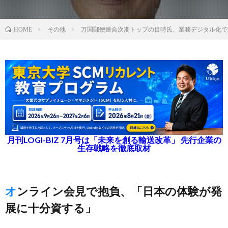
その他
万国郵便連合次期トップの目時氏、業務デジタル化で
HOME
月刊LOGI-BIZ 7月号は「未来を創る輸送改革」 先行企業の
生存戦略を徹底取材
オンライン会見で抱負、「日本の体験が発
展に十分資する」