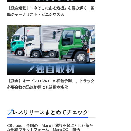
【独自連載】「今そこにある危機」を読み解く 国
際ジャーナリスト・ビニシウス氏
【独自】オープンロジの「AI梱包予測」、トラック
必要台数の迅速把握にも活用本格化
プレスリリースまとめてチェック
CBcloud、全国の「Marq」施設を起点とした新た
な配送プラットフォーム「MarqGO」開始