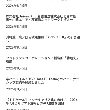
2026年8月5日
株式会社Univearth、倉吉運送株式会社と資本提
携〜山陰エリアへ実運送ネットワークを拡大〜
2026年8月5日
川崎重工業／ばら積運搬船「ARISTOS II」の引き渡
し
2026年8月5日
フジトランスコーポレーション／新造船「蓉翔丸」
就航
2026年8月5日
ネバーマイル：TGR Haas F1 Teamとのパートナー
シップ契約を締結しました
2026年8月5日
【トドケール】マルチキャリア化に向けて、2026
年7月よりヤマト運輸とのAPI連携を開始
2026年7月30日