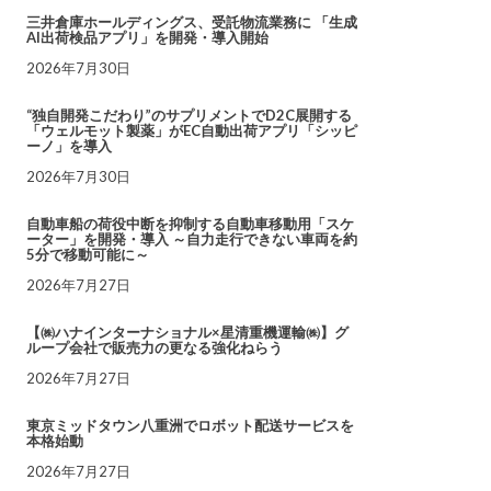
三井倉庫ホールディングス、受託物流業務に 「生成
AI出荷検品アプリ」を開発・導入開始
2026年7月30日
“独自開発こだわり”のサプリメントでD2C展開する
「ウェルモット製薬」がEC自動出荷アプリ「シッピ
ーノ」を導入
2026年7月30日
自動車船の荷役中断を抑制する自動車移動用「スケ
ーター」を開発・導入 ～自力走行できない車両を約
5分で移動可能に～
2026年7月27日
【㈱ハナインターナショナル×星清重機運輸㈱】グ
ループ会社で販売力の更なる強化ねらう
2026年7月27日
東京ミッドタウン八重洲でロボット配送サービスを
本格始動
2026年7月27日