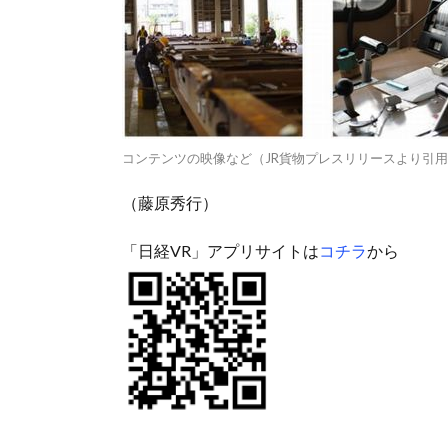
コンテンツの映像など（JR貨物プレスリリースより引
（藤原秀行）
「日経VR」アプリサイトは
コチラ
から