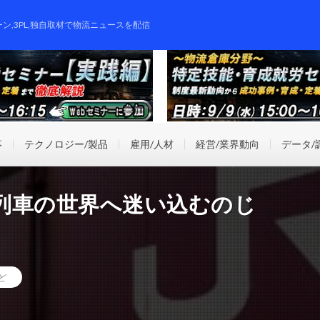
ーン,3PL,独自取材で物流ニュースを配信
事
テクノロジー/製品
雇用/人材
経営/業界動向
データ/
列車の世界へ迷い込むのじ
ど