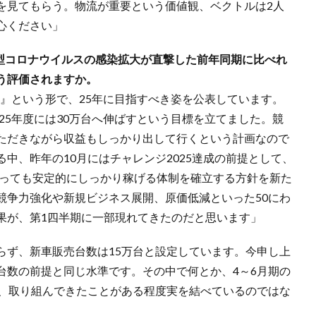
を見てもらう。物流が重要という価値観、ベクトルは2人
心ください」
新型コロナウイルスの感染拡大が直撃した前年同期に比べれ
う評価されますか。
25』という形で、25年に目指すべき姿を公表しています。
ら25年度には30万台へ伸ばすという目標を立てました。競
ただきながら収益もしっかり出して行くという計画なので
中、昨年の10月にはチャレンジ2025達成の前提として、
あっても安定的にしっかり稼げる体制を確立する方針を新た
競争力強化や新規ビジネス展開、原価低減といった50にわ
果が、第1四半期に一部現れてきたのだと思います」
らず、新車販売台数は15万台と設定しています。今申し上
台数の前提と同じ水準です。その中で何とか、4～6月期の
は、取り組んできたことがある程度実を結べているのではな