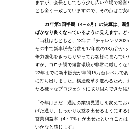
ますが、会長としてもう少し広い立場で経営
とも全く一致していますので、その点はご安
――21年第1四半期（4～6月）の決算は、
ばかなり良くなっているように見えます。ど
「当社はもともと、18年に『チャレンジ20
その中で新車販売台数を17年度の18万台か
争力強化をきっちりやってお客様に喜んでい
すが、コロナ禍で経営環境が非常に厳しくなる
22年までに新車販売が年間15万台レベルで
に打ち出しました。構造改革を進めるため、
たる様々なプロジェクトに取り組んできた結
「今年はまだ、通期の業績見通しを変えてお
げた通り、しっかり収益を出せるようにする
営業利益率（4・7％）が出せたということ
いかなと感じます」