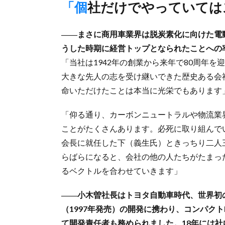
「個社だけでやっていて
――まさに商用車業界は脱炭素化に向けた電
うした時期に経営トップとなられたことへの
「当社は1942年の創業から来年で80周年
大きな先人の志を受け継いできた歴史ある会
命いただけたことは本当に光栄でもあります
「仰る通り、カーボンニュートラルや物流業
ことがたくさんあります。必死に取り組んで
会長に就任した下（義生氏）ときっちり二人
らばらになると、会社の他の人たちがたまっ
るベクトルを合わせていきます」
――小木曽社長はトヨタ自動車時代、世界初
（1997年発売）の開発に携わり、コンパクト
て開発責任者も務められました。18年には社