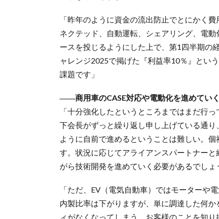
「昨年のように資金の流出防止でとにかく費用
ネクテッド、自動運転、シェアリング、電動
ースを投じるようにした上で、第1四半期の
ャレンジ2025で掲げた『利益率10％』と
課題です」
――商用車のCASE対応や電動化を進めてい
「十分強化したというところまではまだ行っ
下会長がずっと繰り返し申し上げている通り、
ように自前で進めるということは難しい。個
す。状況に応じてアライアンスパートナーと
がら技術開発を進めていく必要があるでしょ
「ただ、EV（電気自動車）ではモーターや
内製比率は下がりますが、単に調達した何か
ィがなくなってしまう。お客様のことを知り