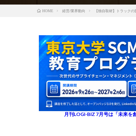
経営/業界動向
【独自取材】トラックの脱
HOME
月刊LOGI-BIZ 7月号は「未