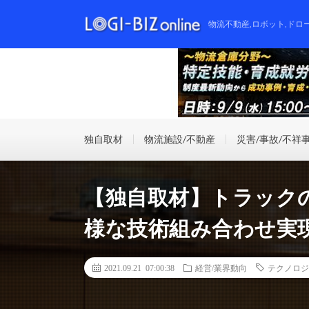
物流不動産,ロボット,ドロ
独自取材
物流施設/不動産
災害/事故/不祥
【独自取材】トラックの
様な技術組み合わせ実
2021.09.21 07:00:38
経営/業界動向
テクノロジ