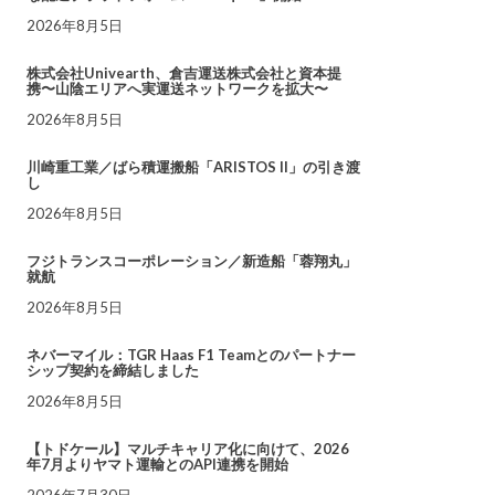
2026年8月5日
株式会社Univearth、倉吉運送株式会社と資本提
携〜山陰エリアへ実運送ネットワークを拡大〜
2026年8月5日
川崎重工業／ばら積運搬船「ARISTOS II」の引き渡
し
2026年8月5日
フジトランスコーポレーション／新造船「蓉翔丸」
就航
2026年8月5日
ネバーマイル：TGR Haas F1 Teamとのパートナー
シップ契約を締結しました
2026年8月5日
【トドケール】マルチキャリア化に向けて、2026
年7月よりヤマト運輸とのAPI連携を開始
2026年7月30日