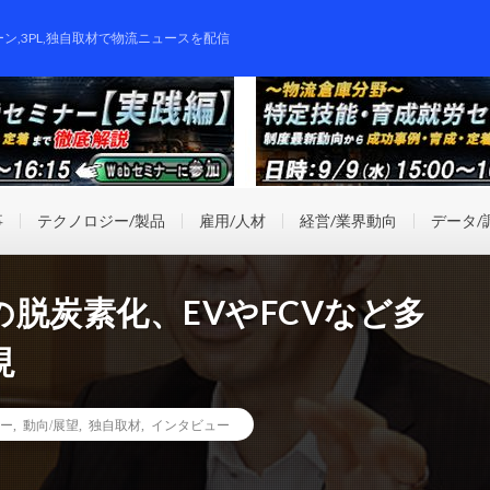
ーン,3PL,独自取材で物流ニュースを配信
事
テクノロジー/製品
雇用/人材
経営/業界動向
データ/
脱炭素化、EVやFCVなど多
現
ー
,
動向/展望
,
独自取材
,
インタビュー