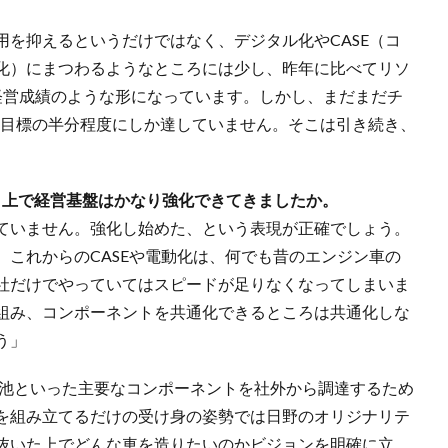
を抑えるというだけではなく、デジタル化やCASE（コ
化）にまつわるようなところには少し、昨年に比べてリソ
経営成績のような形になっています。しかし、まだまだチ
いう目標の半分程度にしか達していません。そこは引き続き、
く上で経営基盤はかなり強化できてきましたか。
ていません。強化し始めた、という表現が正確でしょう。
これからのCASEや電動化は、何でも昔のエンジン車の
社だけでやっていてはスピードが足りなくなってしまいま
組み、コンポーネントを共通化できるところは共通化しな
う」
電池といった主要なコンポーネントを社外から調達するため
を組み立てるだけの受け身の姿勢では日野のオリジナリテ
抜いた上でどんな車を造りたいのかビジョンを明確に立