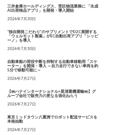
三井倉庫ホールディングス、受託物流業務に 「生成
AI出荷検品アプリ」を開発・導入開始
2026年7月30日
“独自開発こだわり”のサプリメントでD2C展開する
「ウェルモット製薬」がEC自動出荷アプリ「シッピ
ーノ」を導入
2026年7月30日
自動車船の荷役中断を抑制する自動車移動用「スケ
ーター」を開発・導入 ～自力走行できない車両を約
5分で移動可能に～
2026年7月27日
【㈱ハナインターナショナル×星清重機運輸㈱】グ
ループ会社で販売力の更なる強化ねらう
2026年7月27日
東京ミッドタウン八重洲でロボット配送サービスを
本格始動
2026年7月27日