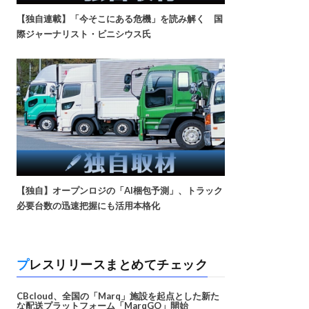
【独自連載】「今そこにある危機」を読み解く 国
際ジャーナリスト・ビニシウス氏
【独自】オープンロジの「AI梱包予測」、トラック
必要台数の迅速把握にも活用本格化
プレスリリースまとめてチェック
CBcloud、全国の「Marq」施設を起点とした新た
な配送プラットフォーム「MarqGO」開始