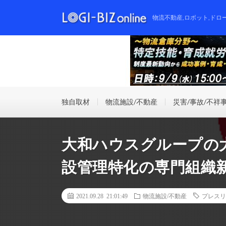
物流不動産,ロボット,ドロ
独自取材
物流施設/不動産
災害/事故/不祥
大和ハウスグループの
設管理特化の専門組織
2021.09.28 21:01:49
物流施設/不動産
プレスリ