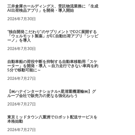
三井倉庫ホールディングス、受託物流業務に 「生成
AI出荷検品アプリ」を開発・導入開始
2026年7月30日
“独自開発こだわり”のサプリメントでD2C展開する
「ウェルモット製薬」がEC自動出荷アプリ「シッピ
ーノ」を導入
2026年7月30日
自動車船の荷役中断を抑制する自動車移動用「スケ
ーター」を開発・導入 ～自力走行できない車両を約
5分で移動可能に～
2026年7月27日
【㈱ハナインターナショナル×星清重機運輸㈱】グ
ループ会社で販売力の更なる強化ねらう
2026年7月27日
東京ミッドタウン八重洲でロボット配送サービスを
本格始動
2026年7月27日