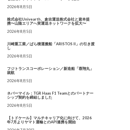
2026年8月5日
株式会社Univearth、倉吉運送株式会社と資本提
携〜山陰エリアへ実運送ネットワークを拡大〜
2026年8月5日
川崎重工業／ばら積運搬船「ARISTOS II」の引き渡
し
2026年8月5日
フジトランスコーポレーション／新造船「蓉翔丸」
就航
2026年8月5日
ネバーマイル：TGR Haas F1 Teamとのパートナー
シップ契約を締結しました
2026年8月5日
【トドケール】マルチキャリア化に向けて、2026
年7月よりヤマト運輸とのAPI連携を開始
2026年7月30日