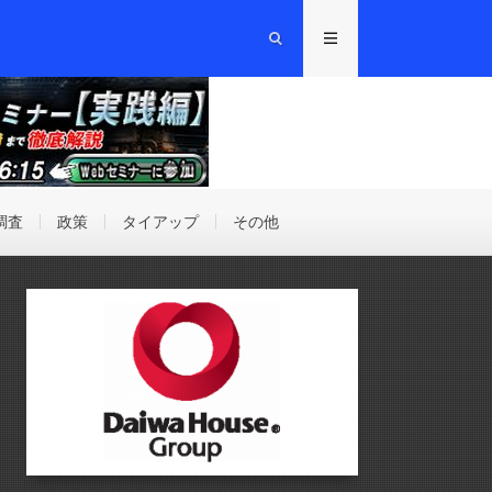
調査
政策
タイアップ
その他