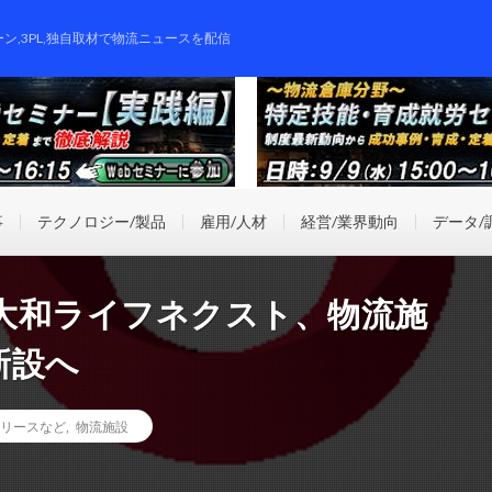
ーン,3PL,独自取材で物流ニュースを配信
事
テクノロジー/製品
雇用/人材
経営/業界動向
データ/
大和ライフネクスト、物流施
新設へ
リースなど
,
物流施設