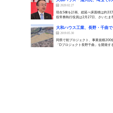
2020.02.27
現在5棟を計画、総延べ床面積は約33
役常務執行役員は2月27日、さいたま市
大和ハウス工業、長野・千曲で
2019.05.30
同県で初プロジェクト、事業規模200
「Dプロジェクト長野千曲」を開発する