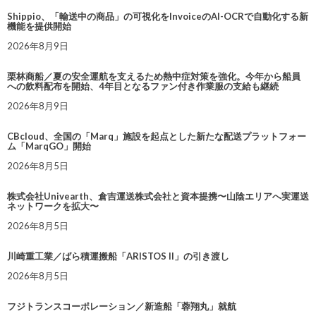
Shippio、「輸送中の商品」の可視化をInvoiceのAI-OCRで自動化する新
機能を提供開始
2026年8月9日
栗林商船／夏の安全運航を支えるため熱中症対策を強化。今年から船員
への飲料配布を開始、4年目となるファン付き作業服の支給も継続
2026年8月9日
CBcloud、全国の「Marq」施設を起点とした新たな配送プラットフォー
ム「MarqGO」開始
2026年8月5日
株式会社Univearth、倉吉運送株式会社と資本提携〜山陰エリアへ実運送
ネットワークを拡大〜
2026年8月5日
川崎重工業／ばら積運搬船「ARISTOS II」の引き渡し
2026年8月5日
フジトランスコーポレーション／新造船「蓉翔丸」就航