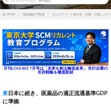
プレスリリースなど
,
物流施設
物流施設/不動産
ロジスティード西日本、兵庫・三田にメデ
HOME
月刊LOGI-BIZ 7月号は「未来を創る輸送改革」 先行企業の
生存戦略を徹底取材
東日本に続き、医薬品の適正流通基準GDP
に準拠