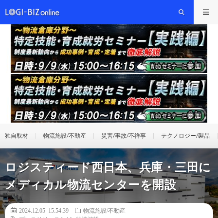
独自取材
物流施設/不動産
災害/事故/不祥事
テクノロジー/製品
ロジスティード西日本、兵庫・三田に
メディカル物流センターを開設
2024.12.05 15:54:39
物流施設/不動産