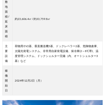
敷
地
面
積 /
約23,606.4㎡ / 約33,759.8㎡
延
床
面
積
主
荷物用 EV2基、垂直搬送機5基、ドックレベラー2基、危険物倉庫、
要
太陽光発電システム、非常用自家発電設備、保冷庫(2～8℃帯)、温
設
度管理システム、ドックシェルター完備（内、オートシェルター3
備
基）など
稼
働
開
2024年12月2日（月）
始
日