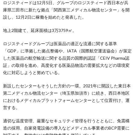
ロジスティードは12月5日、グループのロジスティード西日本が兵
庫県三田市に新たな拠点「関西第三メディカル物流センター」を開
設し、12月2日に稼働を始めたと発表した。
地上2階建て、延床面積は3万3759㎡。
ロジスティードグループは医薬品の適正な流通に関する基準
「GDP」に準拠した拠点整備や、IATA（国際航空運送協会）が策定
した医薬品の航空輸送に関する品質の国際的認証「CEIV Pharma認
証」の取得を進め、高度化する医薬品物流の需要拡大などの環境変
化に対応しようと努めている。
新設したセンターもそうした方針の一環。2021年に開設した東日本
第二メディカル物流センター（埼玉県加須市）に続き、西日本地区
におけるメディカルプラットフォームセンターとして位置付け、運
営する。
適切な温度管理、厳重なセキュリティ管理を行うとともに、免震構
造の採用、自家発電設備の導入などメディカル事業者のBCP需要に