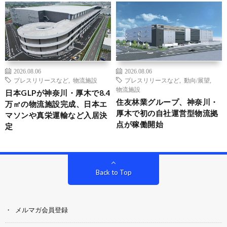
2026.08.06
2026.08.06
プレスリリースなど
,
物流施設
プレスリリースなど
,
動向/展望
,
物流施設
日本GLPが神奈川・厚木で8.4
住友林業グループ、神奈川・
万㎡の物流施設完成、日本エ
厚木で初の自社運営型物流拠
マソンや真栄運輸など入居決
点が稼働開始
定
Back to Top
メルマガ会員登録