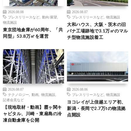
2026.08.08
2026.08.07
プレスリリースなど
,
動向/展望
,
プレスリリースなど
,
物流施設
物流施設
大和ハウス、大阪・茨木の旧
東京団地倉庫が60周年、「共
パナ工場跡地で3.1万㎡のマル
同型」53.8万㎡を運営
チ型物流施設着工
2026.08.07
2026.08.06
テクノロジー
,
動画
,
物流施設
,
プレスリリースなど
,
物流施設
記者会見など
ヨコレイが上信越エリア初、
【現地取材・動画】霞ヶ関キ
新潟・長岡で2.7万tの物流拠
ャピタル、川崎・東扇島の冷
点開設
凍自動倉庫を公開