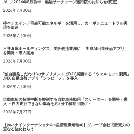
JAL／2026年8月前半 燃油サーチャージ適用額のお知らせ(変更)
2026年7月30日
椿本チエイン／再生可能エネルギーを活用し、カーボンニュートラル実
現を加速
2026年7月30日
三井倉庫ホールディングス、受託物流業務に 「生成AI出荷検品アプリ」
を開発・導入開始
2026年7月30日
“独自開発こだわり”のサプリメントでD2C展開する「ウェルモット製薬」
がEC自動出荷アプリ「シッピーノ」を導入
2026年7月30日
自動車船の荷役中断を抑制する自動車移動用「スケーター」を開発・導
入 ～自力走行できない車両を約5分で移動可能に～
2026年7月27日
【㈱ハナインターナショナル×星清重機運輸㈱】グループ会社で販売力の
更なる強化ねらう