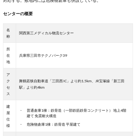
対応する。敷地内には危険物倉庫も併設している。
センターの概要
名
関西第三メディカル物流センター
称
所
在
兵庫県三田市テクノパーク39
地
ア
ク
舞鶴若狭自動車道「三田西 IC」より約1.5km、JR宝塚線「新三田
セ
駅」より約4km
ス
建
普通倉庫1棟：鉄骨造（一部鉄筋鉄骨コンクリート） 地上4階
屋
建て 免震耐火構造
仕
危険物倉庫1棟：鉄骨造 平屋建て
様