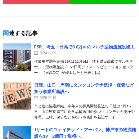
関連する記事
ESR、埼玉・日高で3.6万㎡のマルチ型物流施設竣工
2024.12.09
作業用空調を完備 ESRは12月6日、埼玉県日高市でマルチテ
ナント型物流施設「ESR日高ディストリビューションセンタ
ー」（日高DC）が竣工したと発表し[…]
日陸、山口・周南にタンクコンテナ洗浄・保管など
担う事業所新設へ
2020.05.19
市と進出協定締結、今年末の操業開始見込む 日陸は5月18
日、山口県周南市に化学品輸送用のタンクコンテナの洗浄や
修理、点検、保管などを担う事務所を新設す[…]
Jリートのユナイテッド・アーバン、神戸市の物流施
設を19・2億円で取得へ