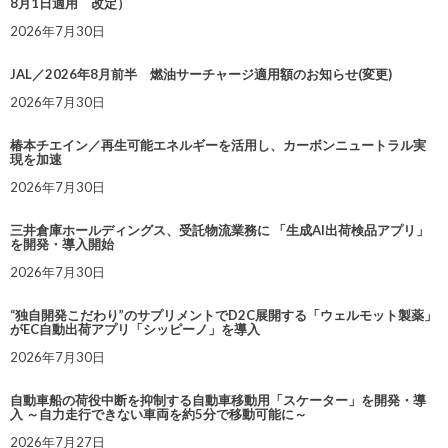
8月1日適用 改定）
2026年7月30日
JAL／2026年8月前半 燃油サーチャージ適用額のお知らせ(変更)
2026年7月30日
椿本チエイン／再生可能エネルギーを活用し、カーボンニュートラル実
現を加速
2026年7月30日
三井倉庫ホールディングス、受託物流業務に 「生成AI出荷検品アプリ」
を開発・導入開始
2026年7月30日
“独自開発こだわり”のサプリメントでD2C展開する「ウェルモット製薬」
がEC自動出荷アプリ「シッピーノ」を導入
2026年7月30日
自動車船の荷役中断を抑制する自動車移動用「スケーター」を開発・導
入 ～自力走行できない車両を約5分で移動可能に～
2026年7月27日