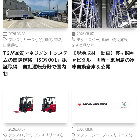
2026.08.08
2026.08.07
プレスリリースなど
,
動向/展望
,
テクノロジー
,
動画
,
物流施設
,
自動運転
記者会見など
T2が品質マネジメントシステ
【現地取材・動画】霞ヶ関キ
ムの国際規格「ISO9001」認
ャピタル、川崎・東扇島の冷
証取得、自動運転分野で国内
凍自動倉庫を公開
初
2026.08.07
2026.08.07
テクノロジー
,
プレスリリースな
テクノロジー
,
プレスリリースな