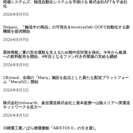
両備システムズ、物流自動化システムを手掛ける 株式会社APTを子会社
化
2026年8月9日
Shippio、「輸送中の商品」の可視化をInvoiceのAI-OCRで自動化する新
機能を提供開始
2026年8月9日
栗林商船／夏の安全運航を支えるため熱中症対策を強化。今年から船員
への飲料配布を開始、4年目となるファン付き作業服の支給も継続
2026年8月9日
CBcloud、全国の「Marq」施設を起点とした新たな配送プラットフォー
ム「MarqGO」開始
2026年8月5日
株式会社Univearth、倉吉運送株式会社と資本提携〜山陰エリアへ実運送
ネットワークを拡大〜
2026年8月5日
川崎重工業／ばら積運搬船「ARISTOS II」の引き渡し