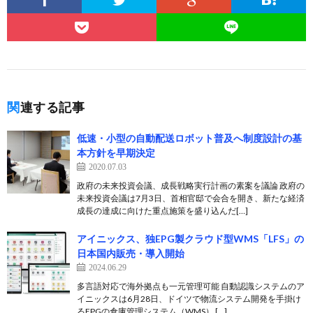
関連する記事
低速・小型の自動配送ロボット普及へ制度設計の基
本方針を早期決定
2020.07.03
政府の未来投資会議、成長戦略実行計画の素案を議論 政府の
未来投資会議は7月3日、首相官邸で会合を開き、新たな経済
成長の達成に向けた重点施策を盛り込んだ[…]
アイニックス、独EPG製クラウド型WMS「LFS」の
日本国内販売・導入開始
2024.06.29
多言語対応で海外拠点も一元管理可能 自動認識システムのア
イニックスは6月28日、ドイツで物流システム開発を手掛け
るEPGの倉庫管理システム（WMS） […]