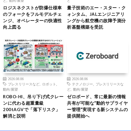
ど
,
動向/展望
ど
ロジスネクストが防爆仕様車
量子技術のエー・スター・ク
のフォークをフルモデルチェ
ォンタム、JALエンジニアリ
ンジ、オペレーターの快適性
ングから航空機の故障予測分
向上図る
析基盤構築を受託
2026.08.06
2026.08.06
プレスリリースなど
,
ロボット
,
テクノロジー
,
プレスリリースな
動向/展望
ど
,
動向/展望
ROBO-HI、吊り下げ式クレー
ゼロボード、常に最新の情報
ンに代わる超重量級
共有が可能な“動的サプライヤ
200tAGVで「落下リスク」
ー管理”実現する新システムの
解消と説明
提供開始へ