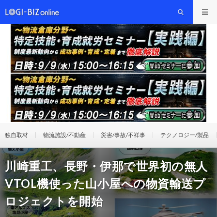
独自取材
物流施設/不動産
災害/事故/不祥事
テクノロジー/製品
川崎重工、長野・伊那で世界初の無人
VTOL機使った山小屋への物資輸送プ
ロジェクトを開始