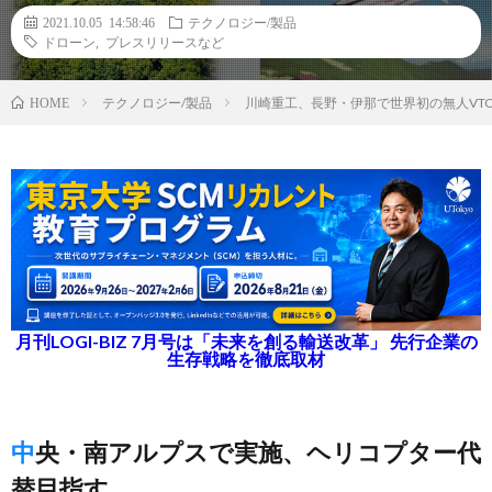
2021.10.05 14:58:46
テクノロジー/製品
ドローン
,
プレスリリースなど
テクノロジー/製品
川崎重工、長野・伊那で世界初の無人VT
HOME
月刊LOGI-BIZ 7月号は「未来を創る輸送改革」 先行企業の
生存戦略を徹底取材
中央・南アルプスで実施、ヘリコプター代
替目指す