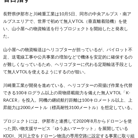
長野県伊那市と川崎重工業は10月5日、同市の中央アルプス・南ア
ルプスエリアで、世界で初めて無人VTOL（垂直離着陸機）を使
い、山小屋への物資輸送を行うプロジェクトを開始したと発表し
た。
山小屋への物資輸送はヘリコプターが担っているが、パイロット不
足、送電線工事や公共事業の増加などで機体を安定的に確保するの
が難しくなっているため、ヘリコプターに代わる定期輸送手段とし
て無人VTOLを使えるようにするのが狙い。
川崎重工業が開発を進めている、ヘリコプターの荷揚げ作業を代替
できる100キログラム以上の荷物搭載能力を備えた無人VTOL「K-
RACER」を投入。同機の継続航行距離は100キロメートル以上、上
昇能力は2000メートル（標高耐性3100メートル）を想定している。
プロジェクトには、伊那市と連携して2020年8月からドローンを使
った買い物支援サービス「ゆうあいマーケット」を展開している
KDDI、河川上空をドローン物流の専用空路に設定する事業に取り組