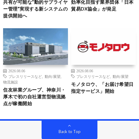
共有が可能な“動的サプライヤ
効率化目指す業界団体「日本
ー管理”実現する新システムの
貿易DX協会」が発足
提供開始へ
2026.08.06
2026.08.06
プレスリリースなど
,
動向/展望
,
プレスリリースなど
,
動向/展望
物流施設
モノタロウ、「お届け希望日
住友林業グループ、神奈川・
指定サービス」開始
厚木で初の自社運営型物流拠
点が稼働開始
Back to Top