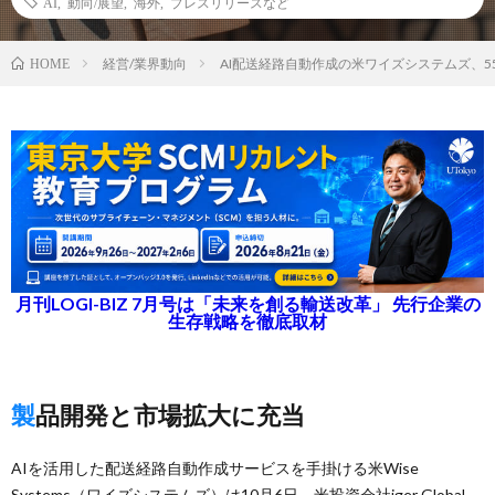
AI
,
動向/展望
,
海外
,
プレスリリースなど
経営/業界動向
AI配送経路自動作成の米ワイズシステムズ、5
HOME
月刊LOGI-BIZ 7月号は「未来を創る輸送改革」 先行企業の
生存戦略を徹底取材
製品開発と市場拡大に充当
AIを活用した配送経路自動作成サービスを手掛ける米Wise
Systems（ワイズシステムズ）は10月6日、米投資会社iger Global