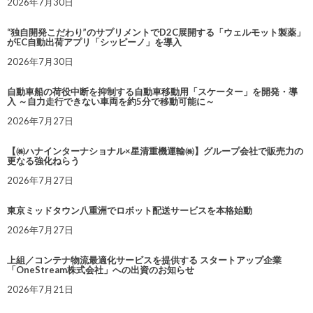
2026年7月30日
“独自開発こだわり”のサプリメントでD2C展開する「ウェルモット製薬」
がEC自動出荷アプリ「シッピーノ」を導入
2026年7月30日
自動車船の荷役中断を抑制する自動車移動用「スケーター」を開発・導
入 ～自力走行できない車両を約5分で移動可能に～
2026年7月27日
【㈱ハナインターナショナル×星清重機運輸㈱】グループ会社で販売力の
更なる強化ねらう
2026年7月27日
東京ミッドタウン八重洲でロボット配送サービスを本格始動
2026年7月27日
上組／コンテナ物流最適化サービスを提供する スタートアップ企業
「OneStream株式会社」への出資のお知らせ
2026年7月21日