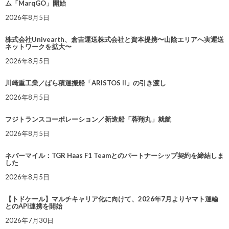
ム「MarqGO」開始
2026年8月5日
株式会社Univearth、倉吉運送株式会社と資本提携〜山陰エリアへ実運送
ネットワークを拡大〜
2026年8月5日
川崎重工業／ばら積運搬船「ARISTOS II」の引き渡し
2026年8月5日
フジトランスコーポレーション／新造船「蓉翔丸」就航
2026年8月5日
ネバーマイル：TGR Haas F1 Teamとのパートナーシップ契約を締結しま
した
2026年8月5日
【トドケール】マルチキャリア化に向けて、2026年7月よりヤマト運輸
とのAPI連携を開始
2026年7月30日