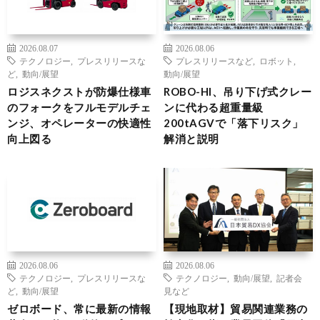
2026.08.07
2026.08.06
テクノロジー
,
プレスリリースな
プレスリリースなど
,
ロボット
,
ど
,
動向/展望
動向/展望
ロジスネクストが防爆仕様車
ROBO-HI、吊り下げ式クレー
のフォークをフルモデルチェ
ンに代わる超重量級
ンジ、オペレーターの快適性
200tAGVで「落下リスク」
向上図る
解消と説明
2026.08.06
2026.08.06
テクノロジー
,
プレスリリースな
テクノロジー
,
動向/展望
,
記者会
ど
,
動向/展望
見など
ゼロボード、常に最新の情報
【現地取材】貿易関連業務の