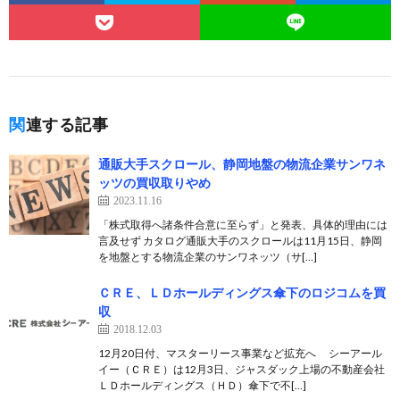
関連する記事
通販大手スクロール、静岡地盤の物流企業サンワネ
ッツの買収取りやめ
2023.11.16
「株式取得へ諸条件合意に至らず」と発表、具体的理由には
言及せず カタログ通販大手のスクロールは11月15日、静岡
を地盤とする物流企業のサンワネッツ（サ[…]
ＣＲＥ、ＬＤホールディングス傘下のロジコムを買
収
2018.12.03
12月20日付、マスターリース事業など拡充へ シーアール
イー（ＣＲＥ）は12月3日、ジャスダック上場の不動産会社
ＬＤホールディングス（ＨＤ）傘下で不[…]