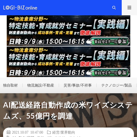
独自取材
物流施設/不動産
災害/事故/不祥事
テクノロジー/製品
AI配送経路自動作成の米ワイズシステ
ムズ、55億円を調達
2021.10.07 10:47:00
経営/業界動向