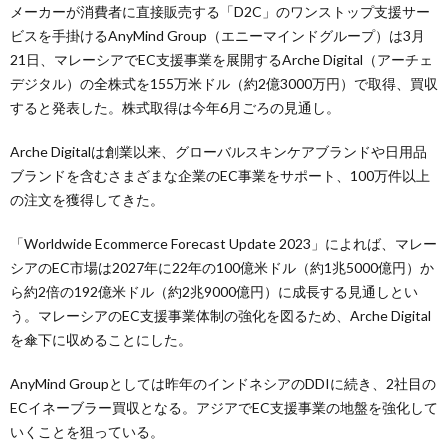
メーカーが消費者に直接販売する「D2C」のワンストップ支援サー
ビスを手掛けるAnyMind Group（エニーマインドグループ）は3月
21日、マレーシアでEC支援事業を展開するArche Digital（アーチェ
デジタル）の全株式を155万米ドル（約2億3000万円）で取得、買収
すると発表した。株式取得は今年6月ごろの見通し。
Arche Digitalは創業以来、グローバルスキンケアブランドや日用品
ブランドを含むさまざまな企業のEC事業をサポート、100万件以上
の注文を獲得してきた。
「Worldwide Ecommerce Forecast Update 2023」によれば、マレー
シアのEC市場は2027年に22年の100億米ドル（約1兆5000億円）か
ら約2倍の192億米ドル（約2兆9000億円）に成長する見通しとい
う。マレーシアのEC支援事業体制の強化を図るため、Arche Digital
を傘下に収めることにした。
AnyMind Groupとしては昨年のインドネシアのDDIに続き、2社目の
ECイネーブラー買収となる。アジアでEC支援事業の地盤を強化して
いくことを狙っている。