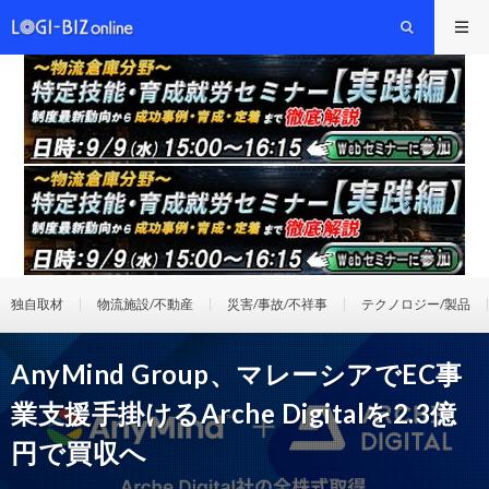
独自取材
物流施設/不動産
災害/事故/不祥事
テクノロジー/製品
AnyMind Group、マレーシアでEC事
業支援手掛けるArche Digitalを2.3億
円で買収へ