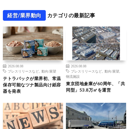
経営/業界動向
カテゴリの最新記事
2026.08.08
2026.08.08
プレスリリースなど
,
動向/展望
プレスリリースなど
,
動向/展望
,
物流施設
テトラパックが業界初、常温
東京団地倉庫が60周年、「共
保存可能なツナ製品向け紙容
同型」53.8万㎡を運営
器を発表