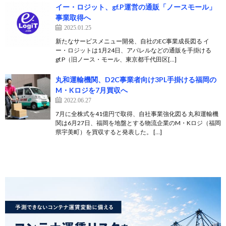
イー・ロジット、gf.P運営の通販「ノースモール」
事業取得へ
2025.01.25
新たなサービスメニュー開発、自社のEC事業成長図る イ
ー・ロジットは1月24日、アパレルなどの通販を手掛ける
gf.P（旧ノース・モール、東京都千代田区[…]
丸和運輸機関、D2C事業者向け3PL手掛ける福岡の
M・Kロジを7月買収へ
2022.06.27
7月に全株式を41億円で取得、自社事業強化図る 丸和運輸機
関は6月27日、福岡を地盤とする物流企業のM・Kロジ（福岡
県宇美町）を買収すると発表した。 […]