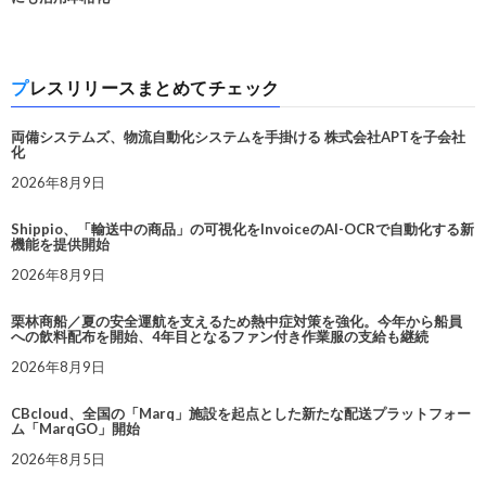
プレスリリースまとめてチェック
両備システムズ、物流自動化システムを手掛ける 株式会社APTを子会社
化
2026年8月9日
Shippio、「輸送中の商品」の可視化をInvoiceのAI-OCRで自動化する新
機能を提供開始
2026年8月9日
栗林商船／夏の安全運航を支えるため熱中症対策を強化。今年から船員
への飲料配布を開始、4年目となるファン付き作業服の支給も継続
2026年8月9日
CBcloud、全国の「Marq」施設を起点とした新たな配送プラットフォー
ム「MarqGO」開始
2026年8月5日