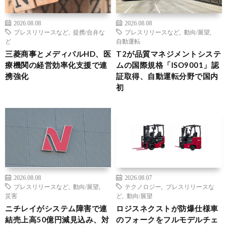
2026.08.08
2026.08.08
プレスリリースなど
,
提携/合弁な
プレスリリースなど
,
動向/展望
,
ど
自動運転
三菱商事とメディパルHD、医
T2が品質マネジメントシステ
療機関の経営効率化支援で連
ムの国際規格「ISO9001」認
携強化
証取得、自動運転分野で国内
初
2026.08.08
2026.08.07
プレスリリースなど
,
動向/展望
,
テクノロジー
,
プレスリリースな
災害
ど
,
動向/展望
ニチレイがシステム障害で連
ロジスネクストが防爆仕様車
結売上高50億円減見込み、対
のフォークをフルモデルチェ