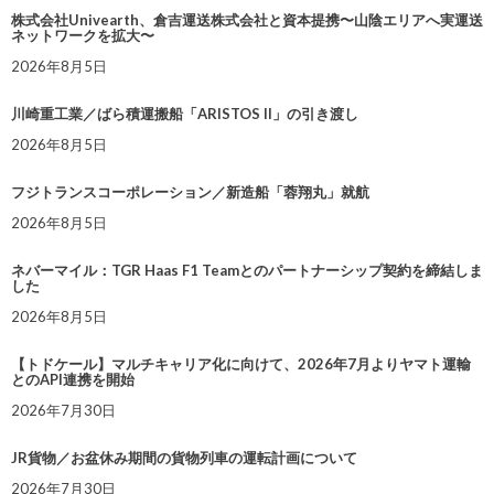
株式会社Univearth、倉吉運送株式会社と資本提携〜山陰エリアへ実運送
ネットワークを拡大〜
2026年8月5日
川崎重工業／ばら積運搬船「ARISTOS II」の引き渡し
2026年8月5日
フジトランスコーポレーション／新造船「蓉翔丸」就航
2026年8月5日
ネバーマイル：TGR Haas F1 Teamとのパートナーシップ契約を締結しま
した
2026年8月5日
【トドケール】マルチキャリア化に向けて、2026年7月よりヤマト運輸
とのAPI連携を開始
2026年7月30日
JR貨物／お盆休み期間の貨物列車の運転計画について
2026年7月30日