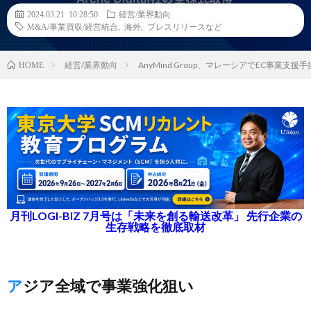
2024.03.21 10:28:50
経営/業界動向
M&A/事業買収/経営統合
,
海外
,
プレスリリースなど
経営/業界動向
AnyMind Group、マレーシアでEC事業支援手掛け
HOME
月刊LOGI-BIZ 7月号は「未来を創る輸送改革」 先行企業の
生存戦略を徹底取材
アジア全域で事業強化狙い