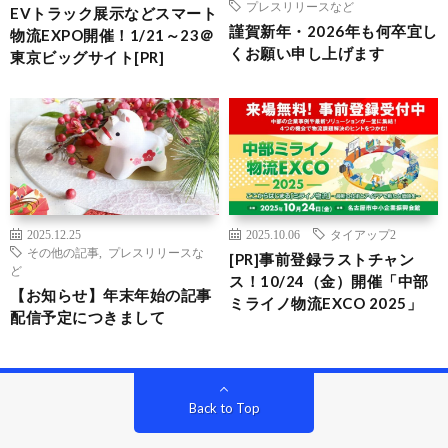
プレスリリースなど
EVトラック展示などスマート
謹賀新年・2026年も何卒宜し
物流EXPO開催！1/21～23＠
くお願い申し上げます
東京ビッグサイト[PR]
2025.12.25
2025.10.06
タイアップ2
その他の記事
,
プレスリリースな
[PR]事前登録ラストチャン
ど
ス！10/24（金）開催「中部
【お知らせ】年末年始の記事
ミライノ物流EXCO 2025」
配信予定につきまして
Back to Top