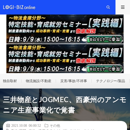
独自取材
物流施設/不動産
災害/事故/不祥事
テクノロジー/製品
三井物産とJOGMEC、西豪州のアンモ
ニア生産事業化で覚書
2021.10.08 06:00:52
その他