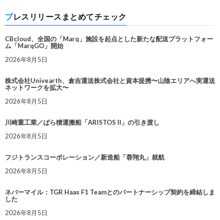
プレスリリースまとめてチェック
CBcloud、全国の「Marq」施設を起点とした新たな配送プラットフォー
ム「MarqGO」開始
2026年8月5日
株式会社Univearth、倉吉運送株式会社と資本提携〜山陰エリアへ実運送
ネットワークを拡大〜
2026年8月5日
川崎重工業／ばら積運搬船「ARISTOS II」の引き渡し
2026年8月5日
フジトランスコーポレーション／新造船「蓉翔丸」就航
2026年8月5日
ネバーマイル：TGR Haas F1 Teamとのパートナーシップ契約を締結しま
した
2026年8月5日