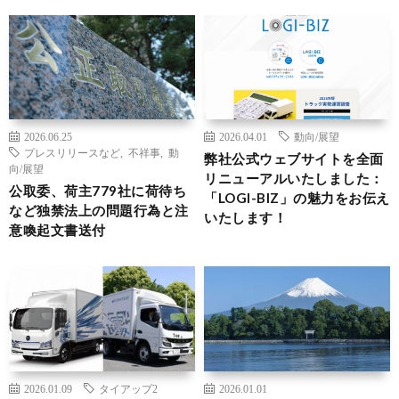
2026.06.25
2026.04.01
動向/展望
プレスリリースなど
,
不祥事
,
動
弊社公式ウェブサイトを全面
向/展望
リニューアルいたしました：
公取委、荷主779社に荷待ち
「LOGI-BIZ」の魅力をお伝え
など独禁法上の問題行為と注
いたします！
意喚起文書送付
2026.01.09
タイアップ2
2026.01.01