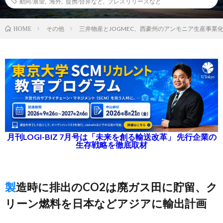
動向/展望
,
海外
,
提携/合弁など
,
プレスリリースなど
その他
三井物産とJOGMEC、西豪州のアンモニア生産事業
HOME
月刊LOGI-BIZ 7月号は「未来を創る輸送改革」 先行企業の
生存戦略を徹底取材
製造時に排出のCO2は廃ガス田に貯留、ク
リーン燃料を日本などアジアに輸出計画