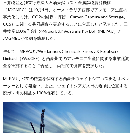
三井物産と独立行政法人石油天然ガス・金属鉱物資源機構
（JOGMEC）は10月4日、オーストラリア西部でアンモニア生産の
事業化に向け、CO2の回収・貯留（Carbon Capture and Storage、
CCS）に関する共同調査を実施することに合意したと発表した。三
井物産100%子会社のMitsui E&P Australia Pty Ltd（MEPAU）と
JOGMECが契約を締結した。
併せて、MEPAUはWesfarmers Chemicals, Energy & Fertilisers
Limited （WesCEF）と西豪州でのアンモニア生産に関する事業化調
査を実施することに合意し、両社間で覚書を交換した。
MEPAUは50%の権益を保有する西豪州ウェイトシアガス田をオペレ
ーターとして開発中。また、ウェイトシアガス田の近隣に位置する
廃ガス田の権益を100%保有している。