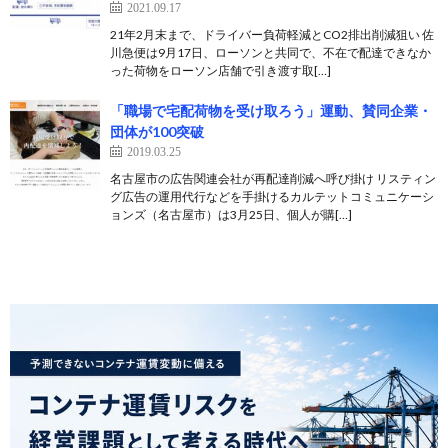
2021.09.17
21年2月末まで、ドライバー負荷軽減とCO2排出削減狙い 佐
川急便は9月17日、ローソンと共同で、不在で配達できなか
った荷物をローソン店舗で引き渡す取[…]
「職場で宅配荷物を受け取ろう」運動、賛同企業・
団体が100突破
2019.03.25
名古屋市の広告関連会社が再配達削減へ呼び掛け リスティン
グ広告の運用代行などを手掛けるカルテットコミュニケーシ
ョンズ（名古屋市）は3月25日、個人が購[…]