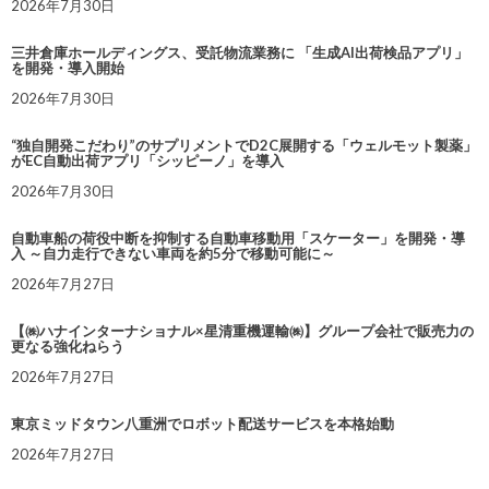
2026年7月30日
三井倉庫ホールディングス、受託物流業務に 「生成AI出荷検品アプリ」
を開発・導入開始
2026年7月30日
“独自開発こだわり”のサプリメントでD2C展開する「ウェルモット製薬」
がEC自動出荷アプリ「シッピーノ」を導入
2026年7月30日
自動車船の荷役中断を抑制する自動車移動用「スケーター」を開発・導
入 ～自力走行できない車両を約5分で移動可能に～
2026年7月27日
【㈱ハナインターナショナル×星清重機運輸㈱】グループ会社で販売力の
更なる強化ねらう
2026年7月27日
東京ミッドタウン八重洲でロボット配送サービスを本格始動
2026年7月27日