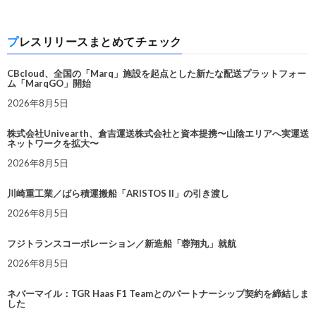
プレスリリースまとめてチェック
CBcloud、全国の「Marq」施設を起点とした新たな配送プラットフォー
ム「MarqGO」開始
2026年8月5日
株式会社Univearth、倉吉運送株式会社と資本提携〜山陰エリアへ実運送
ネットワークを拡大〜
2026年8月5日
川崎重工業／ばら積運搬船「ARISTOS II」の引き渡し
2026年8月5日
フジトランスコーポレーション／新造船「蓉翔丸」就航
2026年8月5日
ネバーマイル：TGR Haas F1 Teamとのパートナーシップ契約を締結しま
した