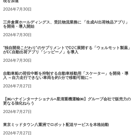
現を加速
2026年7月30日
三井倉庫ホールディングス、受託物流業務に 「生成AI出荷検品アプリ」
を開発・導入開始
2026年7月30日
“独自開発こだわり”のサプリメントでD2C展開する「ウェルモット製薬」
がEC自動出荷アプリ「シッピーノ」を導入
2026年7月30日
自動車船の荷役中断を抑制する自動車移動用「スケーター」を開発・導
入 ～自力走行できない車両を約5分で移動可能に～
2026年7月27日
【㈱ハナインターナショナル×星清重機運輸㈱】グループ会社で販売力の
更なる強化ねらう
2026年7月27日
東京ミッドタウン八重洲でロボット配送サービスを本格始動
2026年7月27日