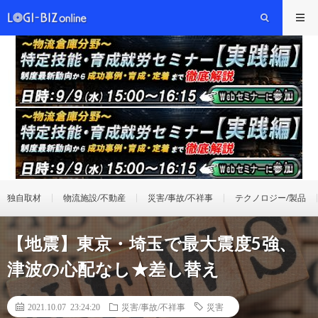
独自取材
物流施設/不動産
災害/事故/不祥事
テクノロジー/製品
【地震】東京・埼玉で最大震度5強、
津波の心配なし★差し替え
2021.10.07 23:24:20
災害/事故/不祥事
災害