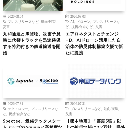
2026.08.04
2026.08.03
プレスリリースなど
,
動向/展望
,
AI
,
ドローン
,
プレスリリースな
災害
ど
,
提携/合弁など
,
災害
丸和通運とJR貨物、災害予見
エアロネクストとチェンジ
時に代替トラックを迅速確保
HD、AIドローン活用した自
する特約付きの鉄道輸送を開
治体の防災体制構築支援で新
始
たに提携
2026.07.31
2026.07.31
テクノロジー
,
プレスリリースな
プレスリリースなど
,
動向/展望
,
ど
,
提携/合弁など
災害
Spectee、気候テックスター
【熊本地震】「震度5強」以
トアップのAquniaと高精度な
上の被災地域に2.2万社、県外