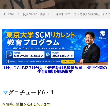
災害/事故/不祥事
【地震】東京・埼玉で最大震度5強、津波
HOME
月刊LOGI-BIZ 7月号は「未来を創る輸送改革」 先行企業の
生存戦略を徹底取材
マグニチュード6・1
※随時、情報を追加しています