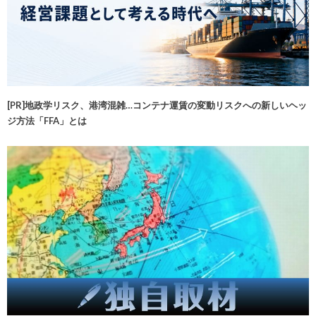
[PR]地政学リスク、港湾混雑…コンテナ運賃の変動リスクへの新しいヘッ
ジ方法「FFA」とは