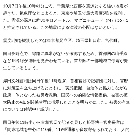
10月7日午後10時41分ごろ、千葉県北西部を震源とする強い地震が
起きた。気象庁などによると、東京や埼玉で最大震度5強を観測し
た。震源の深さは約80キロメートル、マグニチュード（M）は6・1
と推定されている。この地震による津波の心配はないという。
震度5強を観測したのは東京都足立区、埼玉県川口市、宮代町。
同日夜時点で、線路に異常がないか確認するため、首都圏の山手線
などJR各線が運転を見合わせている。首都圏の一部地域で停電が発
生しているもよう。
岸田文雄首相は同日午後11時過ぎ、首相官邸で記者団に対し、官邸
に対策室を立ち上げるとともに、実態把握、自治体と協力しながら
政府一体となった被災者救助、国民への的確な情報提供、被害の拡
大防止の4点を関係省庁に指示したことを明らかにした。被害の有無
については確認中と説明した。
同日午後11時半から首相官邸で記者会見した松野博一官房長官は
「関東地域を中心に110番、119番通報が多数寄せられており、人的