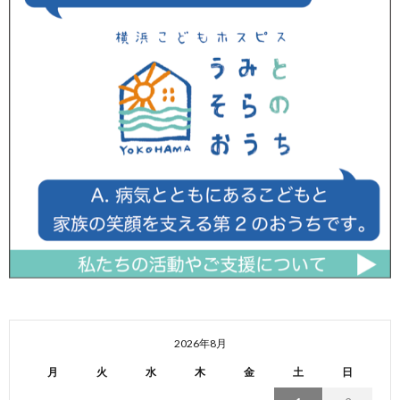
2026年8月
月
火
水
木
金
土
日