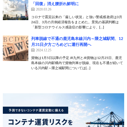
「回復」消え腰折れ鮮明に
2020.03.26
コロナで震災以来の「厳しい状況」と強い警戒感 政府は3月
26日、3月の月例経済報告をまとめた。景気の基調判断は
「新型コロナウイルス感染症の影響により、[…]
列車脱線で不通の鹿児島本線川内～隈之城駅間、12
月31日夕方ごろめどに運行再開へ
2024.12.25
貨物は1月5日以降の予定 JR九州とJR貨物は12月25日、鹿児
島本線の川内駅構内で貨物列車が脱線、現在も不通が続いて
いる川内駅～隈之城駅間については[…]