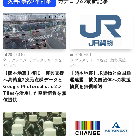
災害/事故/不祥事
カテゴリの最新記事
2026.08.05
2026.08.04
テクノロジー
,
プレスリリースな
プレスリリースなど
,
動向/展望
,
ど
,
災害
災害
【熊本地震】復旧・復興支援
【熊本地震】JR貨物と全国通
へ高精度3次元点群データと
運連盟、被災自治体への救援
Google Photorealistic 3D
物資を無償輸送
Tilesを活用した空間情報を無
償提供