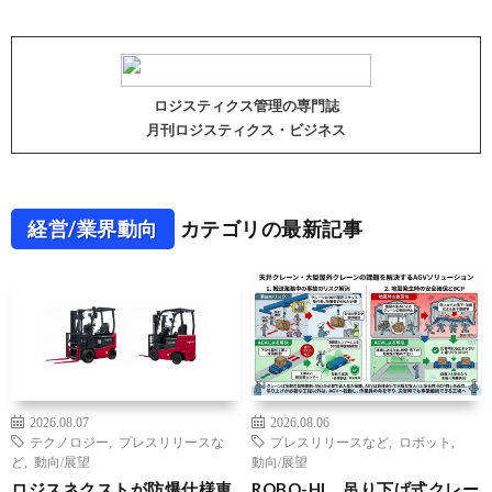
ロジスティクス管理の専門誌
月刊ロジスティクス・ビジネス
経営/業界動向
カテゴリの最新記事
2026.08.07
2026.08.06
テクノロジー
,
プレスリリースな
プレスリリースなど
,
ロボット
,
ど
,
動向/展望
動向/展望
ロジスネクストが防爆仕様車
ROBO-HI、吊り下げ式クレー