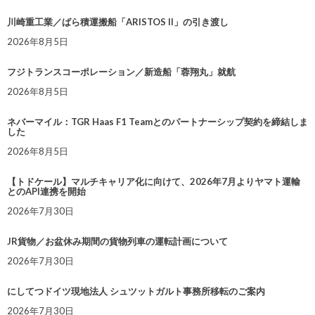
川崎重工業／ばら積運搬船「ARISTOS II」の引き渡し
2026年8月5日
フジトランスコーポレーション／新造船「蓉翔丸」就航
2026年8月5日
ネバーマイル：TGR Haas F1 Teamとのパートナーシップ契約を締結しま
した
2026年8月5日
【トドケール】マルチキャリア化に向けて、2026年7月よりヤマト運輸
とのAPI連携を開始
2026年7月30日
JR貨物／お盆休み期間の貨物列車の運転計画について
2026年7月30日
にしてつドイツ現地法人 シュツットガルト事務所移転のご案内
2026年7月30日