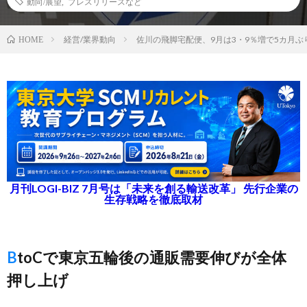
動向/展望
,
プレスリリースなど
経営/業界動向
佐川の飛脚宅配便、9月は3・9％増で5カ月ぶ
HOME
月刊LOGI-BIZ 7月号は「未来を創る輸送改革」 先行企業の
生存戦略を徹底取材
BtoCで東京五輪後の通販需要伸びが全体
押し上げ