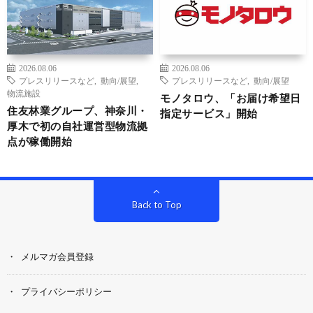
2026.08.06
2026.08.06
プレスリリースなど
,
動向/展望
,
プレスリリースなど
,
動向/展望
物流施設
モノタロウ、「お届け希望日
住友林業グループ、神奈川・
指定サービス」開始
厚木で初の自社運営型物流拠
点が稼働開始
Back to Top
メルマガ会員登録
プライバシーポリシー