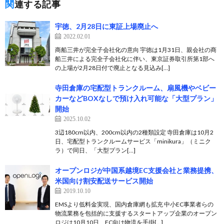
関連する記事
宇徳、2月28日に東証上場廃止へ
2022.02.01
商船三井が完全子会社化の意向 宇徳は1月31日、親会社の商
船三井による完全子会社化に伴い、東京証券取引所第1部へ
の上場が2月28日付で廃止となる見込み[…]
寺田倉庫の宅配型トランクルーム、扇風機やベビー
カーなどBOXなしで預け入れ可能な「大型プラン」
開始
2025.10.02
3辺180cm以内、200cm以内の2種類設定 寺田倉庫は10月2
日、宅配型トランクルームサービス「minikura」（ミニク
ラ）で同日、「大型プラン[…]
オープンロジが中国系越境EC支援会社と業務提携、
米国向け割安配送サービス開始
2019.10.10
EMSより低料金実現、国内倉庫網も拡充 中小EC事業者らの
物流業務を包括的に支援するスタートアップ企業のオープン
ロジは10月10日、EC向け物流を手掛[…]