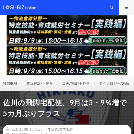
独自取材
物流施設/不動産
災害/事故/不祥事
テクノロジー/製品
佐川の飛脚宅配便、9月は3・9％増で
5カ月ぶりプラス
2021.10.08 15:15:25
経営/業界動向