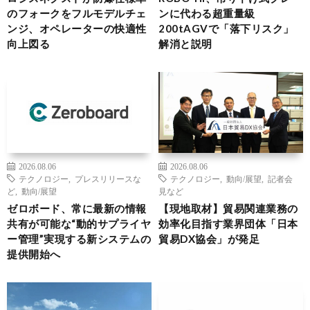
のフォークをフルモデルチェ
ンに代わる超重量級
ンジ、オペレーターの快適性
200tAGVで「落下リスク」
向上図る
解消と説明
2026.08.06
2026.08.06
テクノロジー
,
プレスリリースな
テクノロジー
,
動向/展望
,
記者会
ど
,
動向/展望
見など
ゼロボード、常に最新の情報
【現地取材】貿易関連業務の
共有が可能な“動的サプライヤ
効率化目指す業界団体「日本
ー管理”実現する新システムの
貿易DX協会」が発足
提供開始へ