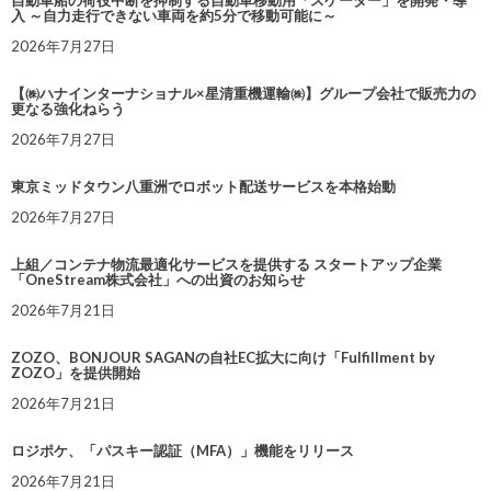
自動車船の荷役中断を抑制する自動車移動用「スケーター」を開発・導
入 ～自力走行できない車両を約5分で移動可能に～
2026年7月27日
【㈱ハナインターナショナル×星清重機運輸㈱】グループ会社で販売力の
更なる強化ねらう
2026年7月27日
東京ミッドタウン八重洲でロボット配送サービスを本格始動
2026年7月27日
上組／コンテナ物流最適化サービスを提供する スタートアップ企業
「OneStream株式会社」への出資のお知らせ
2026年7月21日
ZOZO、BONJOUR SAGANの自社EC拡大に向け「Fulfillment by
ZOZO」を提供開始
2026年7月21日
ロジポケ、「パスキー認証（MFA）」機能をリリース
2026年7月21日