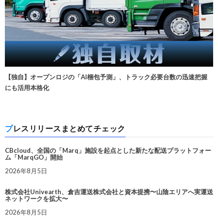
【独自】オープンロジの「AI梱包予測」、トラック必要台数の迅速把握
にも活用本格化
プレスリリースまとめてチェック
CBcloud、全国の「Marq」施設を起点とした新たな配送プラットフォー
ム「MarqGO」開始
2026年8月5日
株式会社Univearth、倉吉運送株式会社と資本提携〜山陰エリアへ実運送
ネットワークを拡大〜
2026年8月5日