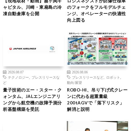
【現地取材・動画】霞ヶ関キ
ロジスネクストが防爆仕様車
ャピタル、川崎・東扇島の冷
のフォークをフルモデルチェ
凍自動倉庫を公開
ンジ、オペレーターの快適性
向上図る
2026.08.07
2026.08.06
テクノロジー
,
プレスリリースな
プレスリリースなど
,
ロボット
,
ど
動向/展望
量子技術のエー・スター・ク
ROBO-HI、吊り下げ式クレー
ォンタム、JALエンジニアリ
ンに代わる超重量級
ングから航空機の故障予測分
200tAGVで「落下リスク」
析基盤構築を受託
解消と説明