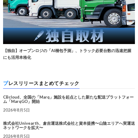
【独自】オープンロジの「AI梱包予測」、トラック必要台数の迅速把握
にも活用本格化
プレスリリースまとめてチェック
CBcloud、全国の「Marq」施設を起点とした新たな配送プラットフォー
ム「MarqGO」開始
2026年8月5日
株式会社Univearth、倉吉運送株式会社と資本提携〜山陰エリアへ実運送
ネットワークを拡大〜
2026年8月5日