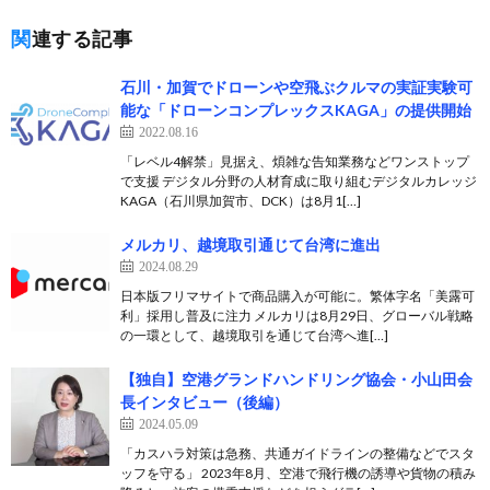
関連する記事
石川・加賀でドローンや空飛ぶクルマの実証実験可
能な「ドローンコンプレックスKAGA」の提供開始
2022.08.16
「レベル4解禁」見据え、煩雑な告知業務などワンストップ
で支援 デジタル分野の人材育成に取り組むデジタルカレッジ
KAGA（石川県加賀市、DCK）は8月1[…]
メルカリ、越境取引通じて台湾に進出
2024.08.29
日本版フリマサイトで商品購入が可能に。繁体字名「美露可
利」採用し普及に注力 メルカリは8月29日、グローバル戦略
の一環として、越境取引を通じて台湾へ進[…]
【独自】空港グランドハンドリング協会・小山田会
長インタビュー（後編）
2024.05.09
「カスハラ対策は急務、共通ガイドラインの整備などでスタ
ッフを守る」 2023年8月、空港で飛行機の誘導や貨物の積み