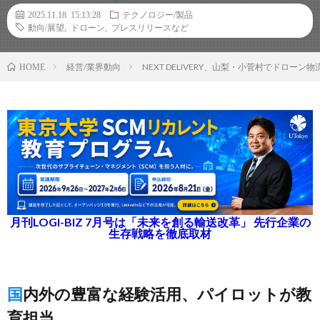
2025.11.18 15:13:28
テクノロジー/製品
動向/展望
,
ドローン
,
プレスリリースなど
経営/業界動向
NEXT DELIVERY、山梨・小菅村でドロ
HOME
月刊LOGI-BIZ 7月号は「未来を創る輸送改革」 先行企業の
生存戦略を徹底取材
国内外の豊富な経験活用、パイロットが教
育担当