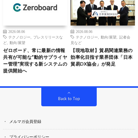
2026.08.06
2026.08.06
テクノロジー
,
プレスリリースな
テクノロジー
,
動向/展望
,
記者会
ど
,
動向/展望
見など
ゼロボード、常に最新の情報
【現地取材】貿易関連業務の
共有が可能な“動的サプライヤ
効率化目指す業界団体「日本
ー管理”実現する新システムの
貿易DX協会」が発足
提供開始へ
Back to Top
メルマガ会員登録
プライバシーポリシー