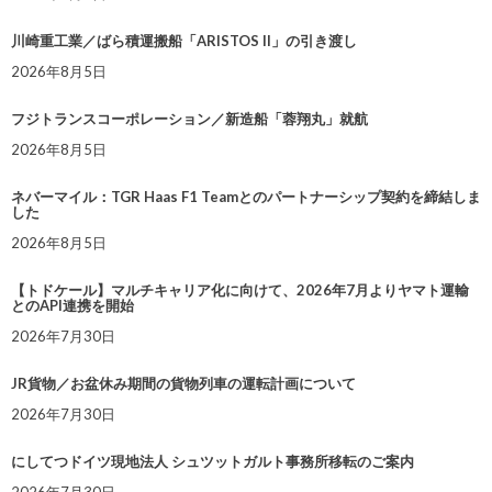
川崎重工業／ばら積運搬船「ARISTOS II」の引き渡し
2026年8月5日
フジトランスコーポレーション／新造船「蓉翔丸」就航
2026年8月5日
ネバーマイル：TGR Haas F1 Teamとのパートナーシップ契約を締結しま
した
2026年8月5日
【トドケール】マルチキャリア化に向けて、2026年7月よりヤマト運輸
とのAPI連携を開始
2026年7月30日
JR貨物／お盆休み期間の貨物列車の運転計画について
2026年7月30日
にしてつドイツ現地法人 シュツットガルト事務所移転のご案内
2026年7月30日