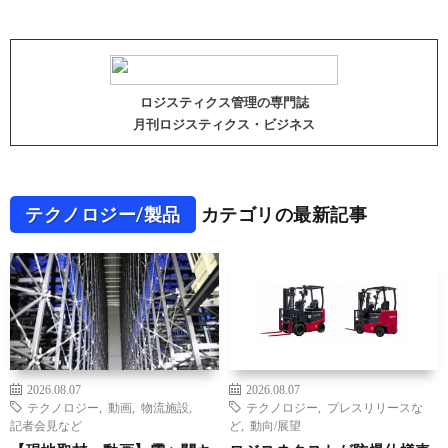
ロジスティクス管理の専門誌
月刊ロジスティクス・ビジネス
テクノロジー/製品
カテゴリの最新記事
2026.08.07
2026.08.07
テクノロジー
,
動画
,
物流施設
,
テクノロジー
,
プレスリリースな
記者会見など
ど
,
動向/展望