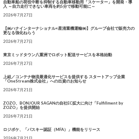
自動車船の荷役中断を抑制する自動車移動用「スケーター」を開発・導
入 ～自力走行できない車両を約5分で移動可能に～
2026年7月27日
【㈱ハナインターナショナル×星清重機運輸㈱】グループ会社で販売力の
更なる強化ねらう
2026年7月27日
東京ミッドタウン八重洲でロボット配送サービスを本格始動
2026年7月27日
上組／コンテナ物流最適化サービスを提供する スタートアップ企業
「OneStream株式会社」への出資のお知らせ
2026年7月21日
ZOZO、BONJOUR SAGANの自社EC拡大に向け「Fulfillment by
ZOZO」を提供開始
2026年7月21日
ロジポケ、「パスキー認証（MFA）」機能をリリース
2026年7月21日