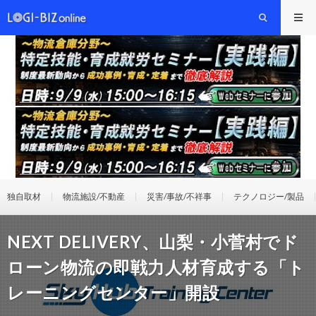
独自取材
物流施設/不動産
災害/事故/不祥事
テクノロジー/製品
NEXT DELIVERY、山梨・小菅村でド
ローン物流の即戦力人材育成する「ト
レーニングセンター」開設