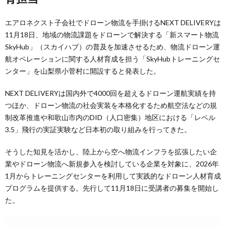
エアロネクスト子会社でドローン物流を手掛けるNEXT DELIVERYは
11月18日、地域の物流課題をドローンで解決する「新スマート物流
SkyHub」（スカイハブ）の普及を加速させるため、物流ドローン運
航オペレーションに関する人材育成を担う「SkyHubトレーニングセ
ンター」を山梨県小菅村に開設すると発表した。
NEXT DELIVERYは国内外で4000回を超えるドローン運航実績を持
つほか、ドローン物流の社会実装を本格化するため航空法などの規
制改革推進や和歌山市内のDID（人口密集）地区における「レベル
3.5」飛行の実証実験など日本初の取り組みを行ってきた。
そうした知見を活かし、陸上から空へ物流インフラを拡張したい企
業やドローン物流へ新規参入を検討している企業を対象に、2026年
1月からトレーニングセンターを利用して実践的なドローン人材育成
プログラムを提供する。先行して11月18日に受講者の募集を開始し
た。