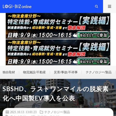
独自取材
物流施設/不動産
災害/事故/不祥事
テクノロジー/製品
SBSHD、ラストワンマイルの脱炭素
化へ中国製EV導入を公表
2021.10.13 13:01:23
テクノロジー/製品