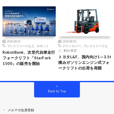
2026.08.05
2026.08.05
プレスリリースなど
,
ロボット
テクノロジー
,
プレスリリースな
ど
,
動向/展望
RobotBank、次世代自律走行
トヨタL&F、国内向け1～3.5t
フォークリフト「StarFork
積みガソリンエンジン式フォ
1500」の販売を開始
ークリフトの出荷を再開
Back to Top
メルマガ会員登録