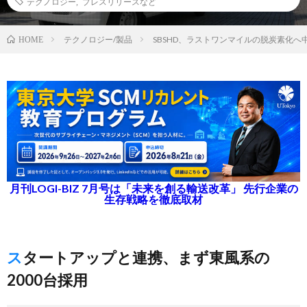
テクノロジー
,
プレスリリースなど
テクノロジー/製品
SBSHD、ラストワンマイルの脱炭素化へ
HOME
月刊LOGI-BIZ 7月号は「未来を創る輸送改革」 先行企業の
生存戦略を徹底取材
スタートアップと連携、まず東風系の
2000台採用