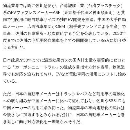
物流業界では既に佐川急便が、台湾塑膠工業（台湾プラスチック）
系のEVファブレスメーカーASF（東京都千代田区神田須田町）と共
同で宅配用に軽自動車サイズの独自EV開発を推進。中国の大手自動
車メーカー、広西汽車集団がOEM（相手先ブランドによる生産）で
量産、佐川の各事業所へ順次供給する予定を公表している。2030年
度までに佐川の宅配用軽自動車を全て今回開発しているEVに切り替
える方針だ。
日本政府が50年までに温室効果ガスの国内排出量を実質的にゼロと
する「カーボンニュートラル」の達成を目指す方針を表明。物流業
界でも対応を迫られており、EVなど電動車両の活用にシフトし始め
ている。
ただ、日本の自動車メーカーはトラックやバスなど商用車の電動化
への取り組みが中国メーカーに比べて遅れており、佐川やSBSHDも
中国メーカーの活用に踏み切った。物流業界の車両電動化の流れは
今後さらに加速するとみられるだけに、日本の自動車メーカーも巻
き返しに向け対応強化を一層迫られそうだ。