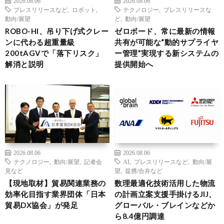
2026.08.06
2026.08.06
プレスリリースなど
,
ロボット
,
テクノロジー
,
プレスリリースな
動向/展望
ど
,
動向/展望
ROBO-HI、吊り下げ式クレー
ゼロボード、常に最新の情報
ンに代わる超重量級
共有が可能な“動的サプライヤ
200tAGVで「落下リスク」
ー管理”実現する新システムの
解消と説明
提供開始へ
2026.08.06
2026.08.06
テクノロジー
,
動向/展望
,
記者会
AI
,
プレスリリースなど
,
動向/展
見など
望
,
提携/合弁など
【現地取材】貿易関連業務の
数理最適化技術活用した物流
効率化目指す業界団体「日本
の計画立案支援手掛けるJIJ、
貿易DX協会」が発足
グローバル・ブレインなどか
ら8.4億円調達