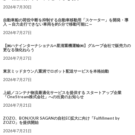
2026年7月30日
自動車船の荷役中断を抑制する自動車移動用「スケーター」を開発・導
入 ～自力走行できない車両を約5分で移動可能に～
2026年7月27日
【㈱ハナインターナショナル×星清重機運輸㈱】グループ会社で販売力の
更なる強化ねらう
2026年7月27日
東京ミッドタウン八重洲でロボット配送サービスを本格始動
2026年7月27日
上組／コンテナ物流最適化サービスを提供する スタートアップ企業
「OneStream株式会社」への出資のお知らせ
2026年7月21日
ZOZO、BONJOUR SAGANの自社EC拡大に向け「Fulfillment by
ZOZO」を提供開始
2026年7月21日