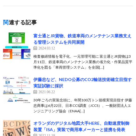
関連する記事
富士通とJR貨物、鉄道車両のメンテナンス業務支え
る管理システムを共同展開
2024.03.12
検査修繕情報を電子化、一元管理可能に 富士通とJR貨物は3
月11日、鉄道車両のメンテナンス業務の省力化・作業品質平
準化を図る「車両管理システム」を全国[…]
伊藤忠など、NEDO公募のCO2輸送技術確立目指す
実証試験に採択
2021.06.22
30年ごろの実装念頭に、年間100万トン規模実現目指す 伊藤
忠商事は6月22日、日本CCS調査（JCCS）、一般財団法人エ
ンジニアリング協会（ENAA[…]
オランダのデジタル地図大手HERE、自動速度制御
装置「ISA」実装で商用車メーカーと提携を発表
2022.11.19