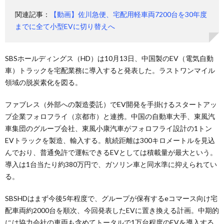
関連記事：
【動画】佐川急便、宅配用軽車両7200台を30年度
までに全て小型EVに切り替えへ
SBSホールディングス（HD）は10月13日、中国製のEV（電気自動
車）トラックを宅配業務に導入すると発表した。ラストワンマイル
領域の脱炭素化を図る。
ファブレス（外部への製造委託）でEV開発を手掛けるスタートアッ
プ企業フォロフライ（京都市）と連携。中国の自動車大手、東風汽
車集団のグループ会社、東風小康汽車がフォロフライ設計の1トン
EVトラックを製造、輸入する。航続距離は300キロメートルを見込
んでおり、普通免許で運転できるEVとしては積載量が最大という。
導入は1台当たり約380万円で、ガソリン車と同水準に抑えられてい
る。
SBSHDはまず今後5年程度で、グループが保有するeコマース向け宅
配車両約2000台を順次、今回発表したEVに置き換える計画。中期的
には協力会社の車両も含めてトータルで1万台程度のEVを導入する