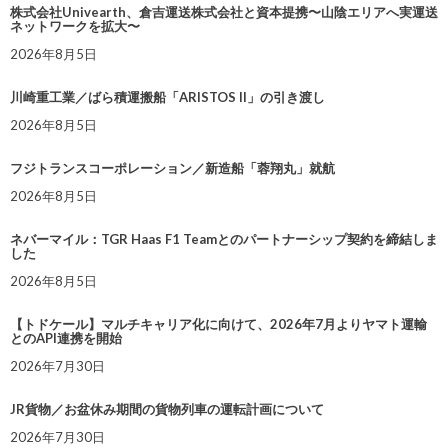
株式会社Univearth、倉吉運送株式会社と資本提携〜山陰エリアへ実運送
ネットワークを拡大〜
2026年8月5日
川崎重工業／ばら積運搬船「ARISTOS II」の引き渡し
2026年8月5日
フジトランスコーポレーション／新造船「蓉翔丸」就航
2026年8月5日
ネバーマイル：TGR Haas F1 Teamとのパートナーシップ契約を締結しま
した
2026年8月5日
【トドケール】マルチキャリア化に向けて、2026年7月よりヤマト運輸
とのAPI連携を開始
2026年7月30日
JR貨物／お盆休み期間の貨物列車の運転計画について
2026年7月30日