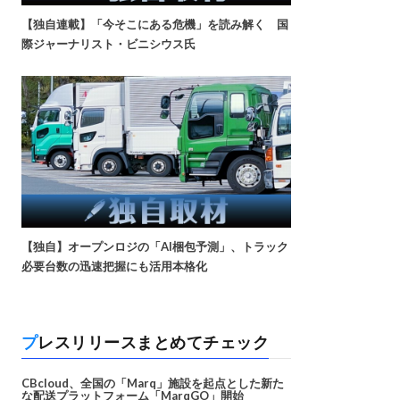
【独自連載】「今そこにある危機」を読み解く 国
際ジャーナリスト・ビニシウス氏
【独自】オープンロジの「AI梱包予測」、トラック
必要台数の迅速把握にも活用本格化
プレスリリースまとめてチェック
CBcloud、全国の「Marq」施設を起点とした新た
な配送プラットフォーム「MarqGO」開始