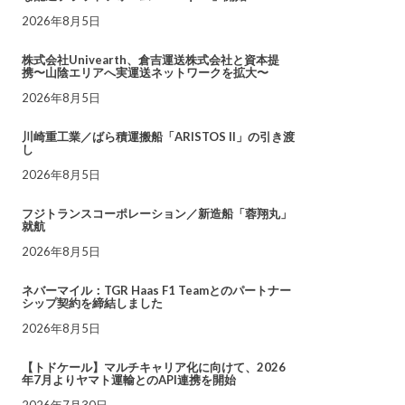
2026年8月5日
株式会社Univearth、倉吉運送株式会社と資本提
携〜山陰エリアへ実運送ネットワークを拡大〜
2026年8月5日
川崎重工業／ばら積運搬船「ARISTOS II」の引き渡
し
2026年8月5日
フジトランスコーポレーション／新造船「蓉翔丸」
就航
2026年8月5日
ネバーマイル：TGR Haas F1 Teamとのパートナー
シップ契約を締結しました
2026年8月5日
【トドケール】マルチキャリア化に向けて、2026
年7月よりヤマト運輸とのAPI連携を開始
2026年7月30日