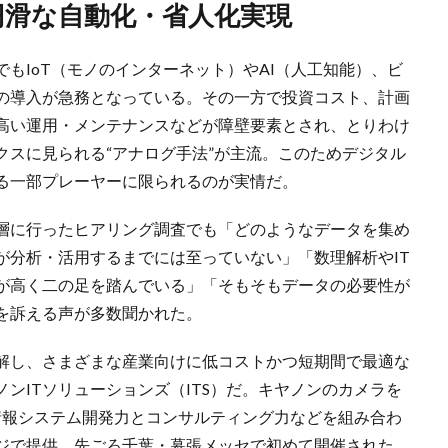
で円滑な自動化・省人化実現
もIoT（モノのインターネット）やAI（人工知能）、ビ
の導入が急務となっている。その一方で投資コスト、計画
高い運用・メンテナンスなどが障壁要素とされ、とりわけ
クスに見られる“アナログ手法”が主流。このためデジタル
る一部プレーヤーに限られるのが実情だ。
層に行ったヒアリング調査でも「どのようなデータを集め
が分析・活用するまでには至っていない」「数理解析やIT
が高く二の足を踏んでいる」「そもそもデータの必要性が
を訴える声が多数聞かれた。
解し、さまざまな産業向けに低コストかつ短期間で最適な
ンITソリューションズ（ITS）だ。キヤノンのカメラを
情報システム開発力とコンサルティング力などを組み合わ
ジで提供。先ごろ千葉・幕張メッセで初めて開催された