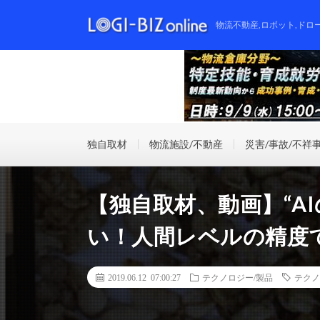
物流不動産,ロボット,ドロ
独自取材
物流施設/不動産
災害/事故/不祥
【独自取材、動画】“A
い！人間レベルの精度
2019.06.12 07:00:27
テクノロジー/製品
テクノ