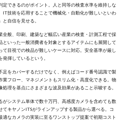
判定できるのがポイント。人と同等の検査水準を維持しな
。IT技術を応用することで機械化・自動化が難しいといわ
」と自信を見せる。
業全般、印刷、建築など幅広い産業の検査・計測工程で採
品といった一般消費者を対象とするアイテムにも展開して
って目視での検品が難しいケースに対応。安全基準が厳し
を発揮しているという。
手不足をカバーするだけでなく、例えばコード番号認識で製
作業フロー、マネジメントもスリム化・高度化できる。物
像処理を基点にさまざまな波及効果があること示唆する。
るがシステム単体で数十万円、高感度カメラを含めても数
てキヤノンITSがラインアップする製品から選べる。コ
最適なカメラの実装に至るワンストップ提案で初期コスト