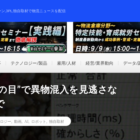
ーン,3PL,独自取材で物流ニュースを配信
事
テクノロジー/製品
雇用/人材
経営/業界動向
データ/
Iの目”で異物混入を見逃さな
で
ロジー
,
動画
,
AI
,
ロボット
,
独自取材