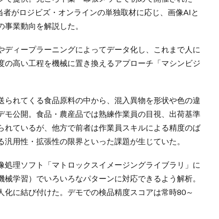
にて同社担当者がロジビズ・オンラインの単独取材に応じ、画像AIと
の事業動向を解説した。
Iやディープラーニングによってデータ化し、これまで人に
度の高い工程を機械に置き換えるアプローチ「マシンビジ
。
送られてくる食品原料の中から、混入異物を形状や色の違
デモ公開。食品・農産品では熟練作業員の目視、出荷基準
られているが、他方で前者は作業員スキルによる精度のば
る汎用性・拡張性の限界といった課題が生じていた。
像処理ソフト「マトロックスイメージングライブラリ」に
機械学習）でいろいろなパターンに対応できるよう解析。
人化に結び付けた。デモでの検品精度スコアは常時80～