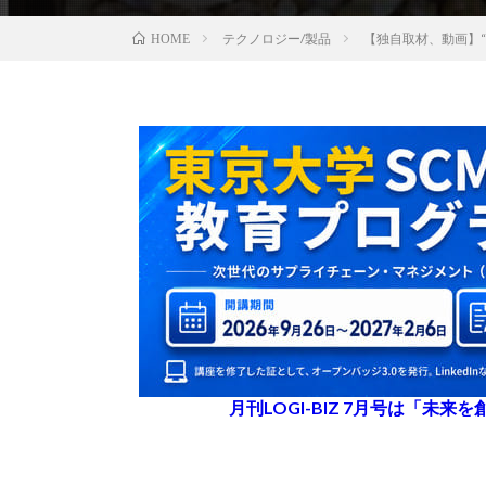
テクノロジー/製品
【独自取材、動画】“
HOME
月刊LOGI-BIZ 7月号は「未