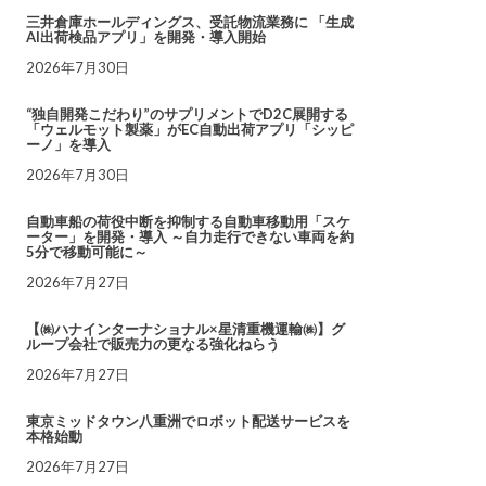
三井倉庫ホールディングス、受託物流業務に 「生成
AI出荷検品アプリ」を開発・導入開始
2026年7月30日
“独自開発こだわり”のサプリメントでD2C展開する
「ウェルモット製薬」がEC自動出荷アプリ「シッピ
ーノ」を導入
2026年7月30日
自動車船の荷役中断を抑制する自動車移動用「スケ
ーター」を開発・導入 ～自力走行できない車両を約
5分で移動可能に～
2026年7月27日
【㈱ハナインターナショナル×星清重機運輸㈱】グ
ループ会社で販売力の更なる強化ねらう
2026年7月27日
東京ミッドタウン八重洲でロボット配送サービスを
本格始動
2026年7月27日