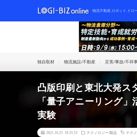
物流不動産,ロボット,ドロ
独自取材
物流施設/不動産
災害/事故/不祥
凸版印刷と東北大発ス
「量子アニーリング」
実験
2021.10.25 18:35:53
テクノロジー/製品
テクノ