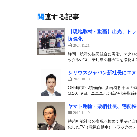
関連する記事
【現地取材・動画】出光、トラ
援強化
2024.11.21
静岡・焼津の協同組合に寄贈、マグロの
ックやバス、乗用車の排ガスを浄化する装
シリウスジャパン新社長にエヌ
2025.10.10
OEM事業へ積極的に参画図る 中国
は10月9日、ニエユハン氏が代表取締役
ヤマト運輸・栗栖社長、宅配特
2019.11.19
持続可能社会の実現へ極めて重要と自負
化したEV（電気自動車）トラックのメデ