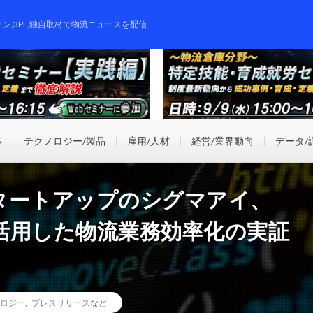
ーン,3PL,独自取材で物流ニュースを配信
事
テクノロジー/製品
雇用/人材
経営/業界動向
データ/
タートアップのシグマアイ、
活用した物流業務効率化の実証
ロジー
,
プレスリリースなど