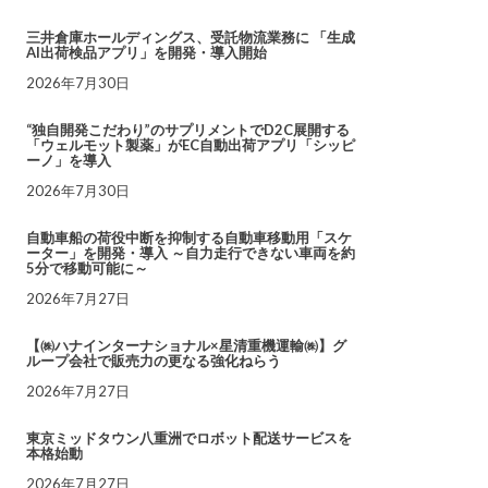
三井倉庫ホールディングス、受託物流業務に 「生成
AI出荷検品アプリ」を開発・導入開始
2026年7月30日
“独自開発こだわり”のサプリメントでD2C展開する
「ウェルモット製薬」がEC自動出荷アプリ「シッピ
ーノ」を導入
2026年7月30日
自動車船の荷役中断を抑制する自動車移動用「スケ
ーター」を開発・導入 ～自力走行できない車両を約
5分で移動可能に～
2026年7月27日
【㈱ハナインターナショナル×星清重機運輸㈱】グ
ループ会社で販売力の更なる強化ねらう
2026年7月27日
東京ミッドタウン八重洲でロボット配送サービスを
本格始動
2026年7月27日