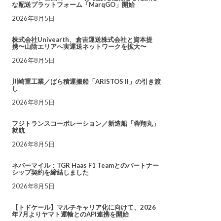
な配送プラットフォーム「MarqGO」開始
2026年8月5日
株式会社Univearth、倉吉運送株式会社と資本提
携〜山陰エリアへ実運送ネットワークを拡大〜
2026年8月5日
川崎重工業／ばら積運搬船「ARISTOS II」の引き渡
し
2026年8月5日
フジトランスコーポレーション／新造船「蓉翔丸」
就航
2026年8月5日
ネバーマイル：TGR Haas F1 Teamとのパートナー
シップ契約を締結しました
2026年8月5日
【トドケール】マルチキャリア化に向けて、2026
年7月よりヤマト運輸とのAPI連携を開始