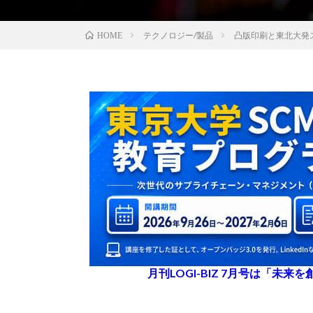
テクノロジー/製品
凸版印刷と東北大発
HOME
月刊LOGI-BIZ 7月号は「未