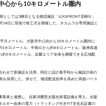
阪中心から10キロメートル圏内
発としては3棟目となる物流施設「LOGIFRONT尼崎Ⅳ」
月14日に現地で竣工式を開催した。オカムラが専用施設と
35平方メートル。大阪市中心街から10キロメートル圏内に
約1キロメートル、中島ICから約4キロメートル、阪神高速
ぞれ約5キロメートル。近畿エリア全体を網羅できる広域配
合わせて新施設を活用。同社と設計着手時から施設計画の
計画を採用した。併せて、物流配送効率を高めた両面バース
事業者と連携し、自家消費型太陽光発電設備を導入。太陽
ルギー由来の電力（トラッキング付きFIT非化石証書の