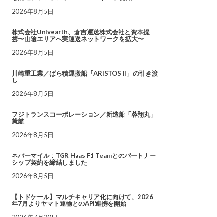
2026年8月5日
株式会社Univearth、倉吉運送株式会社と資本提
携〜山陰エリアへ実運送ネットワークを拡大〜
2026年8月5日
川崎重工業／ばら積運搬船「ARISTOS II」の引き渡
し
2026年8月5日
フジトランスコーポレーション／新造船「蓉翔丸」
就航
2026年8月5日
ネバーマイル：TGR Haas F1 Teamとのパートナー
シップ契約を締結しました
2026年8月5日
【トドケール】マルチキャリア化に向けて、2026
年7月よりヤマト運輸とのAPI連携を開始
2026年7月30日