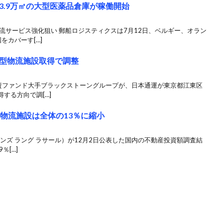
3.9万㎡の大型医薬品倉庫が稼働開始
流サービス強化狙い 郵船ロジスティクスは7月12日、ベルギー、オラン
をカバーす[…]
型物流施設取得で調整
投資ファンド大手ブラックストーングループが、日本通運が東京都江東区
する方向で調[…]
物流施設は全体の13％に縮小
ョーンズ ラング ラサール）が12月2日公表した国内の不動産投資額調査結
％[…]