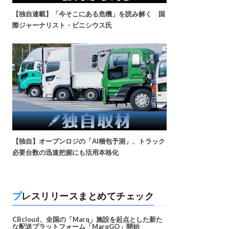
【独自連載】「今そこにある危機」を読み解く 国
際ジャーナリスト・ビニシウス氏
【独自】オープンロジの「AI梱包予測」、トラック
必要台数の迅速把握にも活用本格化
プレスリリースまとめてチェック
CBcloud、全国の「Marq」施設を起点とした新た
な配送プラットフォーム「MarqGO」開始