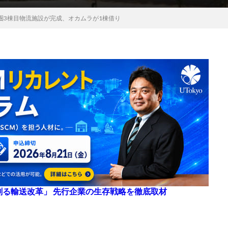
圏3棟目物流施設が完成、オカムラが1棟借り
来を創る輸送改革」 先行企業の生存戦略を徹底取材