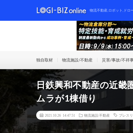
物流不動産,ロボット,ドロ
独自取材
物流施設/不動産
災害/事故/不祥
日鉄興和不動産の近畿
ムラが1棟借り
2021.10.26 14:47:51
物流施設/不動産
プレスリ