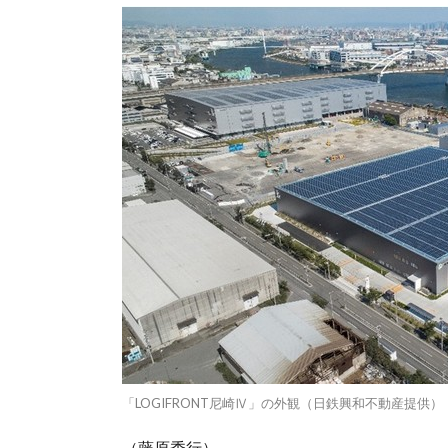
「LOGIFRONT尼崎Ⅳ」の外観（日鉄興和不動産提供）
（藤原秀行）