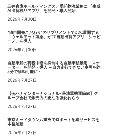
三井倉庫ホールディングス、受託物流業務に 「生成
AI出荷検品アプリ」を開発・導入開始
2026年7月30日
“独自開発こだわり”のサプリメントでD2C展開する
「ウェルモット製薬」がEC自動出荷アプリ「シッピ
ーノ」を導入
2026年7月30日
自動車船の荷役中断を抑制する自動車移動用「スケ
ーター」を開発・導入 ～自力走行できない車両を約
5分で移動可能に～
2026年7月27日
【㈱ハナインターナショナル×星清重機運輸㈱】グ
ループ会社で販売力の更なる強化ねらう
2026年7月27日
東京ミッドタウン八重洲でロボット配送サービスを
本格始動
2026年7月27日