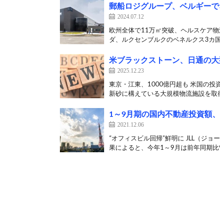
郵船ロジグループ、ベルギーで
2024.07.12
欧州全体で11万㎡突破、ヘルスケア物
ダ、ルクセンブルクのベネルクス3カ国
米ブラックストーン、日通の大
2025.12.23
東京・江東、1000億円超も 米国の
新砂に構えている大規模物流施設を取得
1～9月期の国内不動産投資額、
2021.12.06
“オフィスビル回帰”鮮明に JLL（ジ
果によると、今年1～9月は前年同期比9