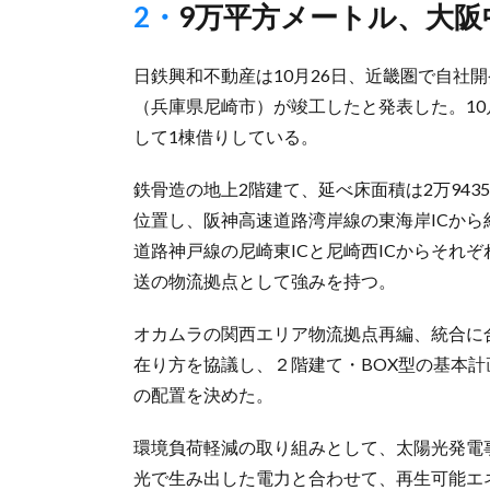
2・9万平方メートル、大
日鉄興和不動産は10月26日、近畿圏で自社開
（兵庫県尼崎市）が竣工したと発表した。10
して1棟借りしている。
鉄骨造の地上2階建て、延べ床面積は2万94
位置し、阪神高速道路湾岸線の東海岸ICから
道路神戸線の尼崎東ICと尼崎西ICからそれ
送の物流拠点として強みを持つ。
オカムラの関西エリア物流拠点再編、統合に
在り方を協議し、２階建て・BOX型の基本
の配置を決めた。
環境負荷軽減の取り組みとして、太陽光発電
光で生み出した電力と合わせて、再生可能エネ