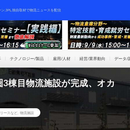
ーン,3PL,独自取材で物流ニュースを配信
事
テクノロジー/製品
雇用/人材
経営/業界動向
データ/
圏3棟目物流施設が完成、オカ
リースなど
,
物流施設