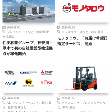
2026.08.06
2026.08.06
プレスリリースなど
,
動向/展望
,
プレスリリースなど
,
動向/展望
物流施設
モノタロウ、「お届け希望日
住友林業グループ、神奈川・
指定サービス」開始
厚木で初の自社運営型物流拠
点が稼働開始
2026.08.06
2026.08.05
AI
,
プレスリリースなど
,
動向/展
テクノロジー
,
プレスリリースな
望
,
提携/合弁など
ど
,
動向/展望