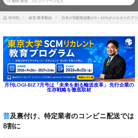
動向/展望
,
プレスリリースなど
経営/業界動向
日本の宅配取扱数の5～10％がメルカリのフ
HOME
月刊LOGI-BIZ 7月号は「未来を創る輸送改革」 先行企業の
生存戦略を徹底取材
普及裏付け、特定業者のコンビニ配送では
8割に