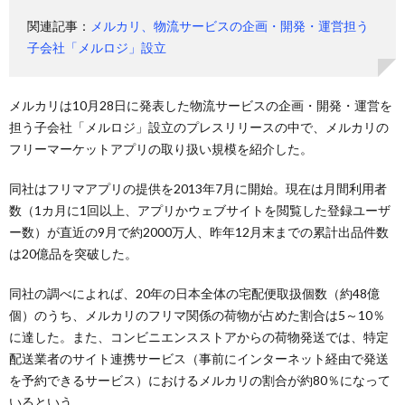
関連記事：
メルカリ、物流サービスの企画・開発・運営担う
子会社「メルロジ」設立
メルカリは10月28日に発表した物流サービスの企画・開発・運営を
担う子会社「メルロジ」設立のプレスリリースの中で、メルカリの
フリーマーケットアプリの取り扱い規模を紹介した。
同社はフリマアプリの提供を2013年7月に開始。現在は月間利用者
数（1カ月に1回以上、アプリかウェブサイトを閲覧した登録ユーザ
ー数）が直近の9月で約2000万人、昨年12月末までの累計出品件数
は20億品を突破した。
同社の調べによれば、20年の日本全体の宅配便取扱個数（約48億
個）のうち、メルカリのフリマ関係の荷物が占めた割合は5～10％
に達した。また、コンビニエンスストアからの荷物発送では、特定
配送業者のサイト連携サービス（事前にインターネット経由で発送
を予約できるサービス）におけるメルカリの割合が約80％になって
いるという。