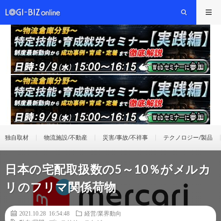
独自取材
物流施設/不動産
災害/事故/不祥事
テクノロジー/製品
日本の宅配取扱数の5～10％がメルカ
リのフリマ関係荷物
2021.10.28 16:54:48
経営/業界動向