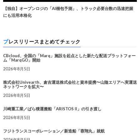
【独自】オープンロジの「AI梱包予測」、トラック必要台数の迅速把握
にも活用本格化
プレスリリースまとめてチェック
CBcloud、全国の「Marq」施設を起点とした新たな配送プラットフォー
ム「MarqGO」開始
2026年8月5日
株式会社Univearth、倉吉運送株式会社と資本提携〜山陰エリアへ実運送
ネットワークを拡大〜
2026年8月5日
川崎重工業／ばら積運搬船「ARISTOS II」の引き渡し
2026年8月5日
フジトランスコーポレーション／新造船「蓉翔丸」就航
2026年8月5日