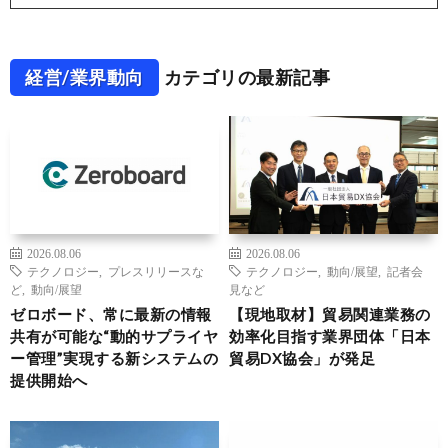
経営/業界動向
カテゴリの最新記事
2026.08.06
2026.08.06
テクノロジー
,
プレスリリースな
テクノロジー
,
動向/展望
,
記者会
ど
,
動向/展望
見など
ゼロボード、常に最新の情報
【現地取材】貿易関連業務の
共有が可能な“動的サプライヤ
効率化目指す業界団体「日本
ー管理”実現する新システムの
貿易DX協会」が発足
提供開始へ