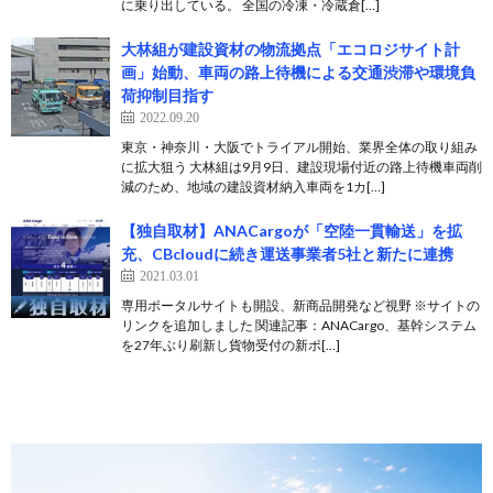
に乗り出している。 全国の冷凍・冷蔵倉[…]
大林組が建設資材の物流拠点「エコロジサイト計
画」始動、車両の路上待機による交通渋滞や環境負
荷抑制目指す
2022.09.20
東京・神奈川・大阪でトライアル開始、業界全体の取り組み
に拡大狙う 大林組は9月9日、建設現場付近の路上待機車両削
減のため、地域の建設資材納入車両を1カ[…]
【独自取材】ANACargoが「空陸一貫輸送」を拡
充、CBcloudに続き運送事業者5社と新たに連携
2021.03.01
専用ポータルサイトも開設、新商品開発など視野 ※サイトの
リンクを追加しました 関連記事：ANACargo、基幹システム
を27年ぶり刷新し貨物受付の新ポ[…]