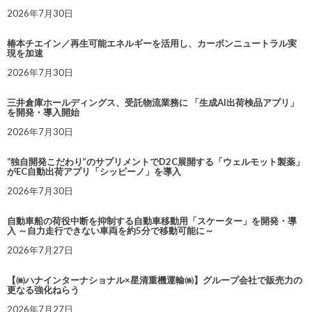
2026年7月30日
椿本チエイン／再生可能エネルギーを活用し、カーボンニュートラル実
現を加速
2026年7月30日
三井倉庫ホールディングス、受託物流業務に 「生成AI出荷検品アプリ」
を開発・導入開始
2026年7月30日
“独自開発こだわり”のサプリメントでD2C展開する「ウェルモット製薬」
がEC自動出荷アプリ「シッピーノ」を導入
2026年7月30日
自動車船の荷役中断を抑制する自動車移動用「スケーター」を開発・導
入 ～自力走行できない車両を約5分で移動可能に～
2026年7月27日
【㈱ハナインターナショナル×星清重機運輸㈱】グループ会社で販売力の
更なる強化ねらう
2026年7月27日