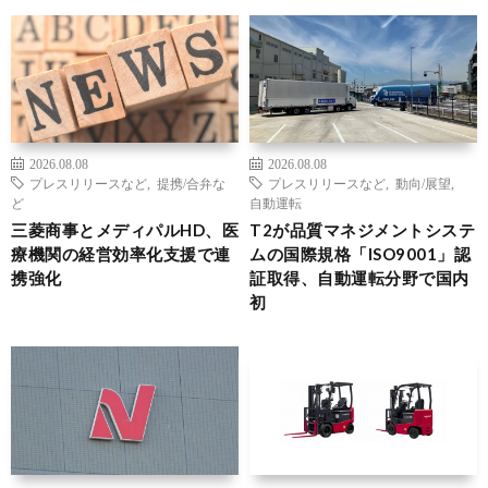
2026.08.08
2026.08.08
プレスリリースなど
,
提携/合弁な
プレスリリースなど
,
動向/展望
,
ど
自動運転
三菱商事とメディパルHD、医
T2が品質マネジメントシステ
療機関の経営効率化支援で連
ムの国際規格「ISO9001」認
携強化
証取得、自動運転分野で国内
初