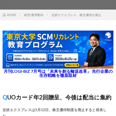
経営/業界動向
近鉄エクスプレス、株主優待を廃止
HOME
月刊LOGI-BIZ 7月号は「未来を創る輸送改革」 先行企業の
生存戦略を徹底取材
QUOカード年2回贈呈、今後は配当に集約
近鉄エクスプレスは5月12日、株主優待制度を廃止すると発表し
た。