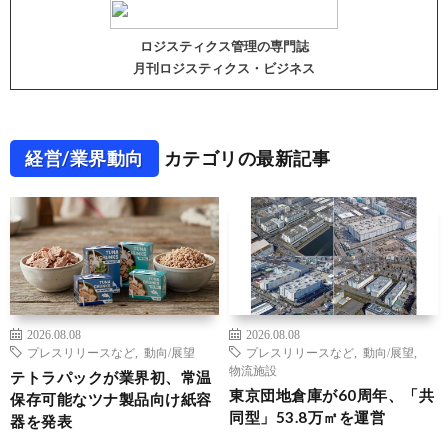
ロジスティクス管理の専門誌
月刊ロジスティクス・ビジネス
経営/業界動向
カテゴリの最新記事
2026.08.08
2026.08.08
プレスリリースなど
,
動向/展望
プレスリリースなど
,
動向/展望
,
物流施設
テトラパックが業界初、常温
東京団地倉庫が60周年、「共
保存可能なツナ製品向け紙容
同型」53.8万㎡を運営
器を発表