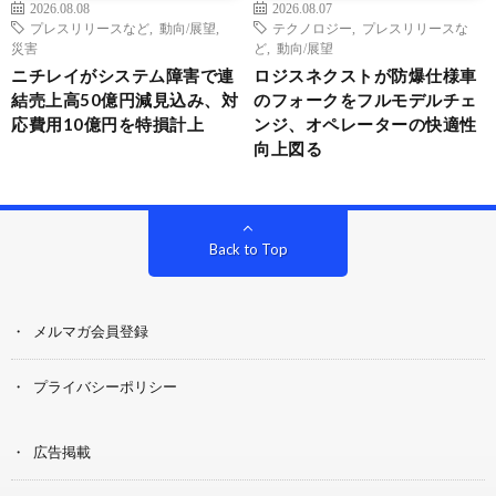
2026.08.08
2026.08.07
プレスリリースなど
,
動向/展望
,
テクノロジー
,
プレスリリースな
災害
ど
,
動向/展望
ニチレイがシステム障害で連
ロジスネクストが防爆仕様車
結売上高50億円減見込み、対
のフォークをフルモデルチェ
応費用10億円を特損計上
ンジ、オペレーターの快適性
向上図る
Back to Top
メルマガ会員登録
プライバシーポリシー
広告掲載