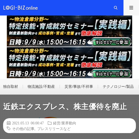
独自取材
物流施設/不動産
災害/事故/不祥事
テクノロジー/製品
近鉄エクスプレス、株主優待を廃止
2021.05.13 06:00:47
経営/業界動向
その他の記事
,
プレスリリースなど