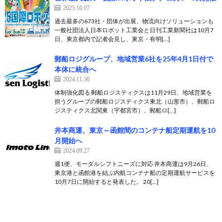
2025.10.07
過去最多の673社・団体が出展、物流向けソリューションも
一般社団法人日本ロボット工業会と日刊工業新聞社は10月7
日、東京都内で記者会見し、東京・有明[…]
郵船ロジグループ、地域営業6社を25年4月1日付で
本体に統合へ
2024.11.30
体制強化図る 郵船ロジスティクスは11月29日、地域営業を
担うグループの郵船ロジスティクス東北（山形市）、郵船ロ
ジスティクス北関東（宇都宮市）、郵船ロ[…]
井本商運、東京～函館間のコンテナ船定期運航を10
月開始へ
2024.09.27
週1便、モーダルシフトニーズに対応 井本商運は9月26日、
東京港と函館港を結ぶ内航コンテナ船の定期運航サービスを
10月7日に開始すると発表した。 20[…]