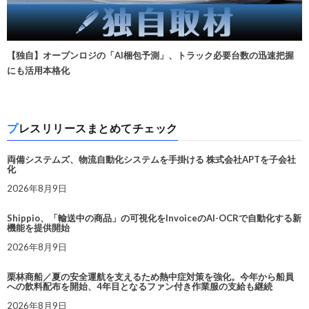
【独自】オープンロジの「AI梱包予測」、トラック必要台数の迅速把握
にも活用本格化
プレスリリースまとめてチェック
両備システムズ、物流自動化システムを手掛ける 株式会社APTを子会社
化
2026年8月9日
Shippio、「輸送中の商品」の可視化をInvoiceのAI-OCRで自動化する新
機能を提供開始
2026年8月9日
栗林商船／夏の安全運航を支えるため熱中症対策を強化。今年から船員
への飲料配布を開始、4年目となるファン付き作業服の支給も継続
2026年8月9日