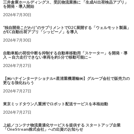
三井倉庫ホールディングス、受託物流業務に 「生成AI出荷検品アプリ」
を開発・導入開始
2026年7月30日
“独自開発こだわり”のサプリメントでD2C展開する「ウェルモット製薬」
がEC自動出荷アプリ「シッピーノ」を導入
2026年7月30日
自動車船の荷役中断を抑制する自動車移動用「スケーター」を開発・導
入 ～自力走行できない車両を約5分で移動可能に～
2026年7月27日
【㈱ハナインターナショナル×星清重機運輸㈱】グループ会社で販売力の
更なる強化ねらう
2026年7月27日
東京ミッドタウン八重洲でロボット配送サービスを本格始動
2026年7月27日
上組／コンテナ物流最適化サービスを提供する スタートアップ企業
「OneStream株式会社」への出資のお知らせ