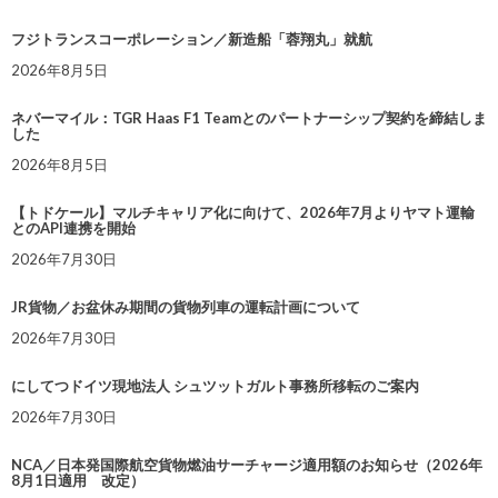
フジトランスコーポレーション／新造船「蓉翔丸」就航
2026年8月5日
ネバーマイル：TGR Haas F1 Teamとのパートナーシップ契約を締結しま
した
2026年8月5日
【トドケール】マルチキャリア化に向けて、2026年7月よりヤマト運輸
とのAPI連携を開始
2026年7月30日
JR貨物／お盆休み期間の貨物列車の運転計画について
2026年7月30日
にしてつドイツ現地法人 シュツットガルト事務所移転のご案内
2026年7月30日
NCA／日本発国際航空貨物燃油サーチャージ適用額のお知らせ（2026年
8月1日適用 改定）