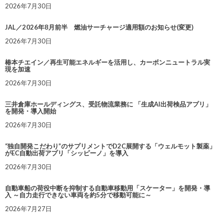
2026年7月30日
JAL／2026年8月前半 燃油サーチャージ適用額のお知らせ(変更)
2026年7月30日
椿本チエイン／再生可能エネルギーを活用し、カーボンニュートラル実
現を加速
2026年7月30日
三井倉庫ホールディングス、受託物流業務に 「生成AI出荷検品アプリ」
を開発・導入開始
2026年7月30日
“独自開発こだわり”のサプリメントでD2C展開する「ウェルモット製薬」
がEC自動出荷アプリ「シッピーノ」を導入
2026年7月30日
自動車船の荷役中断を抑制する自動車移動用「スケーター」を開発・導
入 ～自力走行できない車両を約5分で移動可能に～
2026年7月27日