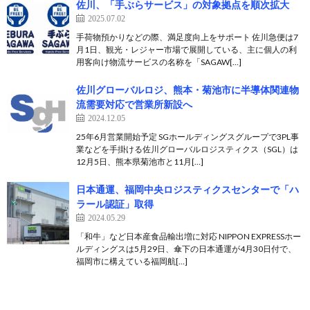
佐川、「手ぶらサービス」の対象拠点を順次拡大
2025.07.02
手荷物預かりなどの際、満足度向上をサポート 佐川急便は7
月1日、観光・レジャー市場で展開している、主に個人の利
用客向け物流サービスの名称を「SAGAW[…]
佐川グローバルロジ、熊本・菊池市に半導体関連物
流需要対応で営業所新設へ
2024.12.05
25年6月営業開始予定 SGホールディングスグループで3PL事
業などを手掛ける佐川グローバルロジスティクス（SGL）は
12月5日、熊本県菊池市と11月[…]
日本通運、福岡中央ロジスティクスセンターで「ハ
ラール認証」取得
2024.05.29
「和牛」など日本産食品輸出増に対応 NIPPON EXPRESSホー
ルディングスは5月29日、傘下の日本通運が4月30日付で、
福岡市に構えている福岡航[…]