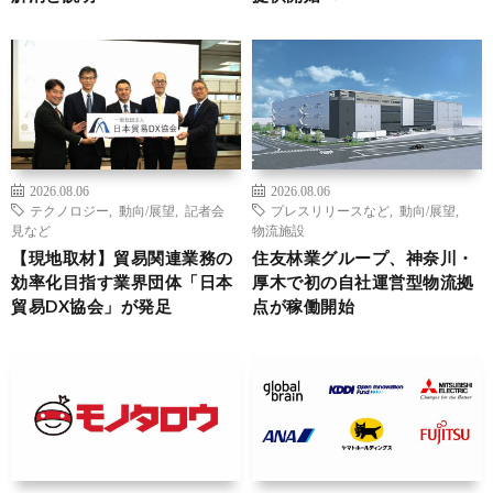
2026.08.06
2026.08.06
テクノロジー
,
動向/展望
,
記者会
プレスリリースなど
,
動向/展望
,
見など
物流施設
【現地取材】貿易関連業務の
住友林業グループ、神奈川・
効率化目指す業界団体「日本
厚木で初の自社運営型物流拠
貿易DX協会」が発足
点が稼働開始