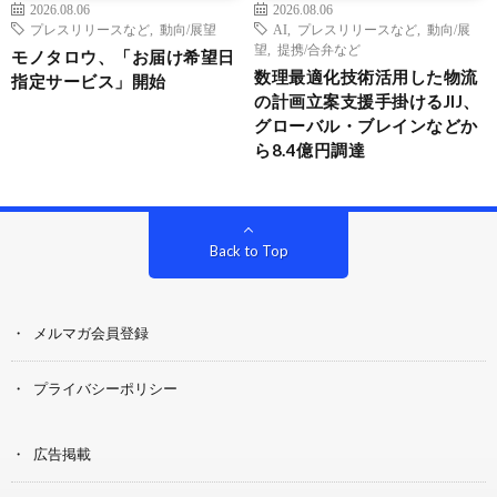
2026.08.06
2026.08.06
プレスリリースなど
,
動向/展望
AI
,
プレスリリースなど
,
動向/展
望
,
提携/合弁など
モノタロウ、「お届け希望日
数理最適化技術活用した物流
指定サービス」開始
の計画立案支援手掛けるJIJ、
グローバル・ブレインなどか
ら8.4億円調達
Back to Top
メルマガ会員登録
プライバシーポリシー
広告掲載