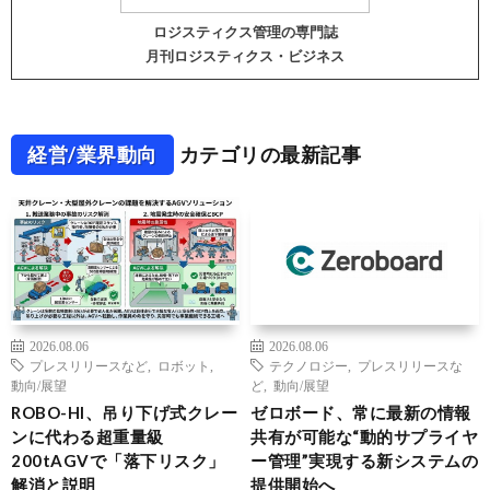
ロジスティクス管理の専門誌
月刊ロジスティクス・ビジネス
経営/業界動向
カテゴリの最新記事
2026.08.06
2026.08.06
プレスリリースなど
,
ロボット
,
テクノロジー
,
プレスリリースな
動向/展望
ど
,
動向/展望
ROBO-HI、吊り下げ式クレー
ゼロボード、常に最新の情報
ンに代わる超重量級
共有が可能な“動的サプライヤ
200tAGVで「落下リスク」
ー管理”実現する新システムの
解消と説明
提供開始へ