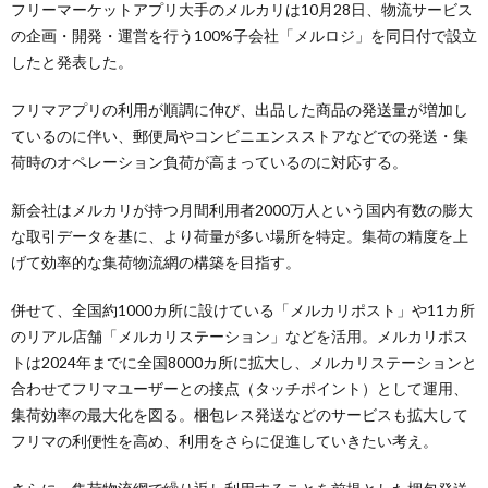
フリーマーケットアプリ大手のメルカリは10月28日、物流サービス
の企画・開発・運営を行う100%子会社「メルロジ」を同日付で設立
したと発表した。
フリマアプリの利用が順調に伸び、出品した商品の発送量が増加し
ているのに伴い、郵便局やコンビニエンスストアなどでの発送・集
荷時のオペレーション負荷が高まっているのに対応する。
新会社はメルカリが持つ月間利用者2000万人という国内有数の膨大
な取引データを基に、より荷量が多い場所を特定。集荷の精度を上
げて効率的な集荷物流網の構築を目指す。
併せて、全国約1000カ所に設けている「メルカリポスト」や11カ所
のリアル店舗「メルカリステーション」などを活用。メルカリポス
トは2024年までに全国8000カ所に拡大し、メルカリステーションと
合わせてフリマユーザーとの接点（タッチポイント）として運用、
集荷効率の最大化を図る。梱包レス発送などのサービスも拡大して
フリマの利便性を高め、利用をさらに促進していきたい考え。