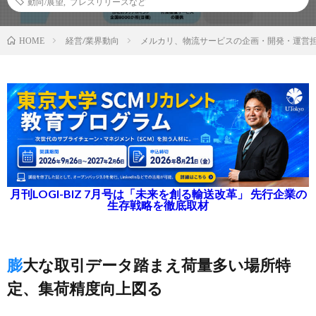
動向/展望
,
プレスリリースなど
経営/業界動向
メルカリ、物流サービスの企画・開発・運営
HOME
月刊LOGI-BIZ 7月号は「未来を創る輸送改革」 先行企業の
生存戦略を徹底取材
膨大な取引データ踏まえ荷量多い場所特
定、集荷精度向上図る