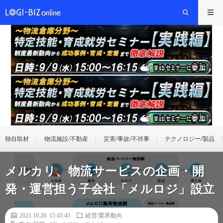
独自取材
物流施設/不動産
災害/事故/不祥事
テクノロジー/製品
メルカリ、物流サービスの企画・開
発・運営担う子会社「メルロジ」設立
2021.10.28 15:45:43
経営/業界動向