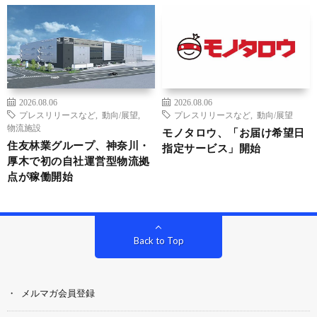
2026.08.06
2026.08.06
プレスリリースなど
,
動向/展望
,
プレスリリースなど
,
動向/展望
物流施設
モノタロウ、「お届け希望日
住友林業グループ、神奈川・
指定サービス」開始
厚木で初の自社運営型物流拠
点が稼働開始
Back to Top
メルマガ会員登録