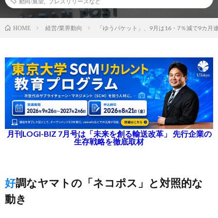
動向/展望
,
プレスリリースなど
経営/業界動向
「ゆうパケット」、9月は16・7％減で9カ月
HOME
月刊LOGI-BIZ 7月号は「未来を創る輸送改革」 先行企業の
生存戦略を徹底取材
好調なヤマトの「ネコポス」と対照的な
動き