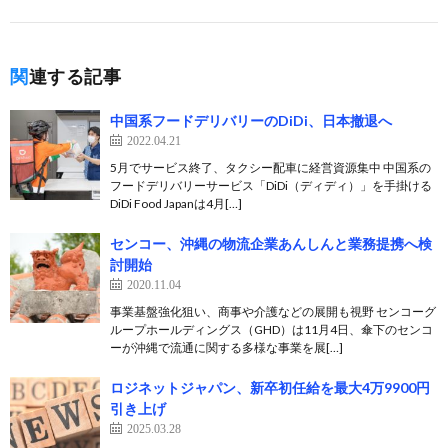
関連する記事
中国系フードデリバリーのDiDi、日本撤退へ
2022.04.21
5月でサービス終了、タクシー配車に経営資源集中 中国系の
フードデリバリーサービス「DiDi（ディディ）」を手掛ける
DiDi Food Japanは4月[…]
センコー、沖縄の物流企業あんしんと業務提携へ検
討開始
2020.11.04
事業基盤強化狙い、商事や介護などの展開も視野 センコーグ
ループホールディングス（GHD）は11月4日、傘下のセンコ
ーが沖縄で流通に関する多様な事業を展[…]
ロジネットジャパン、新卒初任給を最大4万9900円
引き上げ
2025.03.28