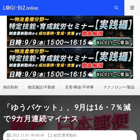
独自取材
物流施設/不動産
災害/事故/不祥事
テクノロジー/製品
「ゆうパケット」、9月は16・7％減
で9カ月連続マイナス
2021.11.01 06:00:40
経営/業界動向