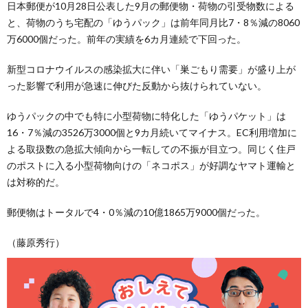
日本郵便が10月28日公表した9月の郵便物・荷物の引受物数による
と、荷物のうち宅配の「ゆうパック」は前年同月比7・8％減の8060
万6000個だった。前年の実績を6カ月連続で下回った。
新型コロナウイルスの感染拡大に伴い「巣ごもり需要」が盛り上が
った影響で利用が急速に伸びた反動から抜けられていない。
ゆうパックの中でも特に小型荷物に特化した「ゆうパケット」は
16・7％減の3526万3000個と9カ月続いてマイナス。EC利用増加に
よる取扱数の急拡大傾向から一転しての不振が目立つ。同じく住戸
のポストに入る小型荷物向けの「ネコポス」が好調なヤマト運輸と
は対称的だ。
郵便物はトータルで4・0％減の10億1865万9000個だった。
（藤原秀行）