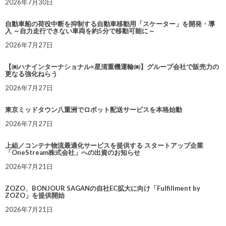
2026年7月30日
自動車船の荷役中断を抑制する自動車移動用「スケーター」を開発・導
入 ～自力走行できない車両を約5分で移動可能に～
2026年7月27日
【㈱ハナインターナショナル×星清重機運輸㈱】グループ会社で販売力の
更なる強化ねらう
2026年7月27日
東京ミッドタウン八重洲でロボット配送サービスを本格始動
2026年7月27日
上組／コンテナ物流最適化サービスを提供する スタートアップ企業
「OneStream株式会社」への出資のお知らせ
2026年7月21日
ZOZO、BONJOUR SAGANの自社EC拡大に向け「Fulfillment by
ZOZO」を提供開始
2026年7月21日