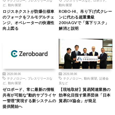
テクノロジー
,
プレスリリースな
プレスリリースなど
,
ロボット
,
ど
,
動向/展望
動向/展望
ロジスネクストが防爆仕様車
ROBO-HI、吊り下げ式クレー
のフォークをフルモデルチェ
ンに代わる超重量級
ンジ、オペレーターの快適性
200tAGVで「落下リスク」
向上図る
解消と説明
2026.08.06
2026.08.06
テクノロジー
,
プレスリリースな
テクノロジー
,
動向/展望
,
記者会
ど
,
動向/展望
見など
ゼロボード、常に最新の情報
【現地取材】貿易関連業務の
共有が可能な“動的サプライヤ
効率化目指す業界団体「日本
ー管理”実現する新システムの
貿易DX協会」が発足
提供開始へ