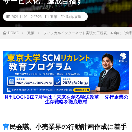
サービス化」達成目指す
2021.11.02 12:27:26
政策
動向/展望
政策
フィジカルインターネット実現の工程表、40年に「効
HOME
月刊LOGI-BIZ 7月号は「未来を創る輸送改革」 先行企業の
生存戦略を徹底取材
官民会議、小売業界の行動計画作成に着手