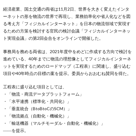
経済産業、国土交通の両省は11月2日、世界を大きく変えたインタ
ーネットの形を物流の世界で再現し、業務効率化や省人化などを図
る考え方「フィジカルインターネット」を日本の物流領域で実現す
るための方策を検討する官民の検討会議「フィジカルインターネッ
ト実現会議」の第2回会合をオンラインで開催した。
事務局を務める両省は、2021年度中をめどに作成する方向で検討を
進めている、40年までに物流の理想像としてフィジカルインターネ
ットを実現するためのロードマップ（工程表）に関連し、盛り込む
項目や40年時点の目標の案を提示。委員からおおむね賛同を得た。
工程表に盛り込む項目としては、
・「物流・商流データプラットフォーム」
・「水平連携（標準化・共同化）」
・「垂直統合（BtoBtoCのSCM）」
・「物流拠点（自動化・機械化）」
・「輸送機器（マルチモーダル・自動化・機械化）」
――を提示。