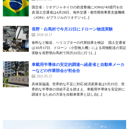
国交省：リオデジャネイロの鉄道整備にJOINが43億円を出
資 国土交通省は6月28日、海外交通・都市開発事業支援機構
（JOIN）がブラジルのリオデジャ[…]
長野・白馬村で今月22日にドローン物流実験
2018.10.17
食料など輸送、ヘリコプターの代替効果を検証 国土交通省
は10月17日、ドローン（小型無人機）による荷物配送の実証
実験を長野県白馬村で同月22日に行う[…]
車載用半導体の安定的調達へ経産省と自動車メーカ
ーなどの作業部会が初会合
2021.05.25
具体策協議、世界的な不足に対応 経済産業省は5月25日、世
界的な半導体の供給不足を踏まえ、車載用半導体を安定的に
調達するための方策を自動車業界と話し合[…]