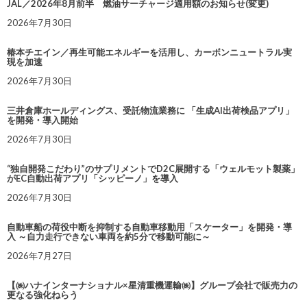
JAL／2026年8月前半 燃油サーチャージ適用額のお知らせ(変更)
2026年7月30日
椿本チエイン／再生可能エネルギーを活用し、カーボンニュートラル実
現を加速
2026年7月30日
三井倉庫ホールディングス、受託物流業務に 「生成AI出荷検品アプリ」
を開発・導入開始
2026年7月30日
“独自開発こだわり”のサプリメントでD2C展開する「ウェルモット製薬」
がEC自動出荷アプリ「シッピーノ」を導入
2026年7月30日
自動車船の荷役中断を抑制する自動車移動用「スケーター」を開発・導
入 ～自力走行できない車両を約5分で移動可能に～
2026年7月27日
【㈱ハナインターナショナル×星清重機運輸㈱】グループ会社で販売力の
更なる強化ねらう