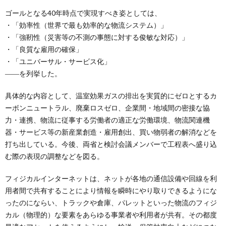
ゴールとなる40年時点で実現すべき姿としては、
・「効率性（世界で最も効率的な物流システム）」
・「強靭性（災害等の不測の事態に対する俊敏な対応）」
・「良質な雇用の確保」
・「ユニバーサル・サービス化」
――を列挙した。
具体的な内容として、温室効果ガスの排出を実質的にゼロとするカ
ーボンニュートラル、廃棄ロスゼロ、企業間・地域間の密接な協
力・連携、物流に従事する労働者の適正な労働環境、物流関連機
器・サービス等の新産業創造・雇用創出、買い物弱者の解消などを
打ち出している。今後、両省と検討会議メンバーで工程表へ盛り込
む際の表現の調整などを図る。
フィジカルインターネットは、ネットが各地の通信設備や回線を利
用者間で共有することにより情報を瞬時にやり取りできるようにな
ったのにならい、トラックや倉庫、パレットといった物流のフィジ
カル（物理的）な要素をあらゆる事業者や利用者が共有。その都度