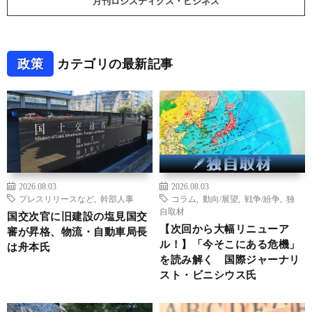
月刊ロジスティクス・ビジネス
政策
カテゴリの最新記事
2026.08.03
2026.08.03
プレスリリースなど
,
幹部人事
コラム
,
動向/展望
,
戦争/紛争
,
独
自取材
国交次官に旧建設の塩見国交
【次回から大幅リニューア
審が昇格、物流・自動車局長
ル！】「今そこにある危機」
は舟本氏
を読み解く 国際ジャーナリ
スト・ビニシウス氏