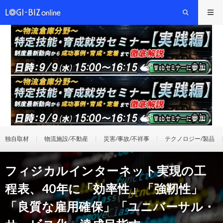
独自取材
物流施設/不動産
災害/事故/不祥事
テクノロジー/製品
フィジカルインターネット実現の工
程表、40年に「効率性」「強靭性」
「良質な雇用確保」「ユニバーサル・