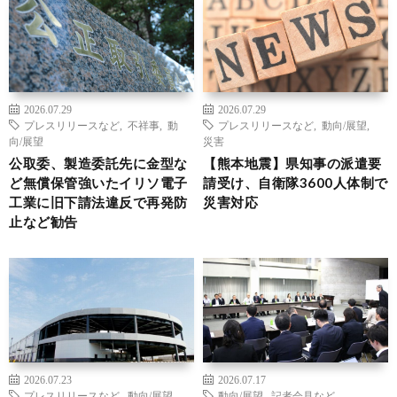
2026.07.29
2026.07.29
プレスリリースなど
,
不祥事
,
動
プレスリリースなど
,
動向/展望
,
向/展望
災害
公取委、製造委託先に金型な
【熊本地震】県知事の派遣要
ど無償保管強いたイリソ電子
請受け、自衛隊3600人体制で
工業に旧下請法違反で再発防
災害対応
止など勧告
2026.07.23
2026.07.17
プレスリリースなど
,
動向/展望
,
動向/展望
,
記者会見など