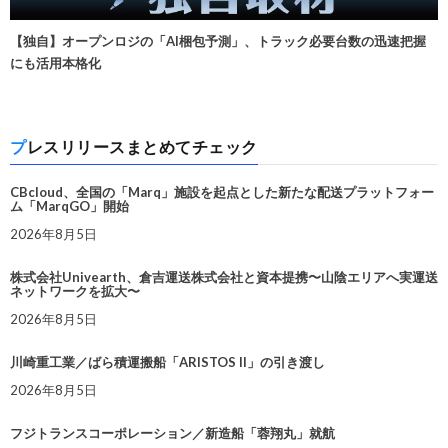
【独自】オープンロジの「AI梱包予測」、トラック必要台数の迅速把握
にも活用本格化
プレスリリースまとめてチェック
CBcloud、全国の「Marq」施設を起点とした新たな配送プラットフォー
ム「MarqGO」開始
2026年8月5日
株式会社Univearth、倉吉運送株式会社と資本提携〜山陰エリアへ実運送
ネットワークを拡大〜
2026年8月5日
川崎重工業／ばら積運搬船「ARISTOS II」の引き渡し
2026年8月5日
フジトランスコーポレーション／新造船「蓉翔丸」就航