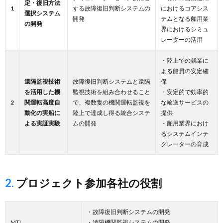
定・復旧方法
1
する故障復旧判断システムの
におけるコアシス
選択システム
開発
テムとなる舶用業
の開発
界におけるシミュ
レーターの活用
・陸上での就業に
よる船員の安定確
遠隔監視技術
故障復旧判断システムと遠隔
保
を活用した機
監視技術を組み合わせること
・安定的で効率的
2
関運転高度自
で、複数隻の機関運転監視を
な輸送サービスの
動化の実船に
陸上で達成し得る統合システ
提供
よる実証実験
ムの開発
・舶用業界におけ
るシステムインテ
グレーターの育成
2. プロジェクト参加各社の役割
・故障復旧判断システムの開発
MTI
・遠隔機関監視システムの開発