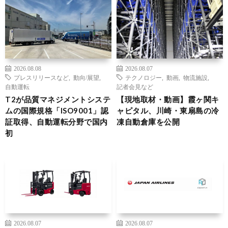
2026.08.08
2026.08.07
プレスリリースなど
,
動向/展望
,
テクノロジー
,
動画
,
物流施設
,
自動運転
記者会見など
T2が品質マネジメントシステ
【現地取材・動画】霞ヶ関キ
ムの国際規格「ISO9001」認
ャピタル、川崎・東扇島の冷
証取得、自動運転分野で国内
凍自動倉庫を公開
初
2026.08.07
2026.08.07