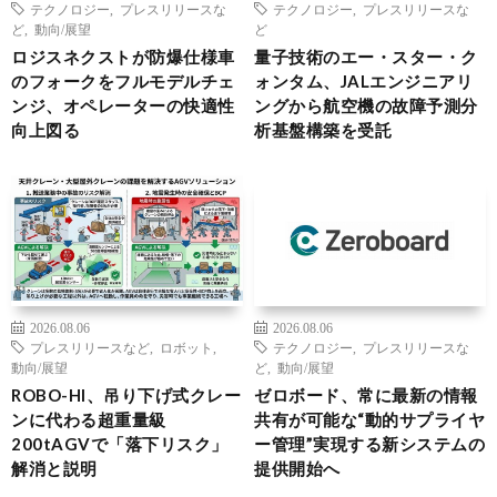
テクノロジー
,
プレスリリースな
テクノロジー
,
プレスリリースな
ど
,
動向/展望
ど
ロジスネクストが防爆仕様車
量子技術のエー・スター・ク
のフォークをフルモデルチェ
ォンタム、JALエンジニアリ
ンジ、オペレーターの快適性
ングから航空機の故障予測分
向上図る
析基盤構築を受託
2026.08.06
2026.08.06
プレスリリースなど
,
ロボット
,
テクノロジー
,
プレスリリースな
動向/展望
ど
,
動向/展望
ROBO-HI、吊り下げ式クレー
ゼロボード、常に最新の情報
ンに代わる超重量級
共有が可能な“動的サプライヤ
200tAGVで「落下リスク」
ー管理”実現する新システムの
解消と説明
提供開始へ