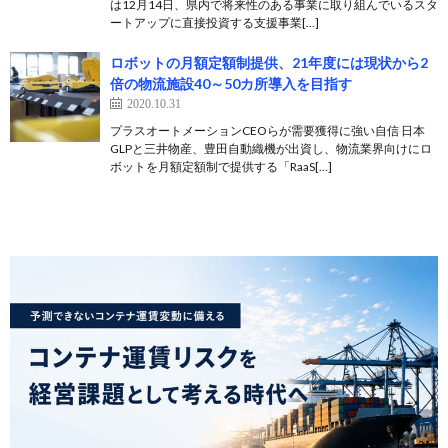
は12月14日、県内で将来性のある事業に取り組んでいるスタ
ートアップに直接投資する支援事業[…]
ロボットの月額定額制提供、21年度には現状から2
倍の物流施設40～50カ所導入を目指す
2020.10.31
プラスオートメーションCEOらが需要獲得に強い自信 日本
GLPと三井物産、豊田自動織機が出資し、物流業界向けにロ
ボットを月額定額制で提供する「RaaS[…]