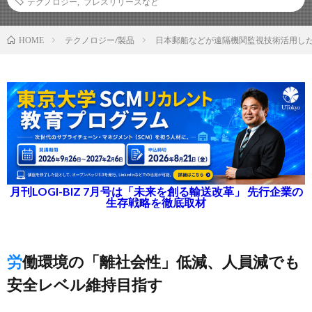
テクノロジー
,
プレスリリースなど
テクノロジー/製品
日本郵船などが遠隔機関監視技術活用し
HOME
月刊LOGI-BIZ 7月号は「未来を創る輸送改革」 先行企業の
生存戦略を徹底取材
労働環境の「離社会性」低減、人員減でも
安全レベル維持目指す