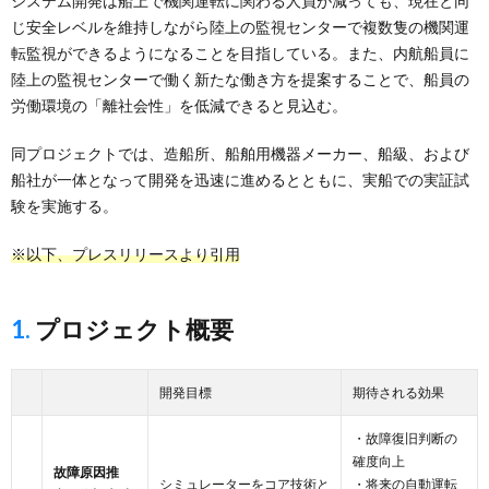
システム開発は船上で機関運転に関わる人員が減っても、現在と同
じ安全レベルを維持しながら陸上の監視センターで複数隻の機関運
転監視ができるようになることを目指している。また、内航船員に
陸上の監視センターで働く新たな働き方を提案することで、船員の
労働環境の「離社会性」を低減できると見込む。
同プロジェクトでは、造船所、船舶用機器メーカー、船級、および
船社が一体となって開発を迅速に進めるとともに、実船での実証試
験を実施する。
※以下、プレスリリースより引用
1. プロジェクト概要
開発目標
期待される効果
・故障復旧判断の
確度向上
故障原因推
シミュレーターをコア技術と
・将来の自動運転