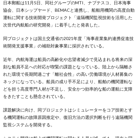
日本郵船は11月5日、同社グループのMTI、ナブテスコ、日本海事
協会、日本シップヤード、BEMACと連携し、船舶用機関の高度自動
運転に関する技術開発プロジェクト「遠隔機関監視技術を活用した
次世代内航船の研究開発」に着手したと発表した。
同プロジェクトは国土交通省の2021年度「海事産業集約連携促進技
術開発支援事業」の補助対象事業に採択されている。
近年、内航海運は船員の高齢化や志望者減少で見込まれる将来の深
刻な船員不足への対応が喫緊の課題となっている。陸上から隔離さ
れた環境で長期間過ごす「離社会性」の高い労働環境が人材募集の
ネックになっている。船員の成り手不足により、船舶の機関運転な
どを担う高度専門人材が不足し、安全かつ効率的な船の運航に支障
をきたすことも懸念されている。
課題解決に向け、同プロジェクトはシミュレーターをコア技術とす
る機関運転の故障原因推定や、復旧方法の選択判断を行う遠隔機関
監視システムを開発する。