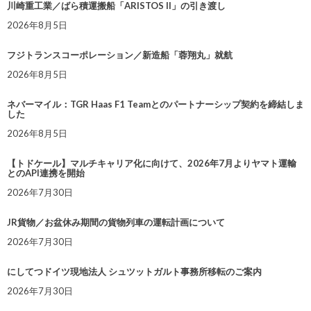
川崎重工業／ばら積運搬船「ARISTOS II」の引き渡し
2026年8月5日
フジトランスコーポレーション／新造船「蓉翔丸」就航
2026年8月5日
ネバーマイル：TGR Haas F1 Teamとのパートナーシップ契約を締結しま
した
2026年8月5日
【トドケール】マルチキャリア化に向けて、2026年7月よりヤマト運輸
とのAPI連携を開始
2026年7月30日
JR貨物／お盆休み期間の貨物列車の運転計画について
2026年7月30日
にしてつドイツ現地法人 シュツットガルト事務所移転のご案内
2026年7月30日