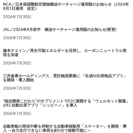
NCA／日本発国際航空貨物燃油サーチャージ適用額のお知らせ（2026年
8月1日適用 改定）
2026年7月30日
JAL／2026年8月前半 燃油サーチャージ適用額のお知らせ(変更)
2026年7月30日
椿本チエイン／再生可能エネルギーを活用し、カーボンニュートラル実
現を加速
2026年7月30日
三井倉庫ホールディングス、受託物流業務に 「生成AI出荷検品アプリ」
を開発・導入開始
2026年7月30日
“独自開発こだわり”のサプリメントでD2C展開する「ウェルモット製薬」
がEC自動出荷アプリ「シッピーノ」を導入
2026年7月30日
自動車船の荷役中断を抑制する自動車移動用「スケーター」を開発・導
入 ～自力走行できない車両を約5分で移動可能に～