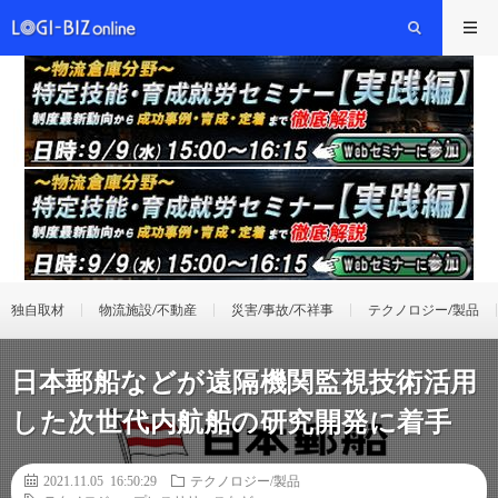
独自取材
物流施設/不動産
災害/事故/不祥事
テクノロジー/製品
日本郵船などが遠隔機関監視技術活用
した次世代内航船の研究開発に着手
2021.11.05 16:50:29
テクノロジー/製品