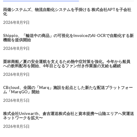
両備システムズ、物流自動化システムを手掛ける 株式会社APTを子会社
化
2026年8月9日
Shippio、「輸送中の商品」の可視化をInvoiceのAI-OCRで自動化する新
機能を提供開始
2026年8月9日
栗林商船／夏の安全運航を支えるため熱中症対策を強化。今年から船員
への飲料配布を開始、4年目となるファン付き作業服の支給も継続
2026年8月9日
CBcloud、全国の「Marq」施設を起点とした新たな配送プラットフォー
ム「MarqGO」開始
2026年8月5日
株式会社Univearth、倉吉運送株式会社と資本提携〜山陰エリアへ実運送
ネットワークを拡大〜
2026年8月5日