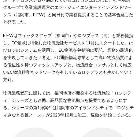
グループで商業施設運営のエフ・ジェイエンターテインメントワー
クス（福岡市、FJEW）と同日付で業務提携することで基本合意した
と発表した。
FJEWはフィックスアップ（福岡市）やロジプラス（同）と業務提携
し、EC領域に特化した物流受託サービスを11月にスタートした。は
ぴロジのシステムを活用し、EC物流を包括的に受託、業務の最適化
を実現していきたい考え。EC通販物流専業として高い物流品質によ
る優位性を持つフィックスアップと、物流総合コンサルとして幅広
いEC物流顧客ネットワークを有しているロジプラスも生かしていく
方針。
物流業務受託に際しては、福岡地所が開発する物流施設「ロジシテ
ィ」シリーズとも連携。高品質な物流拠点を提案できるようにす
る。シリーズの第1弾案件は福岡市のアイランドシティで「ロジシテ
ィみなと香椎ノース」が2020年10月に竣工、稼働を開始している。