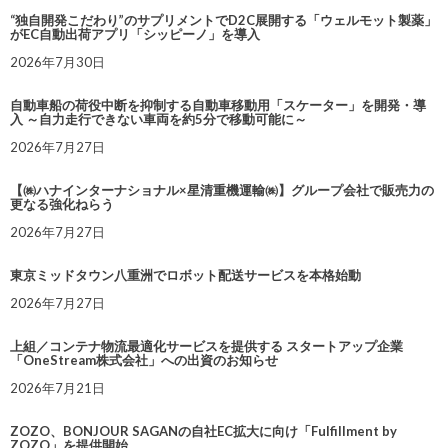
“独自開発こだわり”のサプリメントでD2C展開する「ウェルモット製薬」
がEC自動出荷アプリ「シッピーノ」を導入
2026年7月30日
自動車船の荷役中断を抑制する自動車移動用「スケーター」を開発・導
入 ～自力走行できない車両を約5分で移動可能に～
2026年7月27日
【㈱ハナインターナショナル×星清重機運輸㈱】グループ会社で販売力の
更なる強化ねらう
2026年7月27日
東京ミッドタウン八重洲でロボット配送サービスを本格始動
2026年7月27日
上組／コンテナ物流最適化サービスを提供する スタートアップ企業
「OneStream株式会社」への出資のお知らせ
2026年7月21日
ZOZO、BONJOUR SAGANの自社EC拡大に向け「Fulfillment by
ZOZO」を提供開始