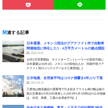
関連する記事
日本通運、メキシコ現法がグアナファト州で自動車
関連物流に特化した1・6万平方メートルの拠点開設
2020.10.01
10月5日営業開始、サイドオープントレーラーの荷役可能に
日本通運は10月1日、メキシコの現地法人が、同国中部グア
ナファト州のコリナスアパセオ工業団地[…]
公示地価、全用途平均はコロナ禍響き6年ぶり下落
2021.03.23
工業地は物流施設の需要増で引き続きプラスも伸び幅は縮小
国土交通省が3月23日発表した2021年1月1日時点の公示地価
は、住宅、商業、工業の全用途平均[…]
中央日本土地建物、東京・八王子で自社開発2件目