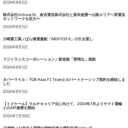
2026年8月5日
株式会社Univearth、倉吉運送株式会社と資本提携〜山陰エリアへ実運送
ネットワークを拡大〜
2026年8月5日
川崎重工業／ばら積運搬船「ARISTOS II」の引き渡し
2026年8月5日
フジトランスコーポレーション／新造船「蓉翔丸」就航
2026年8月5日
ネバーマイル：TGR Haas F1 Teamとのパートナーシップ契約を締結しま
した
2026年8月5日
【トドケール】マルチキャリア化に向けて、2026年7月よりヤマト運輸
とのAPI連携を開始
2026年7月30日
JR貨物／お盆休み期間の貨物列車の運転計画について