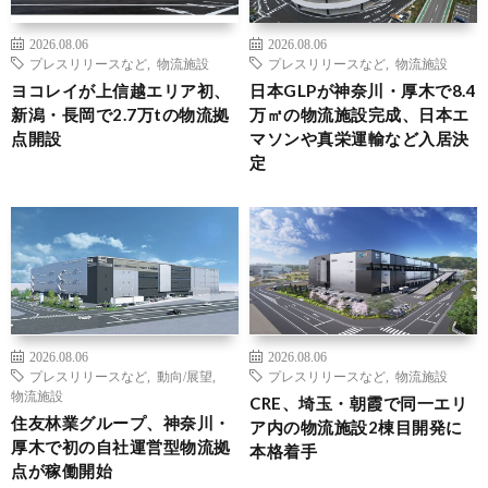
2026.08.06
2026.08.06
プレスリリースなど
,
物流施設
プレスリリースなど
,
物流施設
ヨコレイが上信越エリア初、
日本GLPが神奈川・厚木で8.4
新潟・長岡で2.7万tの物流拠
万㎡の物流施設完成、日本エ
点開設
マソンや真栄運輸など入居決
定
2026.08.06
2026.08.06
プレスリリースなど
,
動向/展望
,
プレスリリースなど
,
物流施設
物流施設
CRE、埼玉・朝霞で同一エリ
住友林業グループ、神奈川・
ア内の物流施設2棟目開発に
厚木で初の自社運営型物流拠
本格着手
点が稼働開始