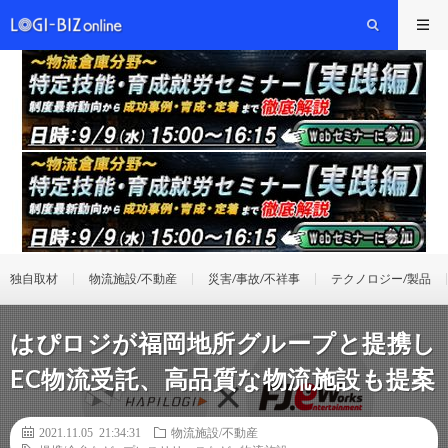
独自取材
物流施設/不動産
災害/事故/不祥事
テクノロジー/製品
はぴロジが福岡地所グループと提携し
EC物流受託、高品質な物流施設も提案
2021.11.05 21:34:31
物流施設/不動産