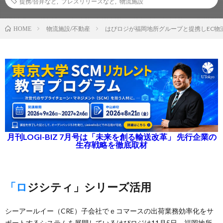
提携/合弁など
,
プレスリリースなど
,
物流施設
物流施設/不動産
はぴロジが福岡地所グループと提携しEC物
HOME
月刊LOGI-BIZ 7月号は「未来を創る輸送改革」 先行企業の
生存戦略を徹底取材
「ロジシティ」シリーズ活用
シーアールイー（CRE）子会社でｅコマースの出荷業務効率化をサ
ポートするシステムを展開しているはぴロジは11月5日、福岡地所