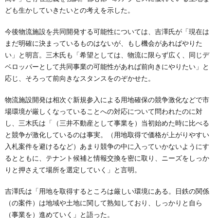
ども生かしていきたいとの考えを示した。
今後物流施設を共同開発する可能性については、吉澤氏が「現在は
まだ明確に決まっているものはないが、もし機会があればやりた
い」と明言。三木氏も「希望としては、物流に限らず広く、同じデ
ベロッパーとして共同事業の可能性があれば前向きにやりたい」と
応じ、そろって前向きなスタンスをのぞかせた。
物流施設開発は相次ぐ新規参入による用地確保の競争激化などで市
場環境が厳しくなっていることへの対応について問われたのに対
し、三木氏は「（三井不動産として事業を）当初始めた時に比べる
と競争が激化しているのは事実。（用地取得で価格が上がりやすい
入札案件を避けるなど）あまり競争の中に入っていかないようにす
るとともに、テナント候補と情報交換を密に取り、ニーズをしっか
りと押さえて場所を選定していく」と言明。
吉澤氏は「用地を取得するところは厳しい環境にある。日鉄の関係
（の案件）は地域や土地に関して熟知しており、しっかりと自ら
（事業を）進めていく」と語った。