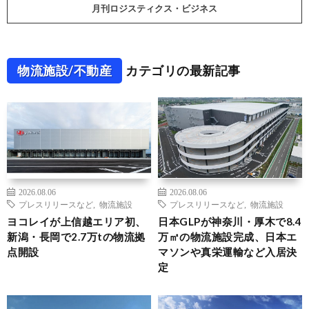
月刊ロジスティクス・ビジネス
物流施設/不動産
カテゴリの最新記事
2026.08.06
2026.08.06
プレスリリースなど
,
物流施設
プレスリリースなど
,
物流施設
ヨコレイが上信越エリア初、
日本GLPが神奈川・厚木で8.4
新潟・長岡で2.7万tの物流拠
万㎡の物流施設完成、日本エ
点開設
マソンや真栄運輸など入居決
定