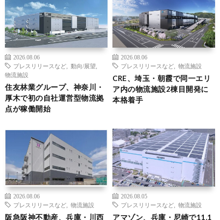
2026.08.06
2026.08.06
プレスリリースなど
,
動向/展望
,
プレスリリースなど
,
物流施設
物流施設
CRE、埼玉・朝霞で同一エリ
住友林業グループ、神奈川・
ア内の物流施設2棟目開発に
厚木で初の自社運営型物流拠
本格着手
点が稼働開始
2026.08.06
2026.08.05
プレスリリースなど
,
物流施設
プレスリリースなど
,
物流施設
阪急阪神不動産、兵庫・川西
アマゾン、兵庫・尼崎で11.1