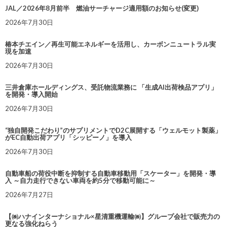
JAL／2026年8月前半 燃油サーチャージ適用額のお知らせ(変更)
2026年7月30日
椿本チエイン／再生可能エネルギーを活用し、カーボンニュートラル実
現を加速
2026年7月30日
三井倉庫ホールディングス、受託物流業務に 「生成AI出荷検品アプリ」
を開発・導入開始
2026年7月30日
“独自開発こだわり”のサプリメントでD2C展開する「ウェルモット製薬」
がEC自動出荷アプリ「シッピーノ」を導入
2026年7月30日
自動車船の荷役中断を抑制する自動車移動用「スケーター」を開発・導
入 ～自力走行できない車両を約5分で移動可能に～
2026年7月27日
【㈱ハナインターナショナル×星清重機運輸㈱】グループ会社で販売力の
更なる強化ねらう