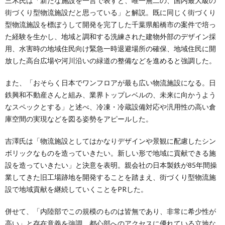
三木氏は「新たな施設を一言で表すと、唯一無二の、国内最大級の
街づくり型物流施設だと思っている」と解説。既に同じく街づくり
型物流施設を標ぼうして開発を完了した千葉県船橋市の案件で培っ
た経験を生かし、地域と調和する洗練された建物外部のデザイン採
用、水害時の地域住民向け緊急一時退避場所の確保、地域住民に開
放した高台広場や河川沿いの緑道の整備などを進めると強調した。
また、「おそらく日本でワンフロアが最も広い物流施設になる。日
鉄興和不動産さんと組み、業界トップレベルの、未来に向かうよう
なスペックとする」と述べ、冷凍・冷蔵設備対応や汎用性の高い倉
庫空間の実現などを図る姿勢をアピールした。
吉澤氏は「物流施設としてはかなりデザインや景観に配慮したシン
ボリックなものを造っていきたい。新しい形で地域に貢献できる施
設を造っていきたい」と決意を表明。親会社の日本製鉄が85年間操
業してきた旧工場跡地を開発することを踏まえ、街づくり型物流施
設で地域貢献を継続していくことをPRした。
併せて、「内陸部でこの規模のものは皆無であり、非常に希少性が
高い」と存在意義を強調。都心部へのアクセスに優れている立地な