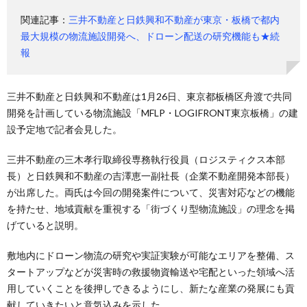
関連記事：
三井不動産と日鉄興和不動産が東京・板橋で都内
最大規模の物流施設開発へ、ドローン配送の研究機能も★続
報
三井不動産と日鉄興和不動産は1月26日、東京都板橋区舟渡で共同
開発を計画している物流施設「MFLP・LOGIFRONT東京板橋」の建
設予定地で記者会見した。
三井不動産の三木孝行取締役専務執行役員（ロジスティクス本部
長）と日鉄興和不動産の吉澤恵一副社長（企業不動産開発本部長）
が出席した。両氏は今回の開発案件について、災害対応などの機能
を持たせ、地域貢献を重視する「街づくり型物流施設」の理念を掲
げていると説明。
敷地内にドローン物流の研究や実証実験が可能なエリアを整備、ス
タートアップなどが災害時の救援物資輸送や宅配といった領域へ活
用していくことを後押しできるようにし、新たな産業の発展にも貢
献していきたいと意気込みを示した。