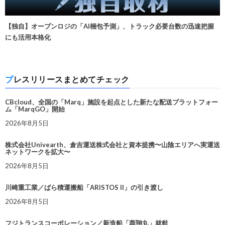
【独自】オープンロジの「AI梱包予測」、トラック必要台数の迅速把握
にも活用本格化
プレスリリースまとめてチェック
CBcloud、全国の「Marq」施設を起点とした新たな配送プラットフォー
ム「MarqGO」開始
2026年8月5日
株式会社Univearth、倉吉運送株式会社と資本提携〜山陰エリアへ実運送
ネットワークを拡大〜
2026年8月5日
川崎重工業／ばら積運搬船「ARISTOS II」の引き渡し
2026年8月5日
フジトランスコーポレーション／新造船「蓉翔丸」就航