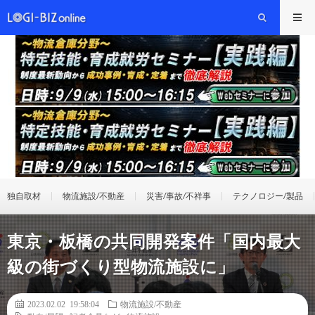
独自取材
物流施設/不動産
災害/事故/不祥事
テクノロジー/製品
東京・板橋の共同開発案件「国内最大
級の街づくり型物流施設に」
2023.02.02 19:58:04
物流施設/不動産