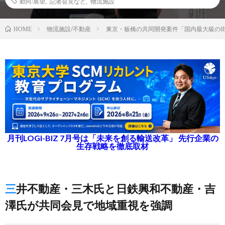
動向/展望
,
記者会見など
,
物流施設
物流施設/不動産
東京・板橋の共同開発案件「国内最大級の
HOME
月刊LOGI-BIZ 7月号は「未来を創る輸送改革」 先行企業の
生存戦略を徹底取材
三井不動産・三木氏と日鉄興和不動産・吉
澤氏が共同会見で地域重視を強調