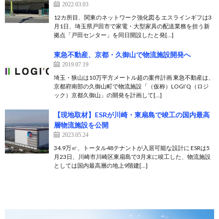
2022.03.03
12カ所目、関東のネットワーク強化図る エスラインギフは3
月1日、埼玉県戸田市で家電・大型家具の配送業務を担う新
拠点「戸田センター」を同日開設したと発[…]
東急不動産、京都・久御山で物流施設開発へ
2019.07.19
埼玉・狭山は10万平方メートル超の案件計画 東急不動産は、
京都府南部の久御山町で物流施設「（仮称）LOGI’Q（ロジ
ック）京都久御山」の開発を計画して[…]
【現地取材】ESRが川崎・東扇島で竣工の国内最高
層物流施設を公開
2023.05.24
34.9万㎡、トータル48テナントが入居可能な設計に ESRは5
月23日、川崎市川崎区東扇島で3月末に竣工した、物流施設
としては国内最高層の地上9階建[…]