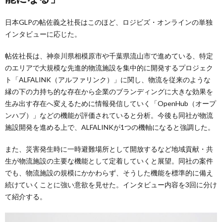
日本GLPの帖佐義之社長はこのほど、ロジビズ・オンラインの単独
インタビューに応じた。
帖佐社長は、神奈川県相模原市や千葉県流山市で進めている、特定
のエリアで大規模な先進的物流施設を集中的に開発するプロジェク
ト「ALFALINK（アルファリンク）」に関し、物流を従来のような
縁の下の力持ち的な存在から企業のブランディングに大きな効果を
生み出す存在へ変えるために情報発信していく「OpenHub（オープ
ンハブ）」などの機能が評価されていると分析。今後も同社が物流
施設開発を進める上で、ALFALINKが1つの機軸になると強調した。
また、災害発生時に一時避難場所として開放するなど地域貢献・共
生が物流施設の主要な機能として定着していくと展望。同社の案件
でも、物流施設の規模にかかわらず、そうした機能を標準的に備え
続けていくことに強い意欲を見せた。インタビュー内容を3回に分け
て紹介する。