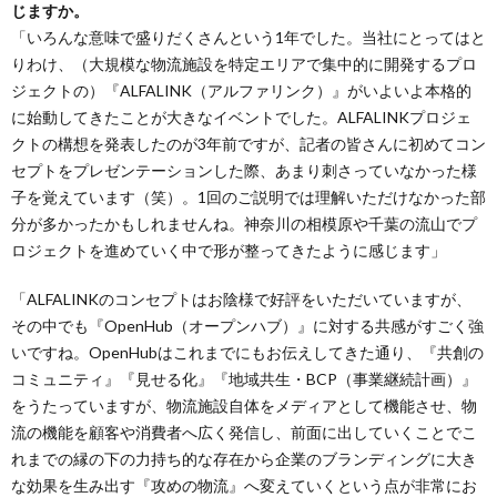
じますか。
「いろんな意味で盛りだくさんという1年でした。当社にとってはと
りわけ、（大規模な物流施設を特定エリアで集中的に開発するプロ
ジェクトの）『ALFALINK（アルファリンク）』がいよいよ本格的
に始動してきたことが大きなイベントでした。ALFALINKプロジェ
クトの構想を発表したのが3年前ですが、記者の皆さんに初めてコン
セプトをプレゼンテーションした際、あまり刺さっていなかった様
子を覚えています（笑）。1回のご説明では理解いただけなかった部
分が多かったかもしれませんね。神奈川の相模原や千葉の流山でプ
ロジェクトを進めていく中で形が整ってきたように感じます」
「ALFALINKのコンセプトはお陰様で好評をいただいていますが、
その中でも『OpenHub（オープンハブ）』に対する共感がすごく強
いですね。OpenHubはこれまでにもお伝えしてきた通り、『共創の
コミュニティ』『見せる化』『地域共生・BCP（事業継続計画）』
をうたっていますが、物流施設自体をメディアとして機能させ、物
流の機能を顧客や消費者へ広く発信し、前面に出していくことでこ
れまでの縁の下の力持ち的な存在から企業のブランディングに大き
な効果を生み出す『攻めの物流』へ変えていくという点が非常にお