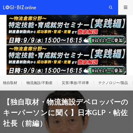
独自取材
物流施設/不動産
災害/事故/不祥事
テクノロジー/製品
【独自取材・物流施設デベロッパーの
キーパーソンに聞く】日本GLP・帖佐
社長（前編）