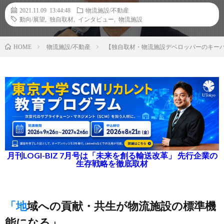
2021.11.09 13:44:48
物流施設/不動産
動向/展望
,
独自取材
,
インタビュー
,
物流施設
物流施設/不動産
【独自取材・物流施設デベロッパーのキーパ
HOME
月刊LOGI-BIZ 7月号は「未来を創る輸送改革」 先行企業の
生存戦略を徹底取材
「地域への貢献・共生が物流施設の標準機
能になる」