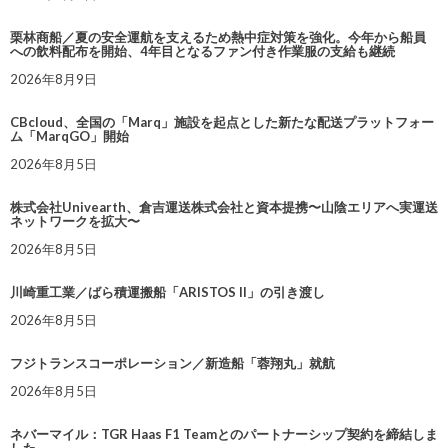
栗林商船／夏の安全運航を支えるため熱中症対策を強化。今年から船員
への飲料配布を開始、4年目となるファン付き作業服の支給も継続
2026年8月9日
CBcloud、全国の「Marq」施設を起点とした新たな配送プラットフォー
ム「MarqGO」開始
2026年8月5日
株式会社Univearth、倉吉運送株式会社と資本提携〜山陰エリアへ実運送
ネットワークを拡大〜
2026年8月5日
川崎重工業／ばら積運搬船「ARISTOS II」の引き渡し
2026年8月5日
フジトランスコーポレーション／新造船「蓉翔丸」就航
2026年8月5日
ネバーマイル：TGR Haas F1 Teamとのパートナーシップ契約を締結しま