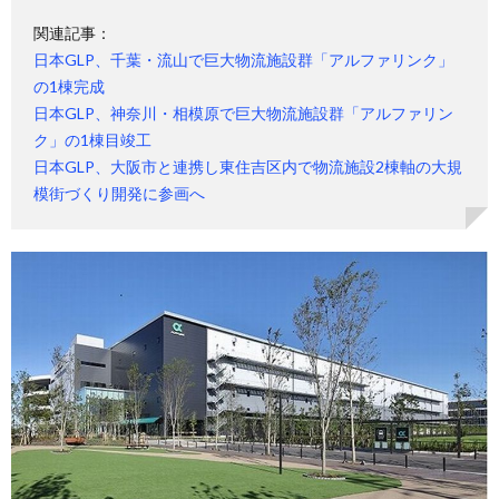
関連記事：
日本GLP、千葉・流山で巨大物流施設群「アルファリンク」
の1棟完成
日本GLP、神奈川・相模原で巨大物流施設群「アルファリン
ク」の1棟目竣工
日本GLP、大阪市と連携し東住吉区内で物流施設2棟軸の大規
模街づくり開発に参画へ