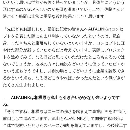
いという思いは従前から強く持っていましたが、具体的にどういう
形にするのがGLPらしいのかを研ぎ澄ませていく上で、佐藤さんと
過ごせた時間は非常に重要な役割を果たしたと思います」
「先ほどもお話しした、最初に記者の皆さんへALFALINKのコンセ
プトを公表した際にあまり刺さっていなかったというのは、私自
身、まだきちんと腹落ちしていないといいますか、コンセプトにぼ
やけた部分が残っていたからだと考えています。実際にプロジェク
トを進めてみて、なるほどと思っていただけたところもあるのでは
ないでしょうか。地域の方々に施設をどのように使っていただくか
という点もそうですし、共創の場としてどのように企業を誘致でき
るかという点も、なるほどこうやればよかったんだという気づきが
たくさん生まれました」
――ALFALINKは相模原も流山も引き合いがかなり強いようです
ね。
「そうですね。相模原はニーズの強さを踏まえて事業計画を3年近く
前倒しして進めています。流山もALFALINKとして開発する部分は
全体で契約いただけたスペースが8割を越えていますし、今後竣工す