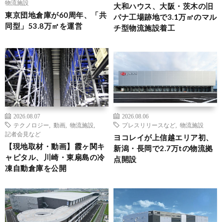
物流施設
大和ハウス、大阪・茨木の旧
東京団地倉庫が60周年、「共
パナ工場跡地で3.1万㎡のマル
同型」53.8万㎡を運営
チ型物流施設着工
2026.08.07
2026.08.06
テクノロジー
,
動画
,
物流施設
,
プレスリリースなど
,
物流施設
記者会見など
ヨコレイが上信越エリア初、
【現地取材・動画】霞ヶ関キ
新潟・長岡で2.7万tの物流拠
ャピタル、川崎・東扇島の冷
点開設
凍自動倉庫を公開