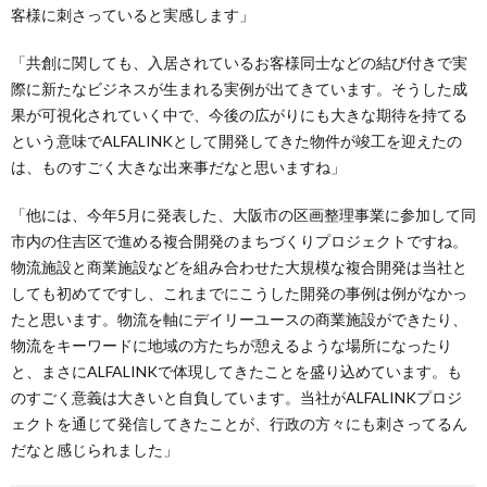
客様に刺さっていると実感します」
「共創に関しても、入居されているお客様同士などの結び付きで実
際に新たなビジネスが生まれる実例が出てきています。そうした成
果が可視化されていく中で、今後の広がりにも大きな期待を持てる
という意味でALFALINKとして開発してきた物件が竣工を迎えたの
は、ものすごく大きな出来事だなと思いますね」
「他には、今年5月に発表した、大阪市の区画整理事業に参加して同
市内の住吉区で進める複合開発のまちづくりプロジェクトですね。
物流施設と商業施設などを組み合わせた大規模な複合開発は当社と
しても初めてですし、これまでにこうした開発の事例は例がなかっ
たと思います。物流を軸にデイリーユースの商業施設ができたり、
物流をキーワードに地域の方たちが憩えるような場所になったり
と、まさにALFALINKで体現してきたことを盛り込めています。も
のすごく意義は大きいと自負しています。当社がALFALINKプロジ
ェクトを通じて発信してきたことが、行政の方々にも刺さってるん
だなと感じられました」