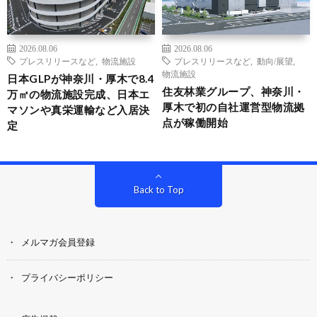
2026.08.06
2026.08.06
プレスリリースなど
,
物流施設
プレスリリースなど
,
動向/展望
,
物流施設
日本GLPが神奈川・厚木で8.4
住友林業グループ、神奈川・
万㎡の物流施設完成、日本エ
厚木で初の自社運営型物流拠
マソンや真栄運輸など入居決
点が稼働開始
定
Back to Top
メルマガ会員登録
プライバシーポリシー