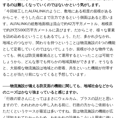
するのは難しくなっていくのではないかという気がします。
「今回竣工したALFALINKのように、敷地にある程度の規模がある
からこそ、そうした点にまで注力できるという側面はあると思いま
す。ALFALINKの総敷地面積は流山で約42万平方メートル、相模原
で約29万5000万平方メートルに及びます。だからこそ、様々な要素
を詰め込めるということもあるでしょう。ただ、多かれ少なかれ、
地域とのつながり、関わりを持つということは物流施設の1つの機能
として定着していくのではないでしょうか。規模が小さな物件であ
っても、例えば防災備蓄拠点として運用するといったことは可能で
しょうから、どんな形でも何らかの地域貢献ができます。そうなる
と、大規模な物流施設は地域との密着、共生といった機能が付帯す
ることが当たり前になってくると予想しています」
――物流施設が備える防災面の機能に関しても、地域社会などから
のニーズはかなり強まっていると感じますか。
「行政の皆さんにとってはまさにウェルカム、プラスの話だと思い
ますので、われわれから申し入れる前に、行政の方からご依頼をい
ただくというケースが最近は多いですね。昔は物流施設の機能が広
く認知されてなかったため、われわれの設備をこういう用途に使い