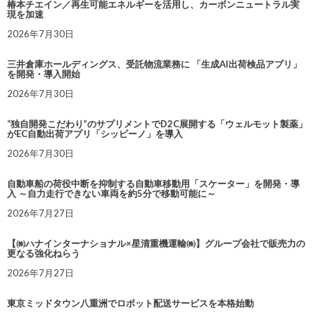
椿本チエイン／再生可能エネルギーを活用し、カーボンニュートラル実
現を加速
2026年7月30日
三井倉庫ホールディングス、受託物流業務に 「生成AI出荷検品アプリ」
を開発・導入開始
2026年7月30日
“独自開発こだわり”のサプリメントでD2C展開する「ウェルモット製薬」
がEC自動出荷アプリ「シッピーノ」を導入
2026年7月30日
自動車船の荷役中断を抑制する自動車移動用「スケーター」を開発・導
入 ～自力走行できない車両を約5分で移動可能に～
2026年7月27日
【㈱ハナインターナショナル×星清重機運輸㈱】グループ会社で販売力の
更なる強化ねらう
2026年7月27日
東京ミッドタウン八重洲でロボット配送サービスを本格始動