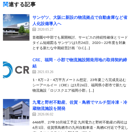
関連する記事
サンゲツ、大阪に新設の物流拠点で自動倉庫など省
人化設備導入へ
2020.05.27
首都圏や中部でも展開検討、サービスの持続性確保とリード
タイム短縮図る サンゲツは5月26日、2020～22年度を対象
とする新たな中期経営計画「D.C.[…]
CRE、福岡・小郡で物流施設開発用地の取得契約締
結
2021.03.26
1・8万～2・4万平方メートル想定、23年夏ごろ完成見込む
シーアールイー（CRE）は3月26日、福岡県小郡市で新たな
物流施設「ロジスクエア福岡小郡」[…]
九電と野村不動産、佐賀・鳥栖でマルチ型冷凍・冷
蔵物流施設を開発
2026.06.02
6468坪、27年10月竣工予定 九州電力と野村不動産の両社は
6月1日、佐賀県鳥栖市の九州自動車道・鳥栖IC付近で予定し