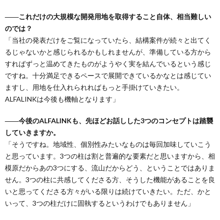
――これだけの大規模な開発用地を取得すること自体、相当難しい
のでは？
「当社の発表だけをご覧になっていたら、結構案件が続々と出てく
るじゃないかと感じられるかもしれませんが、準備している方から
すればずっと温めてきたものがようやく実を結んでいるという感じ
ですね。十分満足できるペースで展開できているかなとは感じてい
ますし、用地を仕入れられればもっと手掛けていきたい。
ALFALINKは今後も機軸となります」
――今後のALFALINKも、先ほどお話しした3つのコンセプトは踏襲
していきますか。
「そうですね。地域性、個別性みたいなものは毎回加味していこう
と思っています。3つの柱は割と普遍的な要素だと思いますから、相
模原だからあの3つにする、流山だからどう、ということではありま
せん。3つの柱に共感してくださる方、そうした機能があることを良
いと思ってくださる方々がいる限りは続けていきたい。ただ、かと
いって、3つの柱だけに固執するというわけでもありません」