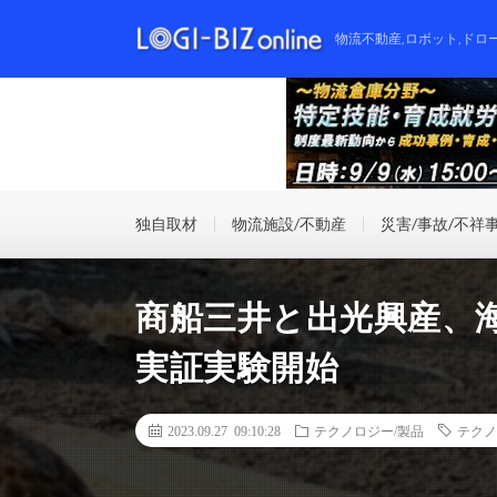
物流不動産,ロボット,ドロ
独自取材
物流施設/不動産
災害/事故/不祥
商船三井と出光興産、
実証実験開始
2023.09.27 09:10:28
テクノロジー/製品
テクノ