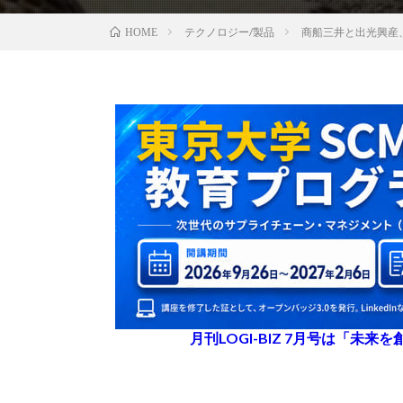
テクノロジー/製品
商船三井と出光興産
HOME
月刊LOGI-BIZ 7月号は「未