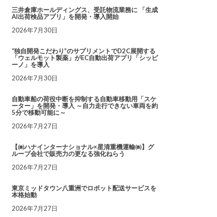
三井倉庫ホールディングス、受託物流業務に 「生成
AI出荷検品アプリ」を開発・導入開始
2026年7月30日
“独自開発こだわり”のサプリメントでD2C展開する
「ウェルモット製薬」がEC自動出荷アプリ「シッピ
ーノ」を導入
2026年7月30日
自動車船の荷役中断を抑制する自動車移動用「スケ
ーター」を開発・導入 ～自力走行できない車両を約
5分で移動可能に～
2026年7月27日
【㈱ハナインターナショナル×星清重機運輸㈱】グ
ループ会社で販売力の更なる強化ねらう
2026年7月27日
東京ミッドタウン八重洲でロボット配送サービスを
本格始動
2026年7月27日