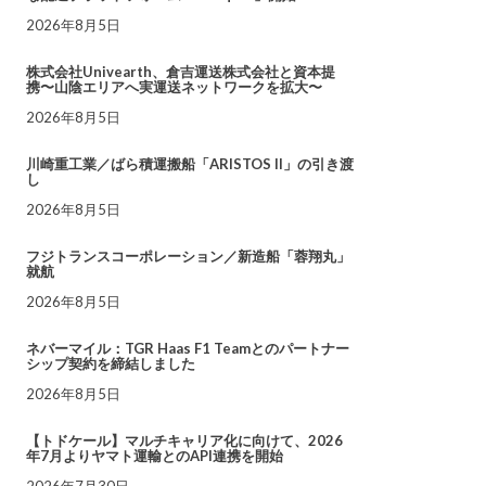
2026年8月5日
株式会社Univearth、倉吉運送株式会社と資本提
携〜山陰エリアへ実運送ネットワークを拡大〜
2026年8月5日
川崎重工業／ばら積運搬船「ARISTOS II」の引き渡
し
2026年8月5日
フジトランスコーポレーション／新造船「蓉翔丸」
就航
2026年8月5日
ネバーマイル：TGR Haas F1 Teamとのパートナー
シップ契約を締結しました
2026年8月5日
【トドケール】マルチキャリア化に向けて、2026
年7月よりヤマト運輸とのAPI連携を開始
2026年7月30日