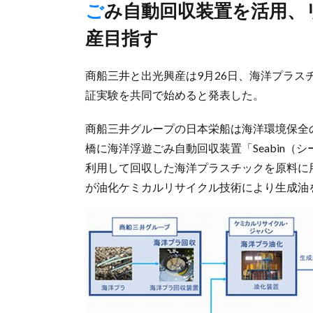
ごみ自動回収装置を活用、リニューアブルの化学品や燃料油生
産目指す
商船三井と出光興産は9月26日、海洋プラ
証実験を共同で始めると発表した。
商船三井グループの日本栄船は海洋環境保全
橋に海洋浮遊ごみ自動回収装置「Seabin（シ
利用して回収した海洋プラスチックを原料に
が油化ケミカルリサイクル技術により生成油