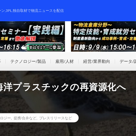
ーン,3PL,独自取材で物流ニュースを配信
事
テクノロジー/製品
雇用/人材
経営/業界動向
データ/
海洋プラスチックの再資源化へ
ロジー
,
提携/合弁など
,
プレスリリースなど