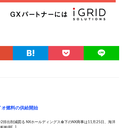
イオ燃料の供給開始
排出削減図る NXホールディングス傘下のNX商事は11月25日、海洋
船舶用[…]