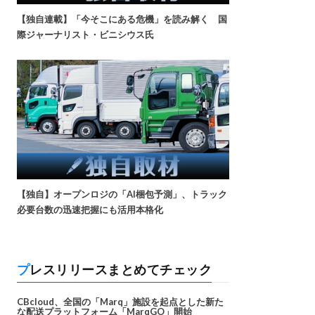
【独自連載】「今そこにある危機」を読み解く 国
際ジャーナリスト・ビニシウス氏
【独自】オープンロジの「AI梱包予測」、トラック
必要台数の迅速把握にも活用本格化
プレスリリースまとめてチェック
CBcloud、全国の「Marq」施設を起点とした新た
な配送プラットフォーム「MarqGO」開始