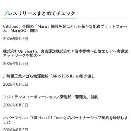
プレスリリースまとめてチェック
CBcloud、全国の「Marq」施設を起点とした新たな配送プラットフォー
ム「MarqGO」開始
2026年8月5日
株式会社Univearth、倉吉運送株式会社と資本提携〜山陰エリアへ実運送
ネットワークを拡大〜
2026年8月5日
川崎重工業／ばら積運搬船「ARISTOS II」の引き渡し
2026年8月5日
フジトランスコーポレーション／新造船「蓉翔丸」就航
2026年8月5日
ネバーマイル：TGR Haas F1 Teamとのパートナーシップ契約を締結しま
した
2026年8月5日