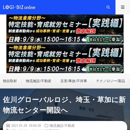
独自取材
物流施設/不動産
災害/事故/不祥事
テクノロジー/製品
佐川グローバルロジ、埼玉・草加に新
物流センター開設へ
2021.01.28 19:04:28
物流施設/不動産