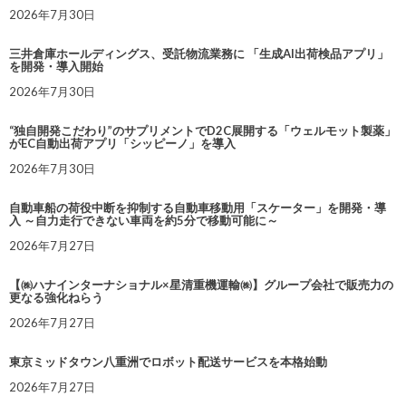
2026年7月30日
三井倉庫ホールディングス、受託物流業務に 「生成AI出荷検品アプリ」
を開発・導入開始
2026年7月30日
“独自開発こだわり”のサプリメントでD2C展開する「ウェルモット製薬」
がEC自動出荷アプリ「シッピーノ」を導入
2026年7月30日
自動車船の荷役中断を抑制する自動車移動用「スケーター」を開発・導
入 ～自力走行できない車両を約5分で移動可能に～
2026年7月27日
【㈱ハナインターナショナル×星清重機運輸㈱】グループ会社で販売力の
更なる強化ねらう
2026年7月27日
東京ミッドタウン八重洲でロボット配送サービスを本格始動
2026年7月27日