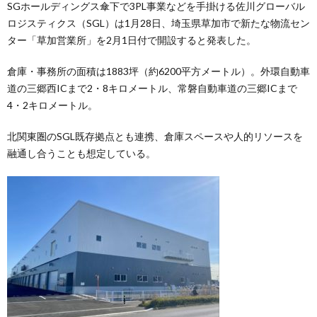
SGホールディングス傘下で3PL事業などを手掛ける佐川グローバル
ロジスティクス（SGL）は1月28日、埼玉県草加市で新たな物流セン
ター「草加営業所」を2月1日付で開設すると発表した。
倉庫・事務所の面積は1883坪（約6200平方メートル）。外環自動車
道の三郷西ICまで2・8キロメートル、常磐自動車道の三郷ICまで
4・2キロメートル。
北関東圏のSGL既存拠点とも連携、倉庫スペースや人的リソースを
融通し合うことも想定している。