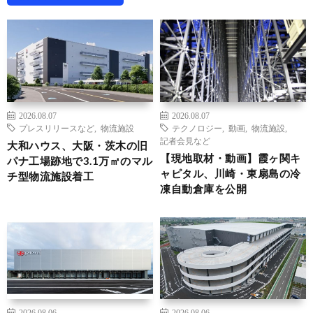
2026.08.07
2026.08.07
プレスリリースなど
,
物流施設
テクノロジー
,
動画
,
物流施設
,
記者会見など
大和ハウス、大阪・茨木の旧
【現地取材・動画】霞ヶ関キ
パナ工場跡地で3.1万㎡のマル
ャピタル、川崎・東扇島の冷
チ型物流施設着工
凍自動倉庫を公開
2026.08.06
2026.08.06