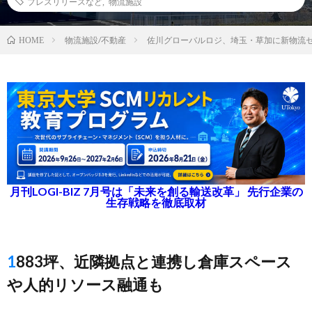
プレスリリースなど
,
物流施設
物流施設/不動産
佐川グローバルロジ、埼玉・草加に新物流
HOME
月刊LOGI-BIZ 7月号は「未来を創る輸送改革」 先行企業の
生存戦略を徹底取材
1883坪、近隣拠点と連携し倉庫スペース
や人的リソース融通も