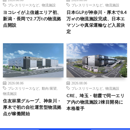
プレスリリースなど
,
物流施設
プレスリリースなど
,
物流施設
ヨコレイが上信越エリア初、
日本GLPが神奈川・厚木で8.4
新潟・長岡で2.7万tの物流拠
万㎡の物流施設完成、日本エ
点開設
マソンや真栄運輸など入居決
定
2026.08.06
2026.08.06
プレスリリースなど
,
動向/展望
,
プレスリリースなど
,
物流施設
物流施設
CRE、埼玉・朝霞で同一エリ
住友林業グループ、神奈川・
ア内の物流施設2棟目開発に
厚木で初の自社運営型物流拠
本格着手
点が稼働開始