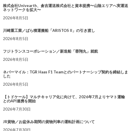
株式会社Univearth、倉吉運送株式会社と資本提携〜山陰エリアへ実運送
ネットワークを拡大〜
2026年8月5日
川崎重工業／ばら積運搬船「ARISTOS II」の引き渡し
2026年8月5日
フジトランスコーポレーション／新造船「蓉翔丸」就航
2026年8月5日
ネバーマイル：TGR Haas F1 Teamとのパートナーシップ契約を締結しま
した
2026年8月5日
【トドケール】マルチキャリア化に向けて、2026年7月よりヤマト運輸
とのAPI連携を開始
2026年7月30日
JR貨物／お盆休み期間の貨物列車の運転計画について
2026年7月30日