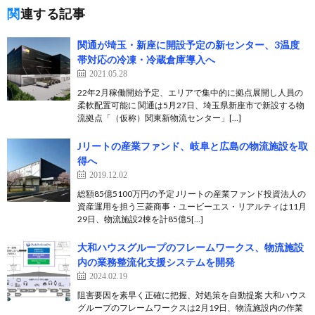
関連する記事
関通が埼玉・新座に開設予定の新センター、3温度
帯対応の冷凍・冷蔵倉庫導入へ
2021.05.28
22年2月稼働開始予定、エリアで集中的に拠点展開し人員の
柔軟配置可能に 関通は5月27日、埼玉県新座市で新設する物
流拠点「（仮称）関東新物流センター」[…]
Jリートの産業ファンド、岐阜と広島の物流施設を取
得へ
2019.12.02
総額85億5100万円の予定 Jリートの産業ファンド投資法人の
資産運用を担う三菱商事・ユービーエス・リアルティは11月
29日、物流施設2棟を計85億5[…]
大和ハウスグループのフレームワークス、物流施設
内の業務整流化支援システムを開発
2024.02.19
阻害要因を素早く正確に把握、対処策を自動提案 大和ハウス
グループのフレームワークスは2月19日、物流施設内の作業