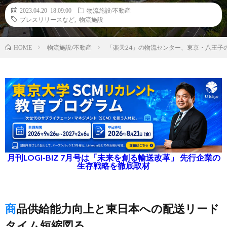
2023.04.20 18:09:00
物流施設/不動産
プレスリリースなど
,
物流施設
物流施設/不動産
「楽天24」の物流センター、東京・八王子
HOME
月刊LOGI-BIZ 7月号は「未来を創る輸送改革」 先行企業の
生存戦略を徹底取材
商品供給能力向上と東日本への配送リード
タイム短縮図る