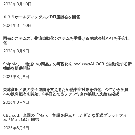
2026年8月10日
ＳＢＳホールディングス／DEI座談会を開催
2026年8月10日
両備システムズ、物流自動化システムを手掛ける 株式会社APTを子会社
化
2026年8月9日
Shippio、「輸送中の商品」の可視化をInvoiceのAI-OCRで自動化する新
機能を提供開始
2026年8月9日
栗林商船／夏の安全運航を支えるため熱中症対策を強化。今年から船員
への飲料配布を開始、4年目となるファン付き作業服の支給も継続
2026年8月9日
CBcloud、全国の「Marq」施設を起点とした新たな配送プラットフォー
ム「MarqGO」開始
2026年8月5日