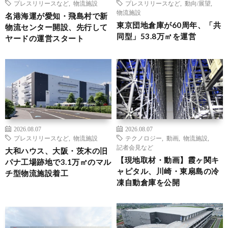
プレスリリースなど
,
物流施設
プレスリリースなど
,
動向/展望
,
物流施設
名港海運が愛知・飛島村で新
東京団地倉庫が60周年、「共
物流センター開設、先行して
同型」53.8万㎡を運営
ヤードの運営スタート
2026.08.07
2026.08.07
プレスリリースなど
,
物流施設
テクノロジー
,
動画
,
物流施設
,
記者会見など
大和ハウス、大阪・茨木の旧
【現地取材・動画】霞ヶ関キ
パナ工場跡地で3.1万㎡のマル
ャピタル、川崎・東扇島の冷
チ型物流施設着工
凍自動倉庫を公開