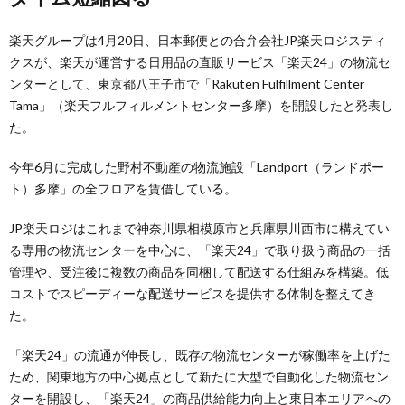
楽天グループは4月20日、日本郵便との合弁会社JP楽天ロジスティ
クスが、楽天が運営する日用品の直販サービス「楽天24」の物流セ
ンターとして、東京都八王子市で「Rakuten Fulfillment Center
Tama」（楽天フルフィルメントセンター多摩）を開設したと発表し
た。
今年6月に完成した野村不動産の物流施設「Landport（ランドポー
ト）多摩」の全フロアを賃借している。
JP楽天ロジはこれまで神奈川県相模原市と兵庫県川西市に構えてい
る専用の物流センターを中心に、「楽天24」で取り扱う商品の一括
管理や、受注後に複数の商品を同梱して配送する仕組みを構築。低
コストでスピーディーな配送サービスを提供する体制を整えてき
た。
「楽天24」の流通が伸長し、既存の物流センターが稼働率を上げた
ため、関東地方の中心拠点として新たに大型で自動化した物流セン
ターを開設し、「楽天24」の商品供給能力向上と東日本エリアへの