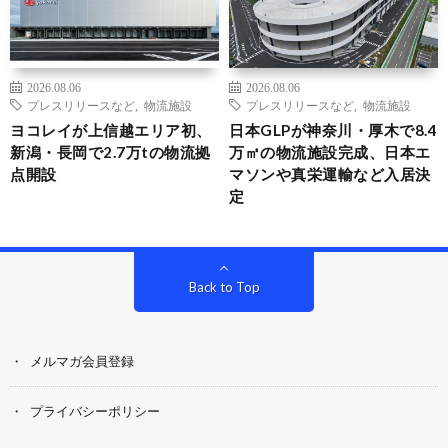
2026.08.06
2026.08.06
プレスリリースなど
,
物流施設
プレスリリースなど
,
物流施設
ヨコレイが上信越エリア初、
日本GLPが神奈川・厚木で8.4
新潟・長岡で2.7万tの物流拠
万㎡の物流施設完成、日本エ
点開設
マソンや真栄運輸など入居決
定
Back to Top
メルマガ会員登録
プライバシーポリシー