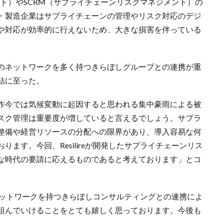
ト）やSCRM（サプライチェーンリスクマネジメント）の
・製造企業はサプライチェーンの管理やリスク対応のデジ
や対応が効率的に行えないため、大きな損害を伴っている
のネットワークを多く持つきらぼしグループとの連携が重
結に至った。
昨今では気候変動に起因すると思われる集中豪雨による被
スク管理は重要度が増していると言えるでしょう。サプラ
整備や経営リソースの分配への限界があり、導入容易な何
ます。今回、Resilireが開発したサプライチェーンリス
な時代の要請に応えるものであると考えております」とコ
業のネットワークを持つきらぼしコンサルティングとの連携によ
組んでいけることをとても嬉しく思っております。今後も