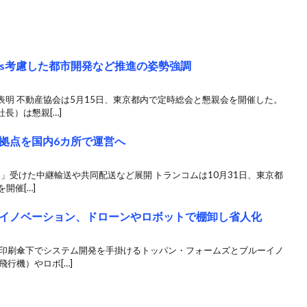
Gs考慮した都市開発など推進の姿勢強調
明 不動産協会は5月15日、東京都内で定時総会と懇親会を開催した。
長）は懇親[…]
拠点を国内6カ所で運営へ
題」受けた中継輸送や共同配送など展開 トランコムは10月31日、東京都
開催[…]
イノベーション、ドローンやロボットで棚卸し省人化
版印刷傘下でシステム開発を手掛けるトッパン・フォームズとブルーイノ
行機）やロボ[…]