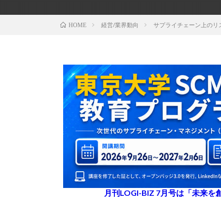
経営/業界動向
サプライチェーン上のリス
HOME
月刊LOGI-BIZ 7月号は「未