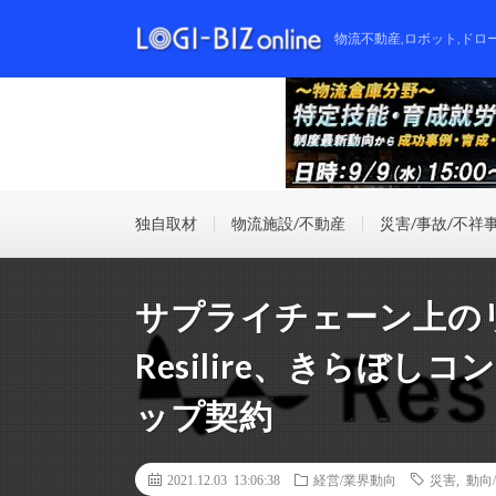
物流不動産,ロボット,ドロ
独自取材
物流施設/不動産
災害/事故/不祥
サプライチェーン上の
Resilire、きらぼ
ップ契約
2021.12.03 13:06:38
経営/業界動向
災害
,
動向