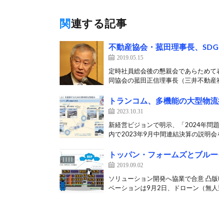
関連する記事
不動産協会・菰田理事長、SD
2019.05.15
定時社員総会後の懇親会であらためて表
同協会の菰田正信理事長（三井不動産社
トランコム、多機能の大型物流
2023.10.31
新経営ビジョンで明示、「2024年問
内で2023年9月中間連結決算の説明会を
トッパン・フォームズとブルー
2019.09.02
ソリューション開発へ協業で合意 凸
ベーションは9月2日、ドローン（無人飛