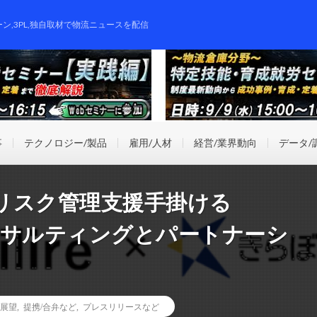
ーン,3PL,独自取材で物流ニュースを配信
事
テクノロジー/製品
雇用/人材
経営/業界動向
データ/
リスク管理支援手掛ける
しコンサルティングとパートナーシ
/展望
,
提携/合弁など
,
プレスリリースなど