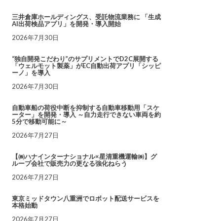
三井倉庫ホールディングス、受託物流業務に 「生成
AI出荷検品アプリ」を開発・導入開始
2026年7月30日
“独自開発こだわり”のサプリメントでD2C展開する
「ウェルモット製薬」がEC自動出荷アプリ「シッピ
ーノ」を導入
2026年7月30日
自動車船の荷役中断を抑制する自動車移動用「スケ
ーター」を開発・導入 ～自力走行できない車両を約
5分で移動可能に～
2026年7月27日
【㈱ハナインターナショナル×星清重機運輸㈱】グ
ループ会社で販売力の更なる強化ねらう
2026年7月27日
東京ミッドタウン八重洲でロボット配送サービスを
本格始動
2026年7月27日