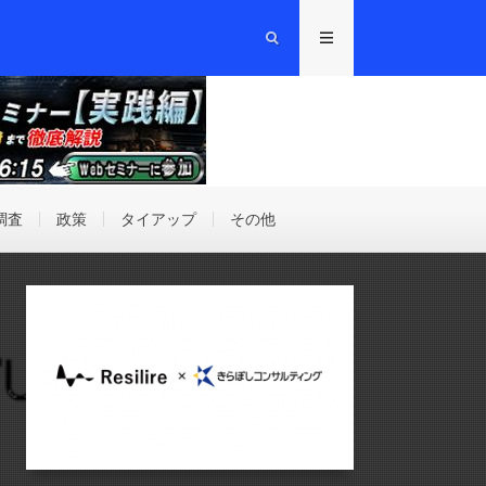
調査
政策
タイアップ
その他