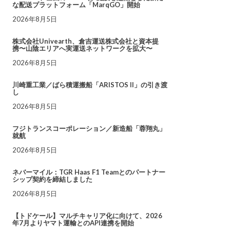
な配送プラットフォーム「MarqGO」開始
2026年8月5日
株式会社Univearth、倉吉運送株式会社と資本提
携〜山陰エリアへ実運送ネットワークを拡大〜
2026年8月5日
川崎重工業／ばら積運搬船「ARISTOS II」の引き渡
し
2026年8月5日
フジトランスコーポレーション／新造船「蓉翔丸」
就航
2026年8月5日
ネバーマイル：TGR Haas F1 Teamとのパートナー
シップ契約を締結しました
2026年8月5日
【トドケール】マルチキャリア化に向けて、2026
年7月よりヤマト運輸とのAPI連携を開始