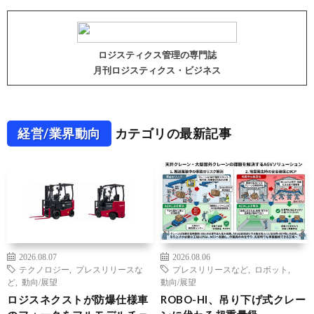
ロジスティクス管理の専門誌
月刊ロジスティクス・ビジネス
経営/業界動向
カテゴリの最新記事
2026.08.07
2026.08.06
テクノロジー
,
プレスリリースな
プレスリリースなど
,
ロボット
,
ど
,
動向/展望
動向/展望
ロジスネクストが防爆仕様車
ROBO-HI、吊り下げ式クレー