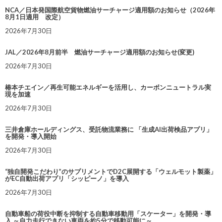
NCA／日本発国際航空貨物燃油サーチャージ適用額のお知らせ（2026年
8月1日適用 改定）
2026年7月30日
JAL／2026年8月前半 燃油サーチャージ適用額のお知らせ(変更)
2026年7月30日
椿本チエイン／再生可能エネルギーを活用し、カーボンニュートラル実
現を加速
2026年7月30日
三井倉庫ホールディングス、受託物流業務に 「生成AI出荷検品アプリ」
を開発・導入開始
2026年7月30日
“独自開発こだわり”のサプリメントでD2C展開する「ウェルモット製薬」
がEC自動出荷アプリ「シッピーノ」を導入
2026年7月30日
自動車船の荷役中断を抑制する自動車移動用「スケーター」を開発・導
入 ～自力走行できない車両を約5分で移動可能に～