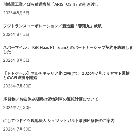
川崎重工業／ばら積運搬船「ARISTOS II」の引き渡し
2026年8月5日
フジトランスコーポレーション／新造船「蓉翔丸」就航
2026年8月5日
ネバーマイル：TGR Haas F1 Teamとのパートナーシップ契約を締結しま
した
2026年8月5日
【トドケール】マルチキャリア化に向けて、2026年7月よりヤマト運輸
とのAPI連携を開始
2026年7月30日
JR貨物／お盆休み期間の貨物列車の運転計画について
2026年7月30日
にしてつドイツ現地法人 シュツットガルト事務所移転のご案内
2026年7月30日