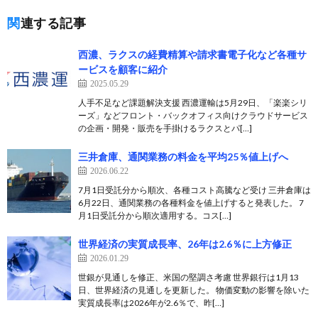
関連する記事
西濃、ラクスの経費精算や請求書電子化など各種サ
ービスを顧客に紹介
2025.05.29
人手不足など課題解決支援 西濃運輸は5月29日、「楽楽シリ
ーズ」などフロント・バックオフィス向けクラウドサービス
の企画・開発・販売を手掛けるラクスとパ[…]
三井倉庫、通関業務の料金を平均25％値上げへ
2026.06.22
7月1日受託分から順次、各種コスト高騰など受け 三井倉庫は
6月22日、通関業務の各種料金を値上げすると発表した。 7
月1日受託分から順次適用する。コス[…]
世界経済の実質成長率、26年は2.6％に上方修正
2026.01.29
世銀が見通しを修正、米国の堅調さ考慮 世界銀行は1月13
日、世界経済の見通しを更新した。 物価変動の影響を除いた
実質成長率は2026年が2.6％で、昨[…]