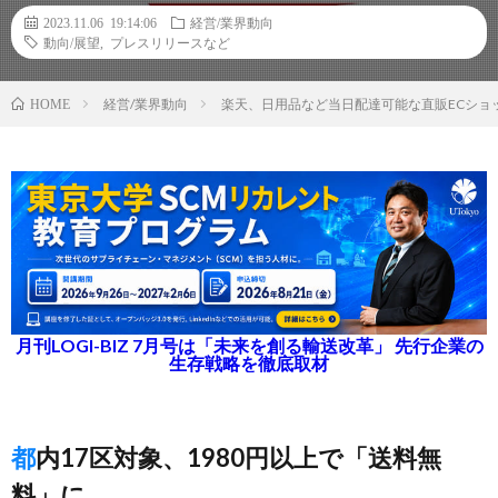
2023.11.06 19:14:06
経営/業界動向
動向/展望
,
プレスリリースなど
経営/業界動向
楽天、日用品など当日配達可能な直販ECショ
HOME
月刊LOGI-BIZ 7月号は「未来を創る輸送改革」 先行企業の
生存戦略を徹底取材
都内17区対象、1980円以上で「送料無
料」に