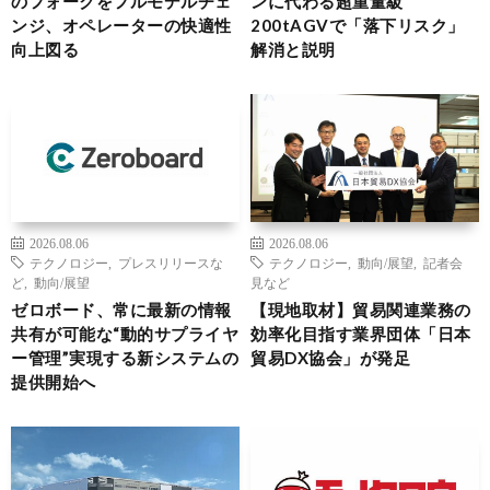
のフォークをフルモデルチェ
ンに代わる超重量級
ンジ、オペレーターの快適性
200tAGVで「落下リスク」
向上図る
解消と説明
2026.08.06
2026.08.06
テクノロジー
,
プレスリリースな
テクノロジー
,
動向/展望
,
記者会
ど
,
動向/展望
見など
ゼロボード、常に最新の情報
【現地取材】貿易関連業務の
共有が可能な“動的サプライヤ
効率化目指す業界団体「日本
ー管理”実現する新システムの
貿易DX協会」が発足
提供開始へ