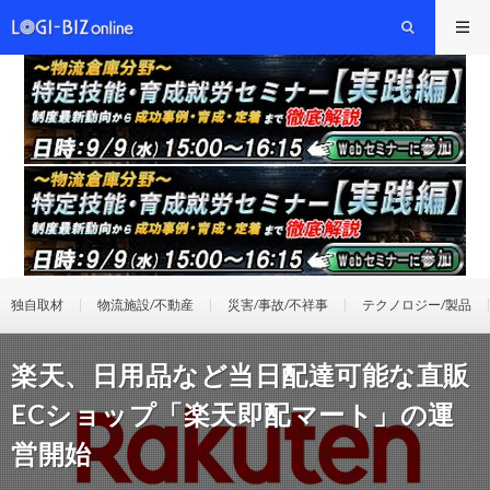
独自取材
物流施設/不動産
災害/事故/不祥事
テクノロジー/製品
楽天、日用品など当日配達可能な直販
ECショップ「楽天即配マート」の運
営開始