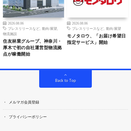
2026.08.06
2026.08.06
プレスリリースなど
,
動向/展望
,
プレスリリースなど
,
動向/展望
物流施設
モノタロウ、「お届け希望日
住友林業グループ、神奈川・
指定サービス」開始
厚木で初の自社運営型物流拠
点が稼働開始
Back to Top
メルマガ会員登録
プライバシーポリシー