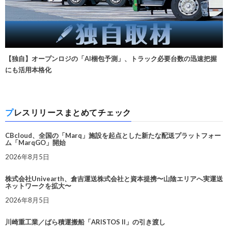
【独自】オープンロジの「AI梱包予測」、トラック必要台数の迅速把握
にも活用本格化
プレスリリースまとめてチェック
CBcloud、全国の「Marq」施設を起点とした新たな配送プラットフォー
ム「MarqGO」開始
2026年8月5日
株式会社Univearth、倉吉運送株式会社と資本提携〜山陰エリアへ実運送
ネットワークを拡大〜
2026年8月5日
川崎重工業／ばら積運搬船「ARISTOS II」の引き渡し