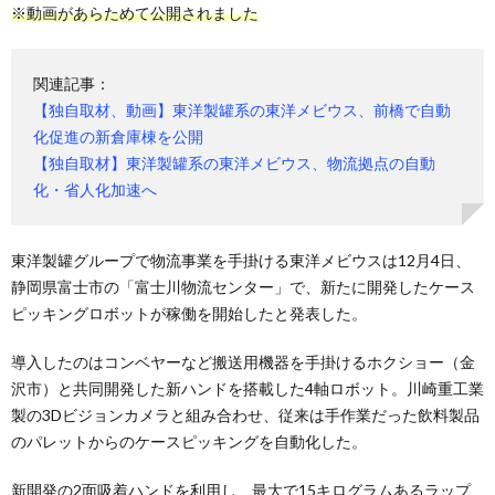
※動画があらためて公開されました
関連記事：
【独自取材、動画】東洋製罐系の東洋メビウス、前橋で自動
化促進の新倉庫棟を公開
【独自取材】東洋製罐系の東洋メビウス、物流拠点の自動
化・省人化加速へ
東洋製罐グループで物流事業を手掛ける東洋メビウスは12月4日、
静岡県富士市の「富士川物流センター」で、新たに開発したケース
ピッキングロボットが稼働を開始したと発表した。
導入したのはコンベヤーなど搬送用機器を手掛けるホクショー（金
沢市）と共同開発した新ハンドを搭載した4軸ロボット。川崎重工業
製の3Dビジョンカメラと組み合わせ、従来は手作業だった飲料製品
のパレットからのケースピッキングを自動化した。
新開発の2面吸着ハンドを利用し、最大で15キログラムあるラップ