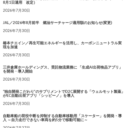
8月1日適用 改定）
2026年7月30日
JAL／2026年8月前半 燃油サーチャージ適用額のお知らせ(変更)
2026年7月30日
椿本チエイン／再生可能エネルギーを活用し、カーボンニュートラル実
現を加速
2026年7月30日
三井倉庫ホールディングス、受託物流業務に 「生成AI出荷検品アプリ」
を開発・導入開始
2026年7月30日
“独自開発こだわり”のサプリメントでD2C展開する「ウェルモット製薬」
がEC自動出荷アプリ「シッピーノ」を導入
2026年7月30日
自動車船の荷役中断を抑制する自動車移動用「スケーター」を開発・導
入 ～自力走行できない車両を約5分で移動可能に～
2026年7月27日