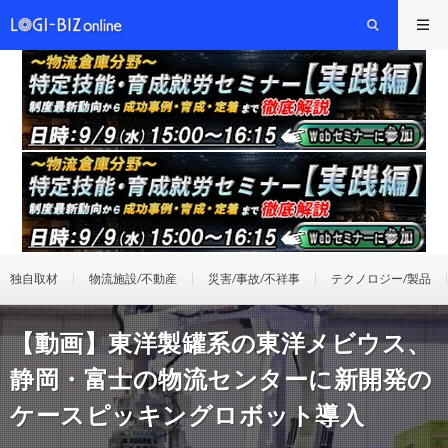
独自取材
物流施設/不動産
災害/事故/不祥事
テクノロジー/製品
【動画】東洋製罐系の東洋メビウス、
静岡・富士の物流センターに新開発の
ケースピッキングロボット導入