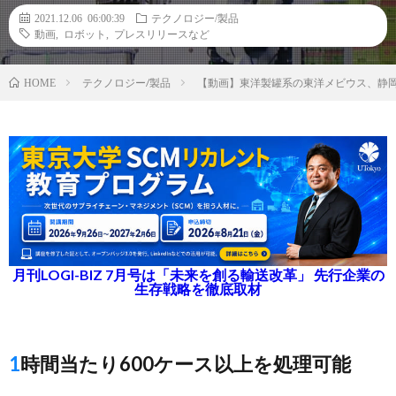
2021.12.06 06:00:39
テクノロジー/製品
動画
,
ロボット
,
プレスリリースなど
テクノロジー/製品
【動画】東洋製罐系の東洋メビウス、静
HOME
月刊LOGI-BIZ 7月号は「未来を創る輸送改革」 先行企業の
生存戦略を徹底取材
1時間当たり600ケース以上を処理可能