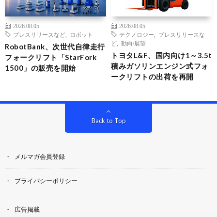
2026.08.05
2026.08.05
プレスリリースなど
,
ロボット
テクノロジー
,
プレスリリースな
ど
,
動向/展望
RobotBank、次世代自律走行
トヨタL&F、国内向け1～3.5t
フォークリフト「StarFork
積みガソリンエンジン式フォ
1500」の販売を開始
ークリフトの出荷を再開
Back to Top
メルマガ会員登録
プライバシーポリシー
広告掲載