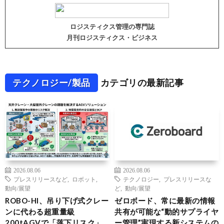
ロジスティクス管理の専門誌
月刊ロジスティクス・ビジネス
テクノロジー/製品
カテゴリの最新記事
2026.08.06
2026.08.06
プレスリリースなど
,
ロボット
,
テクノロジー
,
プレスリリースな
動向/展望
ど
,
動向/展望
ROBO-HI、吊り下げ式クレー
ゼロボード、常に最新の情報
ンに代わる超重量級
共有が可能な“動的サプライヤ
200tAGVで「落下リスク」
ー管理”実現する新システムの