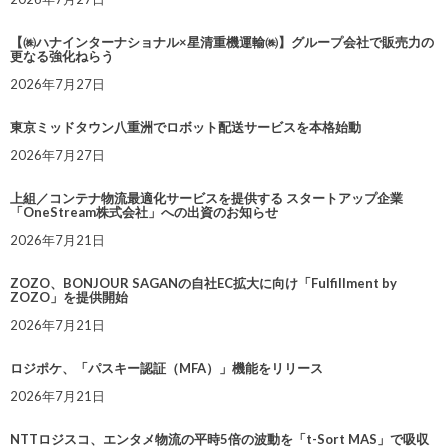
【㈱ハナインターナショナル×星清重機運輸㈱】グループ会社で販売力の
更なる強化ねらう
2026年7月27日
東京ミッドタウン八重洲でロボット配送サービスを本格始動
2026年7月27日
上組／コンテナ物流最適化サービスを提供する スタートアップ企業
「OneStream株式会社」への出資のお知らせ
2026年7月21日
ZOZO、BONJOUR SAGANの自社EC拡大に向け「Fulfillment by
ZOZO」を提供開始
2026年7月21日
ロジポケ、「パスキー認証（MFA）」機能をリリース
2026年7月21日
NTTロジスコ、エンタメ物流の平時5倍の波動を「t-Sort MAS」で吸収