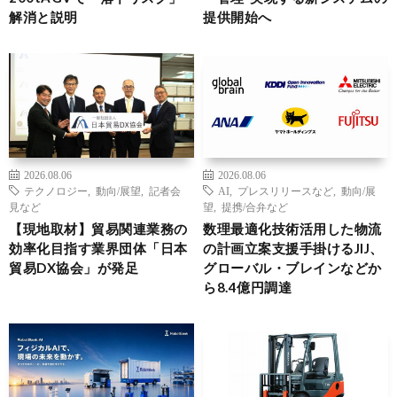
解消と説明
提供開始へ
2026.08.06
2026.08.06
テクノロジー
,
動向/展望
,
記者会
AI
,
プレスリリースなど
,
動向/展
見など
望
,
提携/合弁など
【現地取材】貿易関連業務の
数理最適化技術活用した物流
効率化目指す業界団体「日本
の計画立案支援手掛けるJIJ、
貿易DX協会」が発足
グローバル・ブレインなどか
ら8.4億円調達