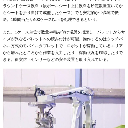
ラウンドケース飲料（段ボールシート上に飲料を所定数量置いてか
らシートを折り曲げて成型したケース）でも安定的かつ高速で搬
送。1時間当たり600ケース以上を処理できるという。
また、1ケース単位で数量や積み付け場所を指定し、パレットからサ
イズが異なるパレットへの積み付けが可能。操作するのはタッチパ
ネル方式のモバイルタブレットで、ロボットが稼働しているエリア
から離れたところから作業を入力したり、稼働状況を確認したりで
きる。衝突防止センサーなどの安全装置も取り入れている。