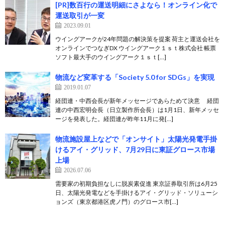
[PR]数百行の運送明細にさよなら！オンライン化で
運送取引が一変
2023.09.01
ウイングアークが24年問題の解決策を提案 荷主と運送会社を
オンラインでつなぎDX ウイングアーク１ｓｔ株式会社 帳票
ソフト最大手のウイングアーク１ｓｔ[…]
物流など変革する「Society 5.0 for SDGs」を実現
2019.01.07
経団連・中西会長が新年メッセージであらためて決意 経団
連の中西宏明会長（日立製作所会長）は1月1日、新年メッセ
ージを発表した。経団連が昨年11月に発[…]
物流施設屋上などで「オンサイト」太陽光発電手掛
けるアイ・グリッド、7月29日に東証グロース市場
上場
2026.07.06
需要家の初期負担なしに脱炭素促進 東京証券取引所は6月25
日、太陽光発電などを手掛けるアイ・グリッド・ソリューシ
ョンズ（東京都港区虎ノ門）のグロース市[…]