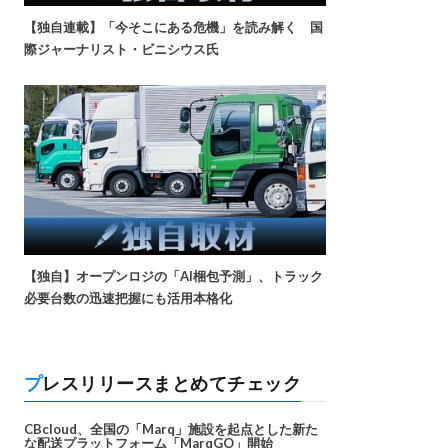
【独自連載】「今そこにある危機」を読み解く 国
際ジャーナリスト・ビニシウス氏
【独自】オープンロジの「AI梱包予測」、トラック
必要台数の迅速把握にも活用本格化
プレスリリースまとめてチェック
CBcloud、全国の「Marq」施設を起点とした新た
な配送プラットフォーム「MarqGO」開始