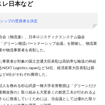
nやネスレ日本など
ーシップの受賞者を決定
合会（物流連）、日本ロジスティクスシステム協会
1年度の「グリーン物流パートナーシップ会議」を開催し、物流業
業や物流事業者を表彰した。
た事業者が対象の国土交通大臣表彰は高効率な輸送の枠組
 Logistics Japanなど16社、経済産業大臣表彰は新
など6社がそれぞれ獲得した。
話人を務める杉山武彦一橋大学名誉教授は「グリーンだけ
業務改善の）取り組みも大変多くの創意工夫が行われるよ
さらに推進していくためには、当会議としては優れた取り