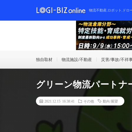
物流不動産,ロボット,ドロ
独自取材
物流施設/不動産
災害/事故/不祥
グリーン物流パートナ
2021.12.15 16:38:41
その他
動向/展望