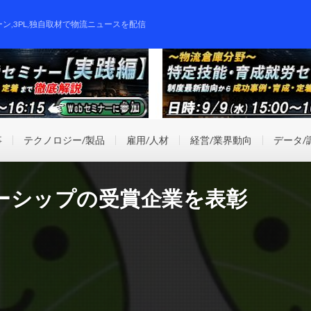
ーン,3PL,独自取材で物流ニュースを配信
事
テクノロジー/製品
雇用/人材
経営/業界動向
データ/
ーシップの受賞企業を表彰