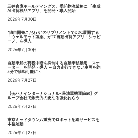
三井倉庫ホールディングス、受託物流業務に 「生成
AI出荷検品アプリ」を開発・導入開始
2026年7月30日
“独自開発こだわり”のサプリメントでD2C展開する
「ウェルモット製薬」がEC自動出荷アプリ「シッピ
ーノ」を導入
2026年7月30日
自動車船の荷役中断を抑制する自動車移動用「スケ
ーター」を開発・導入 ～自力走行できない車両を約
5分で移動可能に～
2026年7月27日
【㈱ハナインターナショナル×星清重機運輸㈱】グ
ループ会社で販売力の更なる強化ねらう
2026年7月27日
東京ミッドタウン八重洲でロボット配送サービスを
本格始動
2026年7月27日