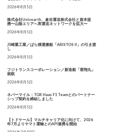
2026年8月5日
株式会社Univearth、倉吉運送株式会社と資本提
携〜山陰エリアへ実運送ネットワークを拡大〜
2026年8月5日
川崎重工業／ばら積運搬船「ARISTOS II」の引き渡
し
2026年8月5日
フジトランスコーポレーション／新造船「蓉翔丸」
就航
2026年8月5日
ネバーマイル：TGR Haas F1 Teamとのパートナー
シップ契約を締結しました
2026年8月5日
【トドケール】マルチキャリア化に向けて、2026
年7月よりヤマト運輸とのAPI連携を開始
2026年7月30日